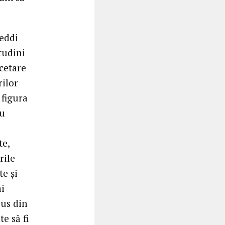
reddi
tudini
rcetare
rilor
 figura
ru
te,
rile
te şi
ai
sus din
e să fi