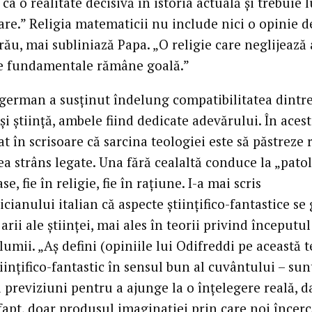
ca o realitate decisivă în istoria actuală şi trebuie 
are.” Religia matematicii nu include nici o opinie d
 rău, mai subliniază Papa. „O religie care neglijează
 fundamentale rămâne goală.”
 german a susţinut îndelung compatibilitatea dintr
şi ştiinţă, ambele fiind dedicate adevărului. În acest
at în scrisoare că sarcina teologiei este să păstreze 
ea strâns legate. Una fără cealaltă conduce la „patol
se, fie în religie, fie în raţiune. I-a mai scris
ianului italian că aspecte ştiinţifico-fantastice se
arii ale ştiinţei, mai ales în teorii privind începutul
 lumii. „Aş defini (opiniile lui Odifreddi pe această 
iinţifico-fantastic în sensul bun al cuvântului – sun
i previziuni pentru a ajunge la o înţelegere reală, d
 fapt, doar produsul imaginaţiei prin care noi încer