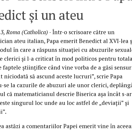
dict şi un ateu
3, Roma (Catholica)
- Într-o scrisoare către un
cian ateu italian, Papa emerit Benedict al XVI-lea ş
odul în care a răspuns situaţiei cu abuzurile sexual
 clerici şi l-a criticat în mod politicos pentru total
 faptele ştiinţifice când vine vorba de a găsi sensur
 niciodată să ascund aceste lucruri”, scrie Papa
-se la cazurile de abuzuri ale unor clerici, deplân
ul că matematicianul descrie Biserica aşa încât s-a
este singurul loc unde au loc astfel de „deviaţii” şi
i”.
ea astăzi a comentariilor Papei emerit vine în aceea