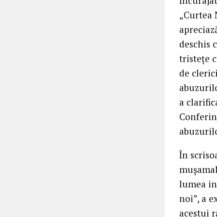
încuraja
„Curtea N
apreciază
deschis c
tristeţe 
de cleric
abuzurilo
a clarifi
Conferin
abuzurilo
În scriso
muşamaliz
lumea in
noi”, a e
acestui r