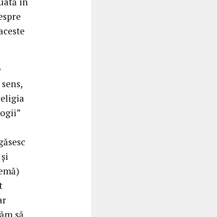
luată în
espre
 aceste
e
 sens,
religia
ogii”
 găsesc
 şi
temă)
t
ar
căm să