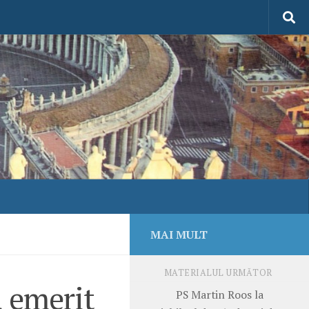
MAI MULT
MATERIALUL URMĂTOR
a emerit
PS Martin Roos la