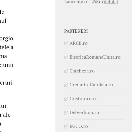
Laurenţiu († 258).
(detalii)
le
nul
PARTENERI
iorgio
ARCB.ro
tele a
rma
BisericaRomanaUnita.ro
ziunii
Cateheza.ro
cruri
Credinta-Catolica.ro
Cristofori.ro
lui
DeiVerbum.ro
u ale
a
EGCO.ro