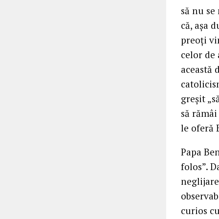
să nu se 
că, aşa d
preoţi vi
celor de 
această d
catolicis
greşit „s
să rămâi 
le oferă 
Papa Bene
folos”. 
neglijar
observabi
curios c