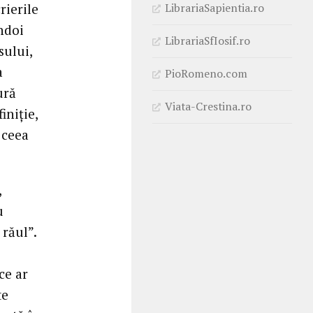
LibrariaSapientia.ro
rierile
ndoi
LibrariaSfIosif.ro
sului,
a
PioRomeno.com
ură
Viata-Crestina.ro
iniţie,
 ceea
,
u
 răul”.
ce ar
te