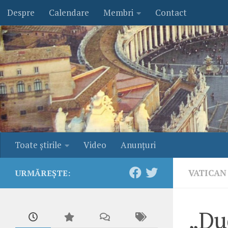
Despre
Calendare
Membri
Contact
Skip to content
Toate ştirile
Video
Anunţuri
VATICAN
URMĂREȘTE:
„Due