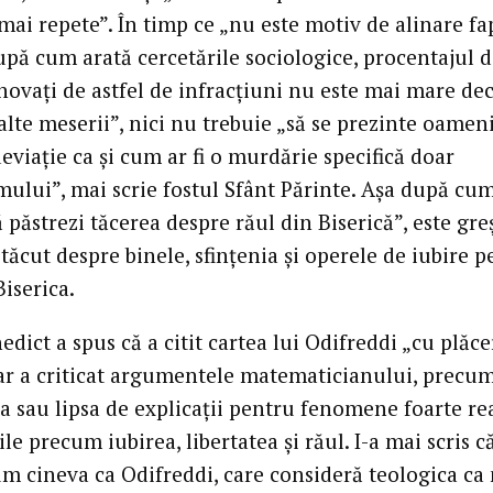
mai repete”. În timp ce „nu este motiv de alinare fa
upă cum arată cercetările sociologice, procentajul 
novaţi de astfel de infracţiuni nu este mai mare dec
alte meserii”, nici nu trebuie „să se prezinte oamen
eviaţie ca şi cum ar fi o murdărie specifică doar
mului”, mai scrie fostul Sfânt Părinte. Aşa după cum
ă păstrezi tăcerea despre răul din Biserică”, este greş
tăcut despre binele, sfinţenia şi operele de iubire p
Biserica.
dict a spus că a citit cartea lui Odifreddi „cu plăce
Dar a criticat argumentele matematicianului, precum
ea sau lipsa de explicaţii pentru fenomene foarte re
le precum iubirea, libertatea şi răul. I-a mai scris c
um cineva ca Odifreddi, care consideră teologica ca