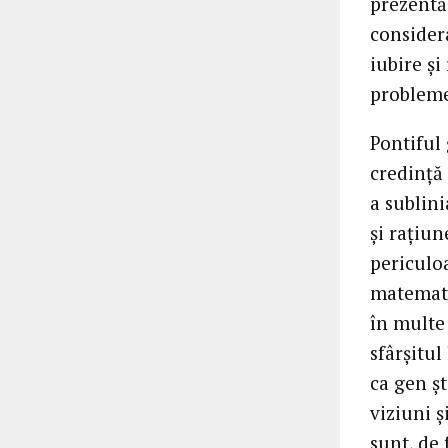
prezentă 
consider
iubire şi
probleme
Pontiful
credinţă 
a sublini
şi raţiun
periculoa
matematic
în multe 
sfârşitul
ca gen şt
viziuni ş
sunt, de