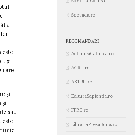
SfintiCatolici.ro
ptul
Spovada.ro
de
ât al
ilor
RECOMANDĂRI
 este
ActiuneaCatolica.ro
it şi
AGRU.ro
e care
ASTRU.ro
re şi
EdituraSapientia.ro
 şi
ITRC.ro
ale sau
ă este
LibrariaPresaBuna.ro
 nimic