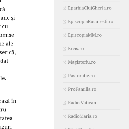
a
EparhiaClujGherla.ro
 că
ranc şi
EpiscopiaBucuresti.ro
t cu
comise
EpiscopiaMM.ro
me ale
Ercis.ro
serică,
ndat
Magisteriu.ro
Pastoratie.ro
le.
ProFamilia.ro
ează în
Radio Vatican
tru
RadioMaria.ro
utatea
cazuri