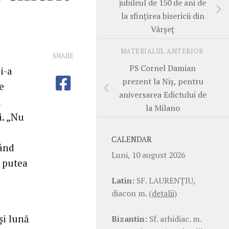
jubileul de 150 de ani de
la sfinţirea bisericii din
Vârşeţ
MATERIALUL ANTERIOR
SHARE
PS Cornel Damian
i-a
prezent la Niş, pentru
e
aniversarea Edictului de
a
la Milano
i. „Nu
CALENDAR
gând
Luni, 10 august 2026
r putea
Latin:
SF. LAURENŢIU,
diacon m.
(detalii)
şi lună
Bizantin:
Sf. arhidiac. m.