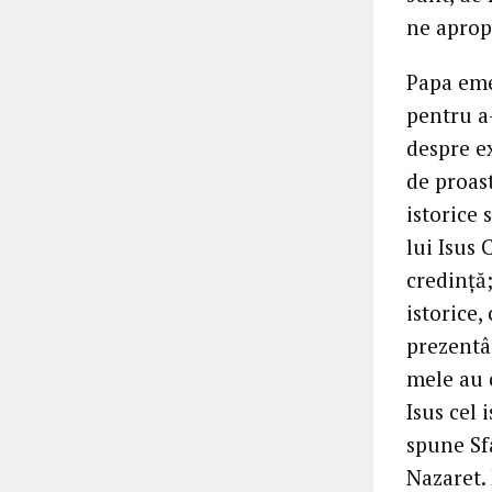
ne aprop
Papa emer
pentru a-
despre ex
de proas
istorice 
lui Isus 
credinţă
istorice,
prezentân
mele au c
Isus cel 
spune Sfâ
Nazaret. 