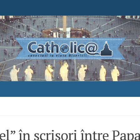
l” în scrisori între Pap