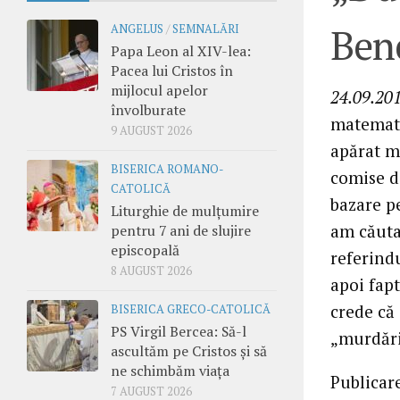
Bene
ANGELUS
/
SEMNALĂRI
Papa Leon al XIV-lea:
Pacea lui Cristos în
mijlocul apelor
24.09.201
învolburate
matemati
9 AUGUST 2026
apărat m
BISERICA ROMANO-
comise de
CATOLICĂ
bazare pe
Liturghie de mulțumire
am căutat
pentru 7 ani de slujire
episcopală
referindu
8 AUGUST 2026
apoi fapt
crede că 
BISERICA GRECO-CATOLICĂ
PS Virgil Bercea: Să-l
„murdări
ascultăm pe Cristos și să
ne schimbăm viața
Publicar
7 AUGUST 2026