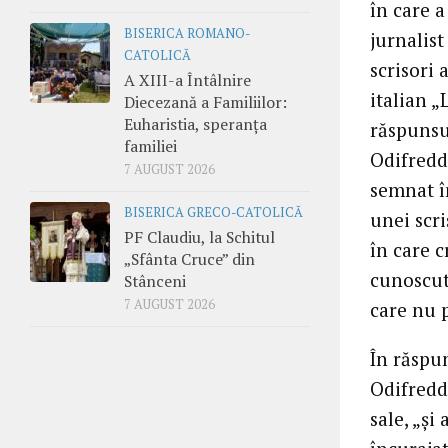
în care a
BISERICA ROMANO-
jurnalist
CATOLICĂ
scrisori 
A XIII-a Întâlnire
italian „
Diecezană a Familiilor:
Euharistia, speranța
răspunsu
familiei
Odifreddi
7 AUGUST 2026
semnat în
BISERICA GRECO-CATOLICĂ
unei scri
PF Claudiu, la Schitul
în care c
„Sfânta Cruce” din
cunoscut
Stânceni
7 AUGUST 2026
care nu 
În răspu
Odifreddi
sale, „şi