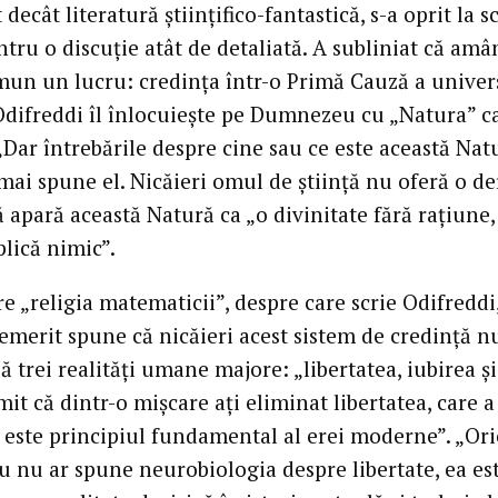
decât literatură ştiinţifico-fantastică, s-a oprit la sc
tru o discuţie atât de detaliată. A subliniat că amâ
mun un lucru: credinţa într-o Primă Cauză a univer
Odifreddi îl înlocuieşte pe Dumnezeu cu „Natura” c
„Dar întrebările despre cine sau ce este această Nat
ai spune el. Nicăieri omul de ştiinţă nu oferă o def
 apară această Natură ca „o divinitate fără raţiune,
lică nimic”.
e „religia matematicii”, despre care scrie Odifreddi
 emerit spune că nicăieri acest sistem de credinţă n
 trei realităţi umane majore: „libertatea, iubirea şi
it că dintr-o mişcare aţi eliminat libertatea, care a
i este principiul fundamental al erei moderne”. „Ori
u nu ar spune neurobiologia despre libertate, ea es