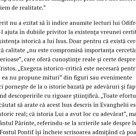
iem de realitate.”
it nu a ezitat să îi indice anumite lecturi lui Odif
l ajuta în dubiile privitor la existenţa vreunei certi
istenţa istorică a lui Isus. Doar pentru că există ce
tă calitate „nu este compromisă importanţa cercetă
serioase”, care oferă cunoştinţe reale şi certe despre
Cristos. „Exegeza istorico-critică este necesară pent
; ea nu propune mituri” din figuri sau evenimente
 ci porneşte de la o istorie bazată pe adevăruri şi fap
d descoperirile cu rigoare ştiinţifică. „Toate efortu
ăutat să arate că acest Isus descris în Evanghelii es
istoric real; că istoria Lui a avut loc cu adevărat”, m
ntul Părinte, referindu-se la scrierile sale despre I
Fostul Pontif îşi încheie scrisoarea admiţând că poat