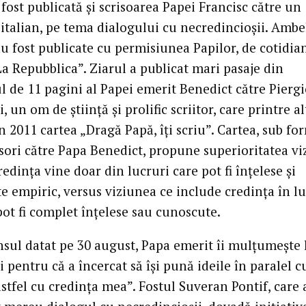
 fost publicată şi scrisoarea Papei Francisc către un
 italian, pe tema dialogului cu necredincioşii. Ambe
au fost publicate cu permisiunea Papilor, de cotidia
La Repubblica”. Ziarul a publicat mari pasaje din
l de 11 pagini al Papei emerit Benedict către Pierg
, un om de ştiinţă şi prolific scriitor, care printre al
 2011 cartea „Dragă Papă, îţi scriu”. Cartea, sub fo
sori către Papa Benedict, propune superioritatea vi
redinţa vine doar din lucruri care pot fi înţelese şi
e empiric, versus viziunea ce include credinţa în lu
pot fi complet înţelese sau cunoscute.
nsul datat pe 30 august, Papa emerit îi mulţumeşte 
 pentru că a încercat să îşi pună ideile în paralel c
 astfel cu credinţa mea”. Fostul Suveran Pontif, care 