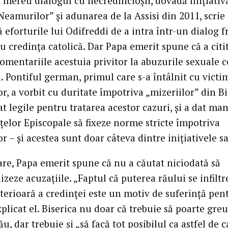
t mereu dialogul cu necredincioşii, dovadă iniţiativ
eamurilor” şi adunarea de la Assisi din 2011, scrie
 eforturile lui Odifreddi de a intra într-un dialog f
u credinţa catolică. Dar Papa emerit spune că a citi
comentariile acestuia privitor la abuzurile sexuale 
i. Pontiful german, primul care s-a întâlnit cu victi
r, a vorbit cu duritate împotriva „mizeriilor” din Bi
cat legile pentru tratarea acestor cazuri, şi a dat ma
ţelor Episcopale să fixeze norme stricte împotriva
r – şi acestea sunt doar câteva dintre iniţiativele sa
are, Papa emerit spune că nu a căutat niciodată să
eze acuzaţiile. „Faptul că puterea răului se infiltr
terioară a credinţei este un motiv de suferinţă pen
xplicat el. Biserica nu doar că trebuie să poarte gre
ău, dar trebuie şi „să facă tot posibilul ca astfel de 