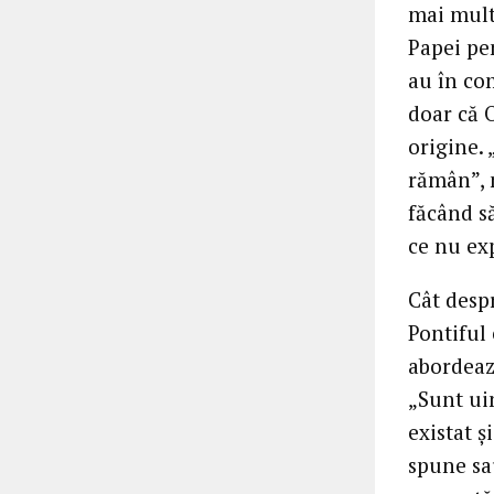
mai mult 
Papei pen
au în co
doar că 
origine. 
rămân”, m
făcând să
ce nu exp
Cât despr
Pontiful
abordează
„Sunt uim
existat ş
spune sa