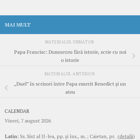
MAI MULT
MATERIALUL URMĂTOR
Papa Francisc: Dumnezeu fără istorie, scrie cu noi
o istorie
MATERIALUL ANTERIOR
„Duel” în scrisori între Papa emerit Benedict şi un
ateu
CALENDAR
Vineri, 7 august 2026
Latin:
Ss. Sixt al II-lea, pp. şi îns., m. ; Caietan, pr.
(detalii)