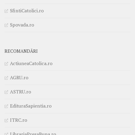
SfintiCatolici.ro
Spovada.ro
RECOMANDĂRI
ActiuneaCatolica.ro
AGRU.ro
ASTRU.ro
EdituraSapientia.ro
ITRC.ro
LibrariaPresaBuna.ro