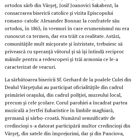
ortodox sârb din Vârşeţ, Josif Joanovici Sakabent, la
consacrarea bisericii catolice şi vizita Episcopului
romano-catolic Alexander Bonnaz la confratele său
ortodox, în 1863, în vremuri în care ecumenismul nu era
cunoscut ca termen, dar era trăit ca realitate. Astăzi,
comunităţile mult micşorate şi întristate, trebuiesc să
privească cu speranţă viitorul şi să îşi întindă reciproc
mâinile pentru a redescoperi şi trăi armonia ce le-a
caracterizat de veacuri.
La sărbătoarea bisericii Sf. Gerhard de la poalele Culei din
Dealul Vârşeţului au participat oficialităţile din cadrul
primăriei oraşului, din cadrul poliţiei, muzeului local,
precum şi cele şcolare. Corul parohiei a încadrat partea
muzicală a Jertfei Euharistice în limbile maghiară,
germană şi sârbo-croată. Numărul semnificativ de
credincioşi s-a datorat participării multor credincioşi din
Vârşeţ, din satele din împrejurimi, dar şi din Panciova,