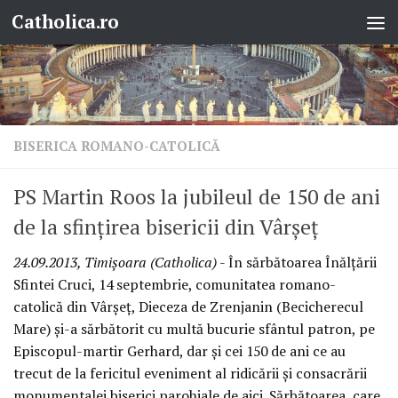
Catholica.ro
Skip to content
BISERICA ROMANO-CATOLICĂ
PS Martin Roos la jubileul de 150 de ani
de la sfinţirea bisericii din Vârşeţ
24.09.2013, Timişoara (Catholica)
- În sărbătoarea Înălţării
Sfintei Cruci, 14 septembrie, comunitatea romano-
catolică din Vârşeţ, Dieceza de Zrenjanin (Becicherecul
Mare) şi-a sărbătorit cu multă bucurie sfântul patron, pe
Episcopul-martir Gerhard, dar şi cei 150 de ani ce au
trecut de la fericitul eveniment al ridicării şi consacrării
monumentalei biserici parohiale de aici. Sărbătoarea, care