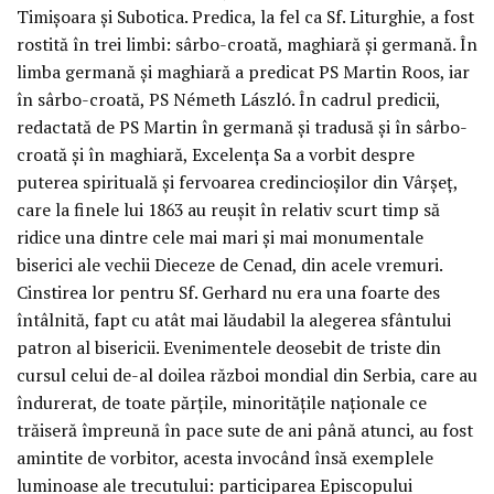
Timişoara şi Subotica. Predica, la fel ca Sf. Liturghie, a fost
rostită în trei limbi: sârbo-croată, maghiară şi germană. În
limba germană şi maghiară a predicat PS Martin Roos, iar
în sârbo-croată, PS Németh László. În cadrul predicii,
redactată de PS Martin în germană şi tradusă şi în sârbo-
croată şi în maghiară, Excelenţa Sa a vorbit despre
puterea spirituală şi fervoarea credincioşilor din Vârşeţ,
care la finele lui 1863 au reuşit în relativ scurt timp să
ridice una dintre cele mai mari şi mai monumentale
biserici ale vechii Dieceze de Cenad, din acele vremuri.
Cinstirea lor pentru Sf. Gerhard nu era una foarte des
întâlnită, fapt cu atât mai lăudabil la alegerea sfântului
patron al bisericii. Evenimentele deosebit de triste din
cursul celui de-al doilea război mondial din Serbia, care au
îndurerat, de toate părţile, minorităţile naţionale ce
trăiseră împreună în pace sute de ani până atunci, au fost
amintite de vorbitor, acesta invocând însă exemplele
luminoase ale trecutului: participarea Episcopului