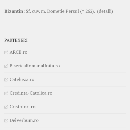
Bizantin:
Sf. cuv. m. Dometie Persul († 262).
(detalii)
PARTENERI
ARCB.ro
BisericaRomanaUnita.ro
Cateheza.ro
Credinta-Catolica.ro
Cristofori.ro
DeiVerbum.ro