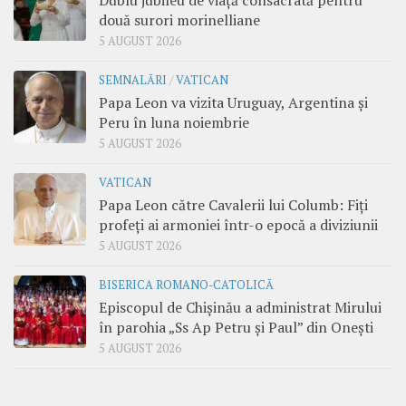
Dublu jubileu de viață consacrată pentru
două surori morinelliane
5 AUGUST 2026
SEMNALĂRI
/
VATICAN
Papa Leon va vizita Uruguay, Argentina și
Peru în luna noiembrie
5 AUGUST 2026
VATICAN
Papa Leon către Cavalerii lui Columb: Fiți
profeți ai armoniei într-o epocă a diviziunii
5 AUGUST 2026
BISERICA ROMANO-CATOLICĂ
Episcopul de Chișinău a administrat Mirului
în parohia „Ss Ap Petru și Paul” din Onești
5 AUGUST 2026