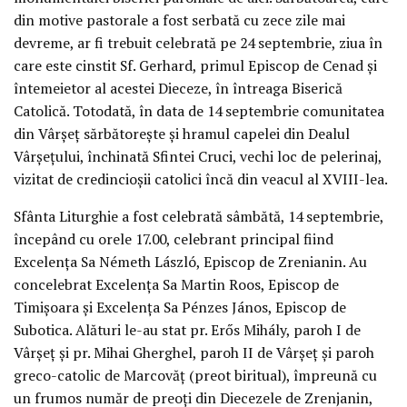
din motive pastorale a fost serbată cu zece zile mai
devreme, ar fi trebuit celebrată pe 24 septembrie, ziua în
care este cinstit Sf. Gerhard, primul Episcop de Cenad şi
întemeietor al acestei Dieceze, în întreaga Biserică
Catolică. Totodată, în data de 14 septembrie comunitatea
din Vârşeţ sărbătoreşte şi hramul capelei din Dealul
Vârşeţului, închinată Sfintei Cruci, vechi loc de pelerinaj,
vizitat de credincioşii catolici încă din veacul al XVIII-lea.
Sfânta Liturghie a fost celebrată sâmbătă, 14 septembrie,
începând cu orele 17.00, celebrant principal fiind
Excelenţa Sa Németh László, Episcop de Zrenianin. Au
concelebrat Excelenţa Sa Martin Roos, Episcop de
Timişoara şi Excelenţa Sa Pénzes János, Episcop de
Subotica. Alături le-au stat pr. Erős Mihály, paroh I de
Vârşeţ şi pr. Mihai Gherghel, paroh II de Vârşeţ şi paroh
greco-catolic de Marcovăţ (preot biritual), împreună cu
un frumos număr de preoţi din Diecezele de Zrenjanin,