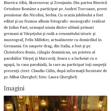
Biserica Albă, Skorenovac şi Zrenjanin. Din partea Bisericii
Ortodoxe Române a participat pr. Andrei Turcoane, preot
pensionar din Nicolini, Serbia. Cu ocazia jubileului a fost
editat şi un frumos album fotografic-monografic realizat
de Julius Past, urmaşul unuia dintre ultimii primari
germani ai Vârşeţului şi rudă a renumitului istoric şi
muzeograf, Felix Milleker, actualmente cu domiciliul în
Germania. Un oaspete drag, din Italia, a fost şi pr.
Christoforo Bosio, călugăr dominican, un prieten al
parohiilor Vârşeţ şi Marcovăţ. Seara s-a încheiat cu o
agapă, în casa parohială, la care au participat toţi oaspeţii
prezenţi. (text: Claudiu Călin, după informaţii furnizate de
pr. Mihai Gherghel; foto: Laura Gherghel)
Imagini