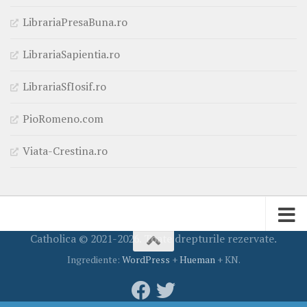
LibrariaPresaBuna.ro
LibrariaSapientia.ro
LibrariaSfIosif.ro
PioRomeno.com
Viata-Crestina.ro
Catholica © 2021-2026. Toate drepturile rezervate.
Ingrediente:
WordPress
+
Hueman
+ KN.