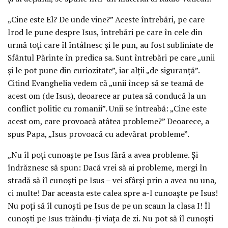
„Cine este El? De unde vine?” Aceste întrebări, pe care
Irod le pune despre Isus, întrebări pe care în cele din
urmă toţi care îl întâlnesc şi le pun, au fost subliniate de
Sfântul Părinte în predica sa. Sunt întrebări pe care „unii
şi le pot pune din curiozitate”, iar alţii „de siguranţă”.
Citind Evanghelia vedem că „unii încep să se teamă de
acest om (de Isus), deoarece ar putea să conducă la un
conflict politic cu romanii”. Unii se întreabă: „Cine este
acest om, care provoacă atâtea probleme?” Deoarece, a
spus Papa, „Isus provoacă cu adevărat probleme”.
„Nu îl poţi cunoaşte pe Isus fără a avea probleme. Şi
îndrăznesc să spun: Dacă vrei să ai probleme, mergi în
stradă să îl cunoşti pe Isus – vei sfârşi prin a avea nu una,
ci multe! Dar aceasta este calea spre a-l cunoaşte pe Isus!
Nu poţi să îl cunoşti pe Isus de pe un scaun la clasa I! Îl
cunoşti pe Isus trăindu-ţi viaţa de zi. Nu pot să îl cunoşti