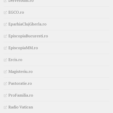
DeiVerbum.ro
EGCO.ro
EparhiaClujGherla.ro
EpiscopiaBucuresti.ro
EpiscopiaMM.ro
Ercis.ro
Magisteriu.ro
Pastoratie.ro
ProFamilia.ro
Radio Vatican