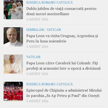
BISERICA ROMANO-CATOLICĂ
Dublu jubileu de viață consacrată pentru
două surori morinelliane
5 AUGUST 2026
SEMNALĂRI
/
VATICAN
Papa Leon va vizita Uruguay, Argentina și
Peru în luna noiembrie
5 AUGUST 2026
VATICAN
Papa Leon către Cavalerii lui Columb: Fiți
profeți ai armoniei într-o epocă a diviziunii
5 AUGUST 2026
BISERICA ROMANO-CATOLICĂ
Episcopul de Chișinău a administrat Mirului
în parohia „Ss Ap Petru și Paul” din Onești
5 AUGUST 2026