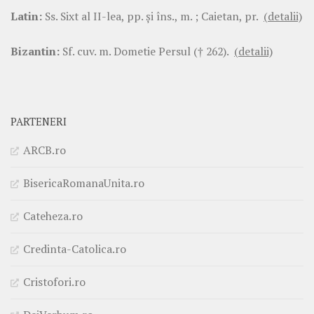
Latin:
Ss. Sixt al II-lea, pp. şi îns., m. ; Caietan, pr.
(detalii)
Bizantin:
Sf. cuv. m. Dometie Persul († 262).
(detalii)
PARTENERI
ARCB.ro
BisericaRomanaUnita.ro
Cateheza.ro
Credinta-Catolica.ro
Cristofori.ro