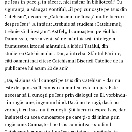
pe Isus în pace şi în tăcere, nici măcar în bibliotecă.” Cu
siguranţă, a adăugat Pontiful, „îl poţi cunoaşte pe Isus din
Catehism”, deoarece „Catehismul ne învaţă multe lucruri
despre Isus”. A întărit: „trebuie să studiem (Catehismul),
trebuie să îl învăţăm”. Astfel „îl cunoaştem pe Fiul lui
Dumnezeu, care a venit să ne mântuiască, înţelegem
frumuseţea istoriei mântuirii, a iubirii Tatălui, din
studierea Catehismului”. Dar, a întrebat Sfântul Părinte,
câţi oameni mai citesc Catehismul Bisericii Catolice de la
publicarea lui acum 20 de ani?
„Da, ai ajuns să îl cunoşti pe Isus din Catehism – dar nu
este de ajuns să îl cunoşti cu mintea: este un pas. Este
necesar să îl cunoşti pe Isus prin dialogul cu El, vorbindu-
i în rugăciune, îngenunchind. Dacă nu te rogi, dacă nu
vorbeşti cu Isus, nu îl cunoşti. Ştii lucruri despre Isus, dar
înaintezi cu acea cunoaştere pe care ţi-o dă inima prin
rugăciune. Cunoaşte-l pe Isus cu mintea – studiind
Catehismul; cunoaşte-l pe Isus cu inima – rugându-te,