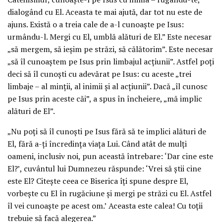
dialogând cu El. Aceasta te mai ajută, dar tot nu este de
ajuns. Există o a treia cale de a-l cunoaşte pe Isus:
urmându-l. Mergi cu El, umblă alături de El.” Este necesar
„să mergem, să ieşim pe străzi, să călătorim”. Este necesar
„să îl cunoaştem pe Isus prin limbajul acţiunii”. Astfel poţi
deci să îl cunoşti cu adevărat pe Isus: cu aceste „trei
limbaje – al minţii, al inimii şi al acţiunii”. Dacă „îl cunosc
pe Isus prin aceste căi”, a spus în încheiere, „mă implic
alături de El”.
„Nu poţi să îl cunoşti pe Isus fără să te implici alături de
El, fără a-ţi încredinţa viaţa Lui. Când atât de mulţi
oameni, inclusiv noi, pun această întrebare: ‘Dar cine este
El?’, cuvântul lui Dumnezeu răspunde: ‘Vrei să ştii cine
este El? Citeşte ceea ce Biserica îţi spune despre El,
vorbeşte cu El în rugăciune şi mergi pe străzi cu El. Astfel
îl vei cunoaşte pe acest om.’ Aceasta este calea! Cu toţii
trebuie să facă alegerea.”