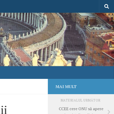
MAI MULT
MATERIALUL URMĂTOR
ii
CCEE cere ONU să apere