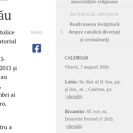
minorităţile religioase
cău
MATERIALUL ANTERIOR
Reafirmarea învăţăturii
despre catolicii divorţaţi
tolice
SHARE
şi recăsătoriţi
atoriul
CALENDAR
13-
Vineri, 7 august 2026
2013 şi
 au
Latin:
Ss. Sixt al II-lea, pp.
,
şi îns., m. ; Caietan, pr.
mbri ai
(detalii)
ro.
Bizantin:
Sf. cuv. m.
Dometie Persul († 262).
(detalii)
tru a