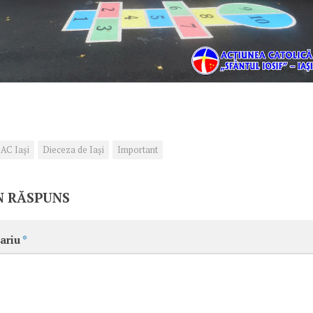
AC Iași
Dieceza de Iași
Important
N RĂSPUNS
ariu
*