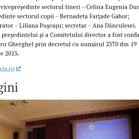
 vicepreşedinte sectorul tineri – Celina Eugenia Du
edinte sectorul copii – Bernadeta Farţade Gabor;
rator – Liliana Puşcaşu; secretar – Ana Dănculesei.
 preşedintelui şi a Comitetului director a fost conf
tru Gherghel prin decretul cu numărul 2370 din 19
e 2013.
cis.ro
ini