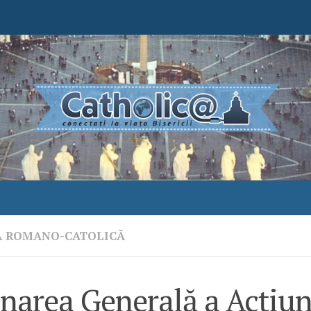
A ROMANO-CATOLICĂ
narea Generală a Acţiun