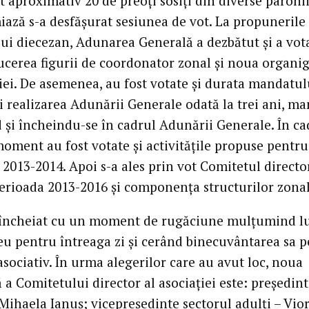
t aproximativ 20 de preoţi sosiţi din diverse parohii
ază s-a desfăşurat sesiunea de vot. La propunerile
lui diecezan, Adunarea Generală a dezbătut şi a vot
ucerea figurii de coordonator zonal şi noua organ
ţiei. De asemenea, au fost votate şi durata mandatul
şi realizarea Adunării Generale odată la trei ani, m
 şi încheindu-se în cadrul Adunării Generale. În ca
moment au fost votate şi activităţile propuse pentr
 2013-2014. Apoi s-a ales prin vot Comitetul directo
erioada 2013-2016 şi componenţa structurilor zonal
 încheiat cu un moment de rugăciune mulţumind l
 pentru întreaga zi şi cerând binecuvântarea sa p
sociativ. În urma alegerilor care au avut loc, noua
 a Comitetului director al asociaţiei este: preşedint
Mihaela Ianuş; vicepreşedinte sectorul adulţi – Vior