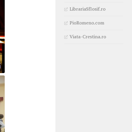
LibrariaSfIosif.ro
PioRomeno.com
Viata-Crestina.ro