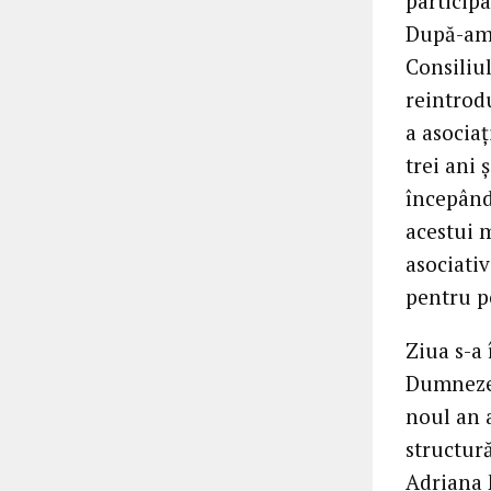
participa
După-ami
Consiliu
reintrod
a asocia
trei ani 
începând
acestui 
asociativ
pentru p
Ziua s-a
Dumnezeu
noul an a
structură
Adriana 