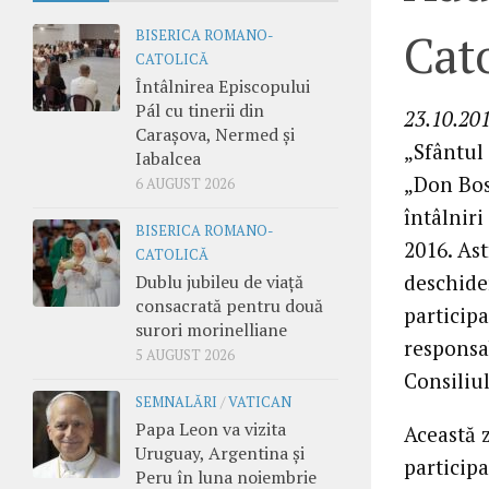
Cato
BISERICA ROMANO-
CATOLICĂ
Întâlnirea Episcopului
Pál cu tinerii din
23.10.201
Carașova, Nermed și
„Sfântul 
Iabalcea
„Don Bos
6 AUGUST 2026
întâlniri
BISERICA ROMANO-
2016. Ast
CATOLICĂ
deschide
Dublu jubileu de viață
consacrată pentru două
particip
surori morinelliane
responsab
5 AUGUST 2026
Consiliul
SEMNALĂRI
/
VATICAN
Papa Leon va vizita
Această 
Uruguay, Argentina și
particip
Peru în luna noiembrie