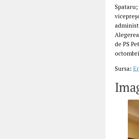
Spataru;
vicepreş
administ
Alegerea
de PS Pe
octombri
Sursa:
Er
Imag