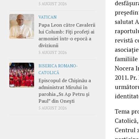
desfăşura
5 AUGUST 2026
preşedint
VATICAN
salutat 
Papa Leon către Cavalerii
raportul
lui Columb: Fiți profeți ai
armoniei într-o epocă a
revistă c
diviziunii
asociaţie
5 AUGUST 2026
familiile
BISERICA ROMANO-
Nocera In
CATOLICĂ
2011. Pr.
Episcopul de Chișinău a
următoru
administrat Mirului în
parohia „Ss Ap Petru și
identitat
Paul” din Onești
5 AUGUST 2026
Tema pro
Catolică,
Centrul z