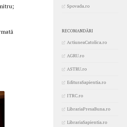
mitru;
Spovada.ro
RECOMANDĂRI
irmată
ActiuneaCatolica.ro
AGRU.ro
ASTRU.ro
EdituraSapientia.ro
ITRC.ro
LibrariaPresaBuna.ro
LibrariaSapientia.ro