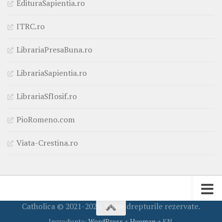
EdituraSapientia.ro
ITRC.ro
LibrariaPresaBuna.ro
LibrariaSapientia.ro
LibrariaSfIosif.ro
PioRomeno.com
Viata-Crestina.ro
Catholica © 2021-2026. Toate drepturile rezervate.
Ingrediente:
WordPress
+
Hueman
+ KN.