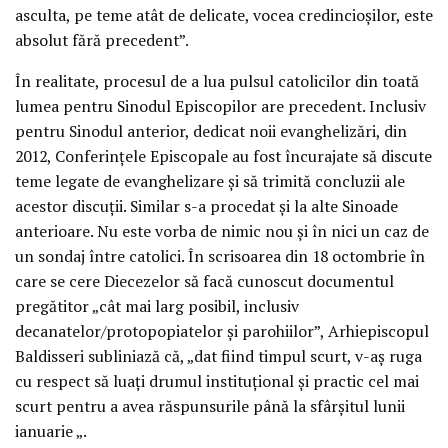
asculta, pe teme atât de delicate, vocea credincioşilor, este
absolut fără precedent”.
În realitate, procesul de a lua pulsul catolicilor din toată
lumea pentru Sinodul Episcopilor are precedent. Inclusiv
pentru Sinodul anterior, dedicat noii evanghelizări, din
2012, Conferinţele Episcopale au fost încurajate să discute
teme legate de evanghelizare şi să trimită concluzii ale
acestor discuţii. Similar s-a procedat şi la alte Sinoade
anterioare. Nu este vorba de nimic nou şi în nici un caz de
un sondaj între catolici. În scrisoarea din 18 octombrie în
care se cere Diecezelor să facă cunoscut documentul
pregătitor „cât mai larg posibil, inclusiv
decanatelor/protopopiatelor şi parohiilor”, Arhiepiscopul
Baldisseri subliniază că, „dat fiind timpul scurt, v-aş ruga
cu respect să luaţi drumul instituţional şi practic cel mai
scurt pentru a avea răspunsurile până la sfârşitul lunii
ianuarie „.