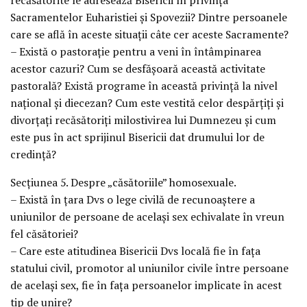
recăsătorite le adresează Bisericii în privinţa
Sacramentelor Euharistiei şi Spovezii? Dintre persoanele
care se află în aceste situaţii câte cer aceste Sacramente?
– Există o pastoraţie pentru a veni în întâmpinarea
acestor cazuri? Cum se desfăşoară această activitate
pastorală? Există programe în această privinţă la nivel
naţional şi diecezan? Cum este vestită celor despărţiţi şi
divorţaţi recăsătoriţi milostivirea lui Dumnezeu şi cum
este pus în act sprijinul Bisericii dat drumului lor de
credinţă?
Secţiunea 5. Despre „căsătoriile” homosexuale.
– Există în ţara Dvs o lege civilă de recunoaştere a
uniunilor de persoane de acelaşi sex echivalate în vreun
fel căsătoriei?
– Care este atitudinea Bisericii Dvs locală fie în faţa
statului civil, promotor al uniunilor civile între persoane
de acelaşi sex, fie în faţa persoanelor implicate în acest
tip de unire?