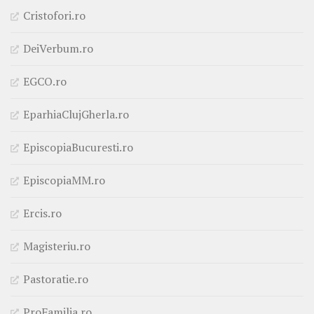
Cristofori.ro
DeiVerbum.ro
EGCO.ro
EparhiaClujGherla.ro
EpiscopiaBucuresti.ro
EpiscopiaMM.ro
Ercis.ro
Magisteriu.ro
Pastoratie.ro
ProFamilia.ro