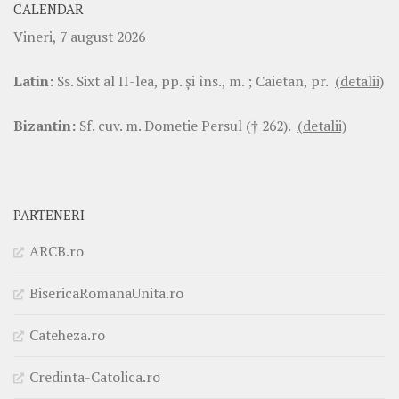
CALENDAR
Vineri, 7 august 2026
Latin:
Ss. Sixt al II-lea, pp. şi îns., m. ; Caietan, pr.
(detalii)
Bizantin:
Sf. cuv. m. Dometie Persul († 262).
(detalii)
PARTENERI
ARCB.ro
BisericaRomanaUnita.ro
Cateheza.ro
Credinta-Catolica.ro