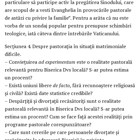
particulare să participe activ la pregătirea Sinodului, care
are scopul de a vesti Evanghelia în provocările pastorale
de astăzi cu privire la familie”. Pentru a arăta că nu este
vorba de un sondaj popular pentru presupuse schimbări
teologice, iată câteva dintre întrebările Vaticanului.
Secţiunea 4. Despre pastoraţia în situaţii matrimoniale
dificile.
– Convieţuirea
ad experimentum
este o realitate pastorală
relevantă pentru Biserica Dvs locală? S-ar putea estima
un procent?
– Există uniuni libere
de facto
, fără recunoaştere religioasă
şi civilă? Există date statistice credibile?
– Despărţiţii şi divorţaţii recăsătoriţi sunt o realitate
pastorală relevantă în Biserica Dvs locală? S-ar putea
estima un procent? Cum se face faţă acestei realităţi prin
programe pastorale corespunzătoare?
– Care sunt cererile pe care persoanele divorţate şi