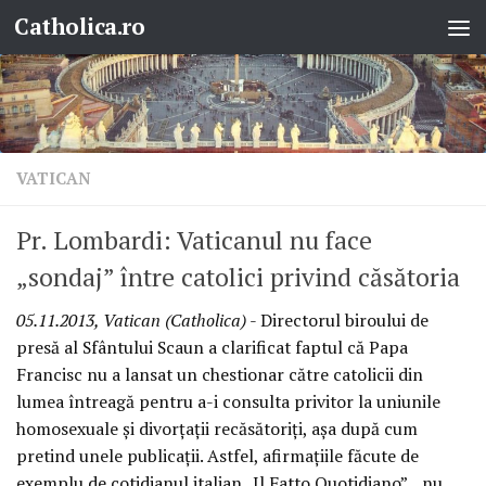
Catholica.ro
Skip to content
VATICAN
Pr. Lombardi: Vaticanul nu face
„sondaj” între catolici privind căsătoria
05.11.2013, Vatican (Catholica)
- Directorul biroului de
presă al Sfântului Scaun a clarificat faptul că Papa
Francisc nu a lansat un chestionar către catolicii din
lumea întreagă pentru a-i consulta privitor la uniunile
homosexuale şi divorţaţii recăsătoriţi, aşa după cum
pretind unele publicaţii. Astfel, afirmaţiile făcute de
exemplu de cotidianul italian „Il Fatto Quotidiano”, „nu