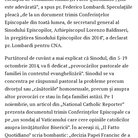
este adevărată”, a spus pr. Federico Lombardi. Speculaţiile
pleacă „de la un document trimis Conferinţelor
Episcopale din toată lumea, de secretarul general al
Sinodului Episcopilor, Arhiepiscopul Lorenzo Baldisseri,
în pregătirea Sinodului Episcopilor din 2014”, a declarat
pr. Lombardi pentru CNA.
Purtătorul de cuvânt a mai explicat că Sinodul, din 5-19
octombrie 2014, va fi dedicat „provocărilor pastorale ale
familiei în contextul evanghelizării”. Sinodul se va
concentra pe răspunsul pastoral la probleme precum
divorţul sau „căsătoriile” homosexuale, precum şi asupra
altor provocări ce stau în faţa familiei astăzi. Pe 1
noiembrie, un articol din „National Catholic Reporter”
prezenta documentul trimis Conferinţelor Episcopale ca
pe „un sondaj al Vaticanului care cere opiniile catolicilor
asupra învăţăturilor Bisericii”. În aceeaşi zi, „Il Fatto
Quotidiano” scria bombastic: „decizia Papei Francisc de a