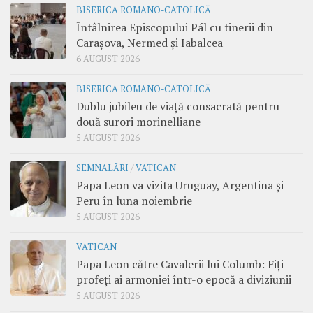
BISERICA ROMANO-CATOLICĂ
Întâlnirea Episcopului Pál cu tinerii din
Carașova, Nermed și Iabalcea
6 AUGUST 2026
BISERICA ROMANO-CATOLICĂ
Dublu jubileu de viață consacrată pentru
două surori morinelliane
5 AUGUST 2026
SEMNALĂRI
/
VATICAN
Papa Leon va vizita Uruguay, Argentina și
Peru în luna noiembrie
5 AUGUST 2026
VATICAN
Papa Leon către Cavalerii lui Columb: Fiți
profeți ai armoniei într-o epocă a diviziunii
5 AUGUST 2026