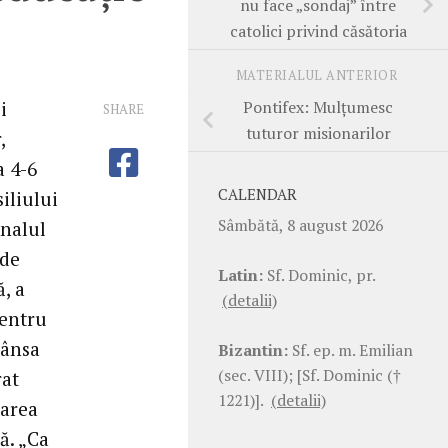
nu face „sondaj” între
catolici privind căsătoria
MATERIALUL ANTERIOR
Pontifex: Mulţumesc
i
SHARE
tuturor misionarilor
,
a 4-6
CALENDAR
iliului
Sâmbătă, 8 august 2026
inalul
 de
Latin:
Sf. Dominic, pr.
ă, a
(detalii)
pentru
rânsa
Bizantin:
Sf. ep. m. Emilian
(sec. VIII); [Sf. Dominic (†
rat
1221)].
(detalii)
narea
ă. „Ca