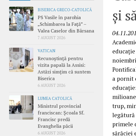
şi s
BISERICA GRECO-CATOLICĂ
PS Vasile în parohia
„Schimbarea la Față” –
Valea Caselor din Bârsana
04.11.201
7 AUGUST 2026
Academiei
educaţie 
VATICAN
Recunoștință pentru
noiembri
vizita papală la Assisi:
Pontifica
Astăzi simțim că suntem
a pornit 
Biserica
6 AUGUST 2026
educaţie:
milioane
LUMEA CATOLICĂ
trup, min
Ministrul provincial
franciscan: Școala Sf.
legătură 
Francisc predă
primele 
Evanghelia păcii
sărăciei 
6 AUGUST 2026