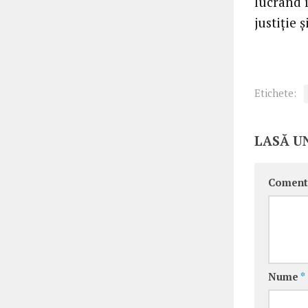
lucrând 
justiţie ş
Etichete:
LASĂ U
Coment
Nume
*