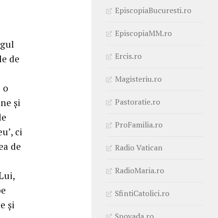
EpiscopiaBucuresti.ro
EpiscopiaMM.ro
ogul
Ercis.ro
le de
Magisteriu.ro
 o
Pastoratie.ro
ne şi
de
ProFamilia.ro
’, ci
cea de
Radio Vatican
RadioMaria.ro
Lui,
pe
SfintiCatolici.ro
e şi
Spovada.ro