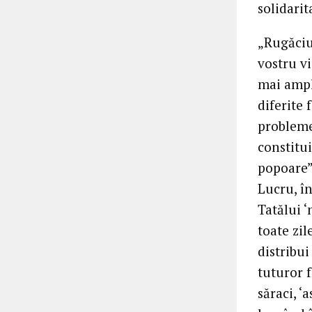
solidarit
„Rugăciu
vostru v
mai ampl
diferite 
problemel
constitui
popoare”
Lucru, î
Tatălui ‘
toate zil
distribui
tuturor f
săraci, ‘