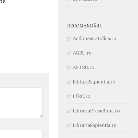
 pe
RECOMANDĂRI
ActiuneaCatolica.ro
AGRU.ro
ASTRU.ro
EdituraSapientia.ro
ITRC.ro
LibrariaPresaBuna.ro
LibrariaSapientia.ro