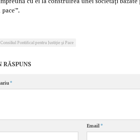
împreună cu ei la construirea unei societăţi bazate
i pace'”.
Consiliul Pontifical pentru Justiţie şi Pace
N RĂSPUNS
ariu
*
Email
*