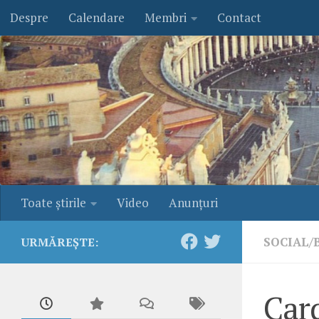
Despre
Calendare
Membri
Contact
Skip to content
Toate ştirile
Video
Anunţuri
SOCIAL/
URMĂREȘTE:
Car