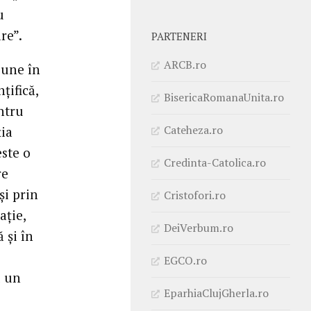
u
re”.
PARTENERI
ARCB.ro
pune în
ţifică,
BisericaRomanaUnita.ro
entru
Cateheza.ro
ia
este o
Credinta-Catolica.ro
re
şi prin
Cristofori.ro
aţie,
DeiVerbum.ro
 şi în
EGCO.ro
u un
EparhiaClujGherla.ro