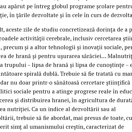
 au apărut pe întreg globul programe şcolare pentr
ie, în ţările dezvoltate şi în cele în curs de dezvolta
t, aceste zile de studiu concretizează dorinţa de a 
roadele activităţii cerebrale, inclusiv cercetarea ştiin
, precum şi a altor tehnologii şi inovaţii sociale, p
ea de hrană şi pentru uşurarea sărăciei… Malnutriţ
 a trupului – lipsa de hrană şi lipsa de cunoştinţe – 
ntătoare spirală dublă. Trebuie să fie tratată cu ma
dar nu doar printr-o sănătoasă cercetare ştiinţifică 
litici sociale pentru a atinge progrese reale în educ
erea şi distribuirea hranei, în agricultura de durată
ea nutriţiei. Ca un indice al dezvoltării sau al
tării, trebuie să fie abordat, mai presus de toate, c
erit simţ al umanismului creştin, caracterizat de