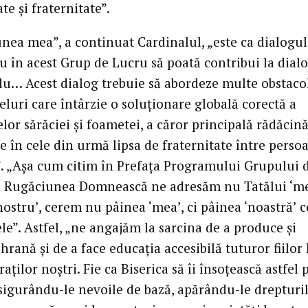
ate şi fraternitate”.
nea mea”, a continuat Cardinalul, „este ca dialogul
iu în acest Grup de Lucru să poată contribui la dial
u… Acest dialog trebuie să abordeze multe obstaco
feluri care întârzie o soluţionare globală corectă a
or sărăciei şi foametei, a căror principală rădăcină
e în cele din urmă lipsa de fraternitate între persoa
. „Aşa cum citim în Prefaţa Programului Grupului 
n Rugăciunea Domnească ne adresăm nu Tatălui ‘meu
nostru’, cerem nu pâinea ‘mea’, ci pâinea ‘noastră’ 
ele”. Astfel, „ne angajăm la sarcina de a produce şi
 hrană şi de a face educaţia accesibilă tuturor fiilor 
raţilor noştri. Fie ca Biserica să îi însoţească astfel 
asigurându-le nevoile de bază, apărându-le drepturil