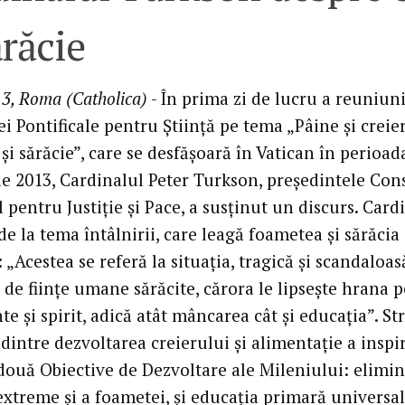
ărăcie
3, Roma (Catholica)
- În prima zi de lucru a reuniuni
 Pontificale pentru Ştiinţă pe tema „Pâine şi creier
şi sărăcie”, care se desfăşoară în Vatican în perioad
e 2013, Cardinalul Peter Turkson, preşedintele Cons
l pentru Justiţie şi Pace, a susţinut un discurs. Card
de la tema întâlnirii, care leagă foametea şi sărăcia
 „Acestea se referă la situaţia, tragică şi scandaloas
 de fiinţe umane sărăcite, cărora le lipseşte hrana 
te şi spirit, adică atât mâncarea cât şi educaţia”. St
dintre dezvoltarea creierului şi alimentaţie a inspi
două Obiective de Dezvoltare ale Mileniului: elimi
extreme şi a foametei, şi educaţia primară universal