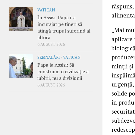
răspuns,
VATICAN
alimentaţ
În Assisi, Papa i-a
încurajat pe tineri să
„Mai mul
atingă trupul suferind al
altora
aplicare 
6 AUGUST 2026
biologică
producer
SEMNALĂRI
/
VATICAN
Papa la Assisi: Să
minţii şi
construim o civilizație a
înspăimâ
iubirii, nu a diviziunii
urgenţă, 
6 AUGUST 2026
solide po
în produc
securitat
subdezvol
redescop