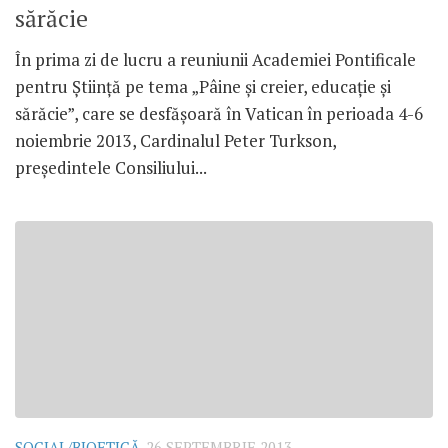
sărăcie
În prima zi de lucru a reuniunii Academiei Pontificale
pentru Ştiinţă pe tema „Pâine şi creier, educaţie şi
sărăcie”, care se desfăşoară în Vatican în perioada 4-6
noiembrie 2013, Cardinalul Peter Turkson,
preşedintele Consiliului...
SOCIAL/BIOETICĂ
26 SEPTEMBRIE 2013