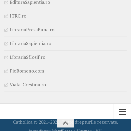
EdituraSapientia.ro
ITRC.ro
LibrariaPresaBuna.ro
LibrariaSapientia.ro
LibrariaSfIosif.ro
PioRomeno.com
Viata-Crestina.ro
Catholica © 2021-2026. Toate drepturile rezervate.
Ingrediente:
WordPress
+
Hueman
+ KN.