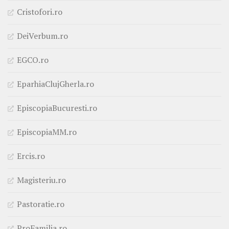
Cristofori.ro
DeiVerbum.ro
EGCO.ro
EparhiaClujGherla.ro
EpiscopiaBucuresti.ro
EpiscopiaMM.ro
Ercis.ro
Magisteriu.ro
Pastoratie.ro
ProFamilia.ro