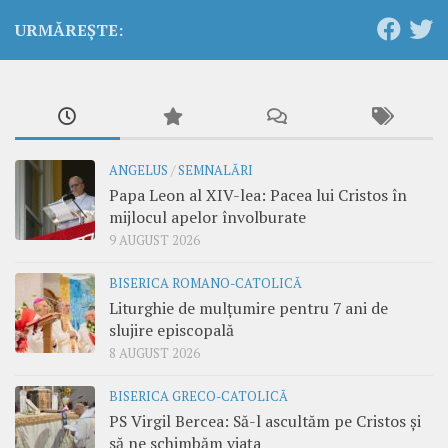
URMĂREȘTE:
ANGELUS
/
SEMNALĂRI
Papa Leon al XIV-lea: Pacea lui Cristos în
mijlocul apelor învolburate
9 AUGUST 2026
BISERICA ROMANO-CATOLICĂ
Liturghie de mulțumire pentru 7 ani de
slujire episcopală
8 AUGUST 2026
BISERICA GRECO-CATOLICĂ
PS Virgil Bercea: Să-l ascultăm pe Cristos și
să ne schimbăm viața