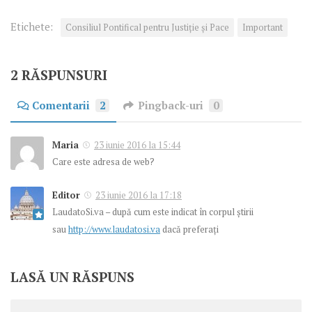
Etichete:
Consiliul Pontifical pentru Justiţie şi Pace
Important
2 RĂSPUNSURI
Comentarii
2
Pingback-uri
0
Maria
23 iunie 2016 la 15:44
Care este adresa de web?
Editor
23 iunie 2016 la 17:18
LaudatoSi.va – după cum este indicat în corpul știrii
sau
http://www.laudatosi.va
dacă preferați
LASĂ UN RĂSPUNS