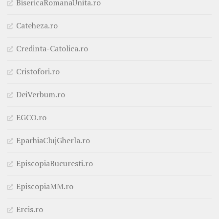
BisericaRomanaUnita.ro
Cateheza.ro
Credinta-Catolica.ro
Cristofori.ro
DeiVerbum.ro
EGCO.ro
EparhiaClujGherla.ro
EpiscopiaBucuresti.ro
EpiscopiaMM.ro
Ercis.ro