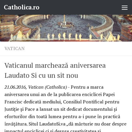
Catholica.ro
Skip to content
VATICAN
Vaticanul marchează aniversarea
Laudato Si cu un sit nou
21.06.2016, Vatican (Catholica)
- Pentru a marca
aniversarea unui an de la publicarea enciclicei Papei
Francisc dedicată mediului, Consiliul Pontifical pentru
Justiție și Pace a lansat un sit dedicat documentului și
eforturilor din toată lumea pentru a-i pune în practică
învățătura. Situl LaudatoSi.va „dă mărturie nu doar despre
impactul enciclicei ci și despre creativitatea și