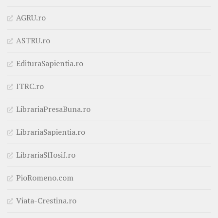
AGRU.ro
ASTRU.ro
EdituraSapientia.ro
ITRC.ro
LibrariaPresaBuna.ro
LibrariaSapientia.ro
LibrariaSfIosif.ro
PioRomeno.com
Viata-Crestina.ro