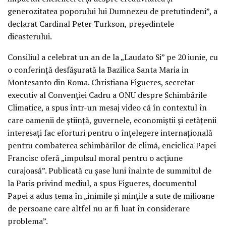
generozitatea poporului lui Dumnezeu de pretutindeni”, a
declarat Cardinal Peter Turkson, președintele
dicasterului.
Consiliul a celebrat un an de la „Laudato Si” pe 20 iunie, cu
o conferință desfășurată la Bazilica Santa Maria in
Montesanto din Roma. Christiana Figueres, secretar
executiv al Convenției Cadru a ONU despre Schimbările
Climatice, a spus într-un mesaj video că în contextul în
care oamenii de știință, guvernele, economiștii și cetățenii
interesați fac eforturi pentru o înțelegere internațională
pentru combaterea schimbărilor de climă, enciclica Papei
Francisc oferă „impulsul moral pentru o acțiune
curajoasă”. Publicată cu șase luni înainte de summitul de
la Paris privind mediul, a spus Figueres, documentul
Papei a adus tema în „inimile și mințile a sute de milioane
de persoane care altfel nu ar fi luat în considerare
problema”.