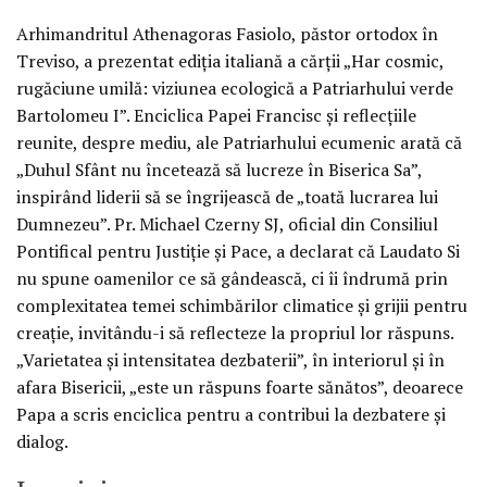
Arhimandritul Athenagoras Fasiolo, păstor ortodox în
Treviso, a prezentat ediția italiană a cărții „Har cosmic,
rugăciune umilă: viziunea ecologică a Patriarhului verde
Bartolomeu I”. Enciclica Papei Francisc și reflecțiile
reunite, despre mediu, ale Patriarhului ecumenic arată că
„Duhul Sfânt nu încetează să lucreze în Biserica Sa”,
inspirând liderii să se îngrijească de „toată lucrarea lui
Dumnezeu”. Pr. Michael Czerny SJ, oficial din Consiliul
Pontifical pentru Justiție și Pace, a declarat că Laudato Si
nu spune oamenilor ce să gândească, ci îi îndrumă prin
complexitatea temei schimbărilor climatice și grijii pentru
creație, invitându-i să reflecteze la propriul lor răspuns.
„Varietatea și intensitatea dezbaterii”, în interiorul și în
afara Bisericii, „este un răspuns foarte sănătos”, deoarece
Papa a scris enciclica pentru a contribui la dezbatere și
dialog.