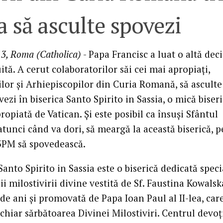
 să asculte spovezi
3, Roma (Catholica)
- Papa Francisc a luat o altă deci
tă. A cerut colaboratorilor săi cei mai apropiaţi,
ilor şi Arhiepiscopilor din Curia Romană, să asculte
ezi în biserica Santo Spirito in Sassia, o mică biser
opiată de Vatican. Şi este posibil ca însuşi Sfântul
atunci când va dori, să meargă la această biserică, 
 3PM să spovedească.
Santo Spirito in Sassia este o biserică dedicată speci
i milostivirii divine vestită de Sf. Faustina Kowalsk
e ani şi promovată de Papa Ioan Paul al II-lea, car
chiar sărbătoarea Divinei Milostiviri. Centrul devoţ