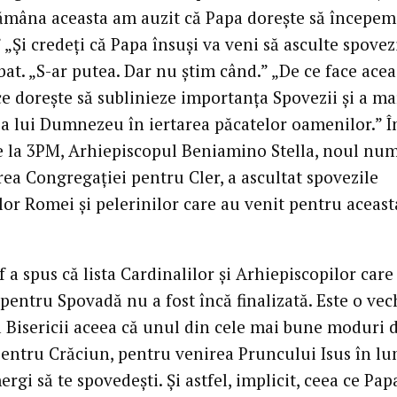
ămâna aceasta am auzit că Papa doreşte să începem
 „Şi credeţi că Papa însuşi va veni să asculte spovezi
at. „S-ar putea. Dar nu ştim când.” „De ce face acea
e doreşte să sublinieze importanţa Spovezii şi a ma
 a lui Dumnezeu în iertarea păcatelor oamenilor.” Î
de la 3PM, Arhiepiscopul Beniamino Stella, noul num
ea Congregaţiei pentru Cler, a ascultat spovezile
lor Romei şi pelerinilor care au venit pentru aceast
 a spus că lista Cardinalilor şi Arhiepiscopilor care 
pentru Spovadă nu a fost încă finalizată. Este o vec
a Bisericii aceea că unul din cele mai bune moduri d
pentru Crăciun, pentru venirea Pruncului Isus în lu
ergi să te spovedeşti. Şi astfel, implicit, ceea ce Pap