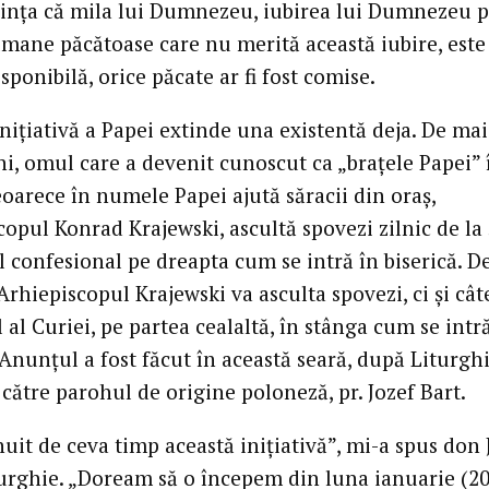
dinţa că mila lui Dumnezeu, iubirea lui Dumnezeu 
 umane păcătoase care nu merită această iubire, este
ponibilă, orice păcate ar fi fost comise.
iniţiativă a Papei extinde una existentă deja. De ma
i, omul care a devenit cunoscut ca „braţele Papei” 
oarece în numele Papei ajută săracii din oraş,
copul Konrad Krajewski, ascultă spovezi zilnic de la
 confesional pe dreapta cum se intră în biserică. D
rhiepiscopul Krajewski va asculta spovezi, ci şi cât
al al Curiei, pe partea cealaltă, în stânga cum se intr
 Anunţul a fost făcut în această seară, după Liturghi
 către parohul de origine poloneză, pr. Jozef Bart.
uit de ceva timp această iniţiativă”, mi-a spus don 
urghie. „Doream să o începem din luna ianuarie (20