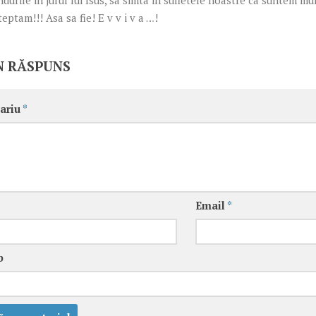
ndurile in jurul lui Isus, sa simta in sufletele noastre ca suntem mul
teptam!!! Asa sa fie! E v v i v a …!
N RĂSPUNS
ariu
*
Email
*
b