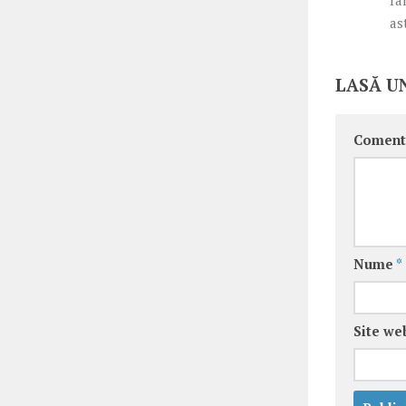
ra
as
LASĂ U
Coment
Nume
*
Site we