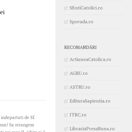
SfintiCatolici.ro
ei
Spovada.ro
RECOMANDĂRI
ActiuneaCatolica.ro
AGRU.ro
ASTRU.ro
EdituraSapientia.ro
ITRC.ro
indepartati de Sf.
Isus! Sa strangem
LibrariaPresaBuna.ro