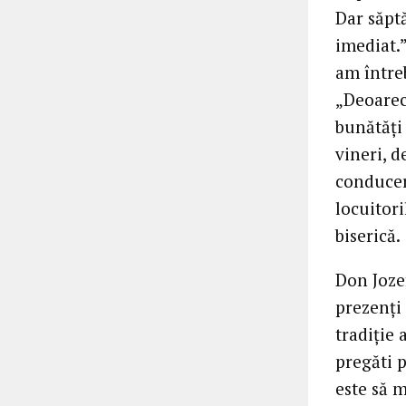
Dar săpt
imediat.”
am întreb
„Deoarec
bunătăţi
vineri, 
conducer
locuitori
biserică.
Don Jozef
prezenţi 
tradiţie 
pregăti 
este să m