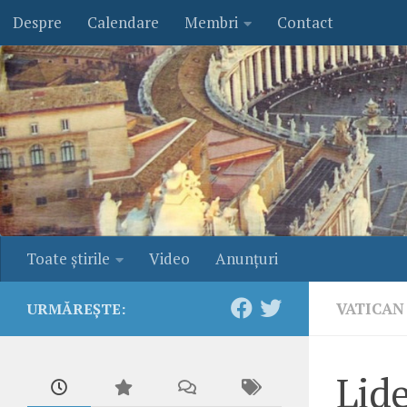
Despre
Calendare
Membri
Contact
Skip to content
Toate ştirile
Video
Anunţuri
VATICAN
URMĂREȘTE:
Lide