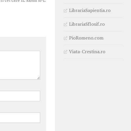
ti cei care IL iubim si-L
LibrariaSapientia.ro
LibrariaSfIosif.ro
PioRomeno.com
Viata-Crestina.ro