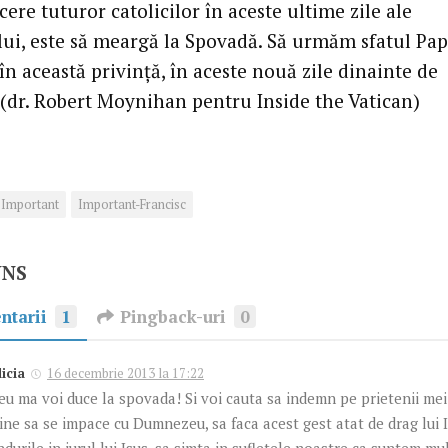
cere tuturor catolicilor în aceste ultime zile ale
ui, este să meargă la Spovadă. Să urmăm sfatul Pap
în această privinţă, în aceste nouă zile dinainte de
 (dr. Robert Moynihan pentru Inside the Vatican)
Important
Important-Francisc
UNS
ntarii
1
Pingback-uri
0
licia
16 decembrie 2013 la 17:22
 eu ma voi duce la spovada! Si voi cauta sa indemn pe prietenii mei 
ine sa se impace cu Dumnezeu, sa faca acest gest atat de drag lui 