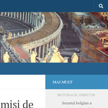
MAI MULT
MATERIALUL URMĂTOR
imişi de
Senatul belgian a