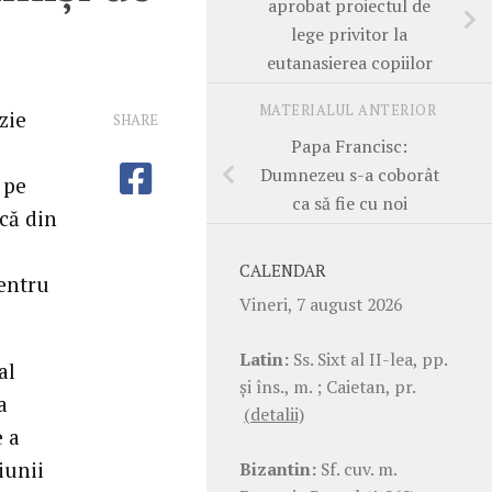
aprobat proiectul de
lege privitor la
eutanasierea copiilor
MATERIALUL ANTERIOR
zie
SHARE
Papa Francisc:
Dumnezeu s-a coborât
 pe
ca să fie cu noi
ică din
CALENDAR
pentru
Vineri, 7 august 2026
Latin:
Ss. Sixt al II-lea, pp.
al
şi îns., m. ; Caietan, pr.
a
(detalii)
e a
iunii
Bizantin:
Sf. cuv. m.