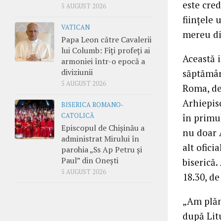
este cre
5 AUGUST 2026
fiinţele
VATICAN
mereu dis
Papa Leon către Cavalerii
lui Columb: Fiți profeți ai
Această 
armoniei într-o epocă a
diviziunii
săptămân
5 AUGUST 2026
Roma, de
Arhiepis
BISERICA ROMANO-
CATOLICĂ
în primul
Episcopul de Chișinău a
nu doar A
administrat Mirului în
alt ofici
parohia „Ss Ap Petru și
Paul” din Onești
biserică.
5 AUGUST 2026
18.30, de
„Am plăn
după Lit