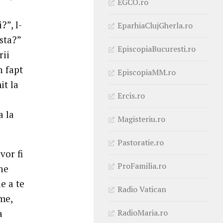
EGCO.ro
?”, l-
EparhiaClujGherla.ro
sta?”
EpiscopiaBucuresti.ro
rii
n fapt
EpiscopiaMM.ro
it la
Ercis.ro
a la
Magisteriu.ro
Pastoratie.ro
vor fi
ProFamilia.ro
he
e a te
Radio Vatican
me,
RadioMaria.ro
a