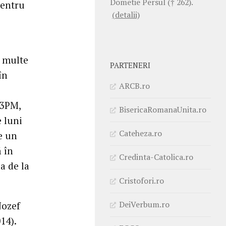
Dometie Persul († 262).
pentru
(detalii)
i multe
PARTENERI
în
ARCB.ro
 3PM,
BisericaRomanaUnita.ro
e luni
Cateheza.ro
e un
ă în
Credinta-Catolica.ro
a de la
Cristofori.ro
DeiVerbum.ro
Jozef
14).