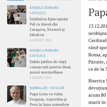
Papa
BISERICA ROMANO-
CATOLICĂ
Întâlnirea Episcopului
Pál cu tinerii din
15.12.201
Carașova, Nermed și
neobişnui
Iabalcea
Cardinal
6 AUGUST 2026
rând spov
BISERICA ROMANO-
Roma, apr
CATOLICĂ
Părinte, 
Dublu jubileu de viață
consacrată pentru două
ca de la
surori morinelliane
5 AUGUST 2026
Biserica 
devoţiuni
SEMNALĂRI
/
VATICAN
Papa Leon va vizita
acum 80 d
Uruguay, Argentina și
murit în 
Peru în luna noiembrie