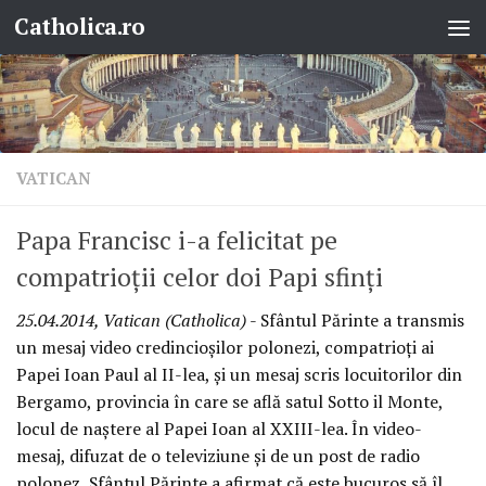
Catholica.ro
Skip to content
VATICAN
Papa Francisc i-a felicitat pe
compatrioţii celor doi Papi sfinţi
25.04.2014, Vatican (Catholica)
- Sfântul Părinte a transmis
un mesaj video credincioşilor polonezi, compatrioţi ai
Papei Ioan Paul al II-lea, şi un mesaj scris locuitorilor din
Bergamo, provincia în care se află satul Sotto il Monte,
locul de naştere al Papei Ioan al XXIII-lea. În video-
mesaj, difuzat de o televiziune şi de un post de radio
polonez, Sfântul Părinte a afirmat că este bucuros să îl