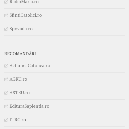
RadioMaria.ro
SfintiCatolici.ro
Spovada.ro
RECOMANDĂRI
ActiuneaCatolica.ro
AGRU.ro
ASTRU.ro
EdituraSapientia.ro
ITRC.ro