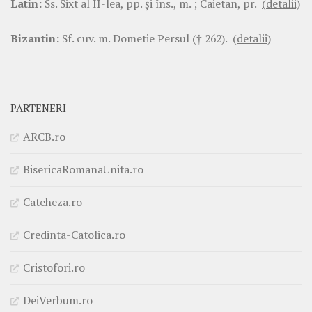
Latin:
Ss. Sixt al II-lea, pp. şi îns., m. ; Caietan, pr.
(detalii)
Bizantin:
Sf. cuv. m. Dometie Persul († 262).
(detalii)
PARTENERI
ARCB.ro
BisericaRomanaUnita.ro
Cateheza.ro
Credinta-Catolica.ro
Cristofori.ro
DeiVerbum.ro