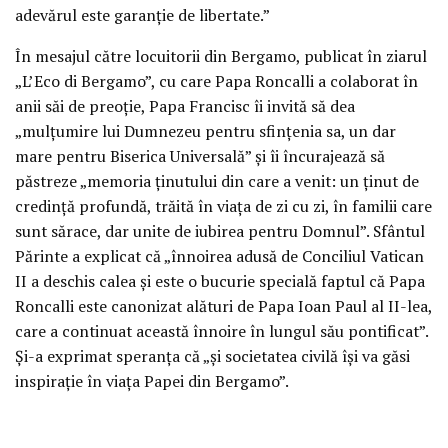
adevărul este garanţie de libertate.”
În mesajul către locuitorii din Bergamo, publicat în ziarul
„L’Eco di Bergamo”, cu care Papa Roncalli a colaborat în
anii săi de preoţie, Papa Francisc îi invită să dea
„mulţumire lui Dumnezeu pentru sfinţenia sa, un dar
mare pentru Biserica Universală” şi îi încurajează să
păstreze „memoria ţinutului din care a venit: un ţinut de
credinţă profundă, trăită în viaţa de zi cu zi, în familii care
sunt sărace, dar unite de iubirea pentru Domnul”. Sfântul
Părinte a explicat că „înnoirea adusă de Conciliul Vatican
II a deschis calea şi este o bucurie specială faptul că Papa
Roncalli este canonizat alături de Papa Ioan Paul al II-lea,
care a continuat această înnoire în lungul său pontificat”.
Şi-a exprimat speranţa că „şi societatea civilă îşi va găsi
inspiraţie în viaţa Papei din Bergamo”.