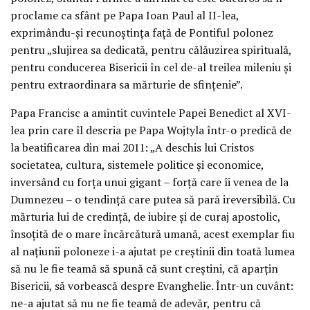
proclame ca sfânt pe Papa Ioan Paul al II-lea,
exprimându-şi recunoştinţa faţă de Pontiful polonez
pentru „slujirea sa dedicată, pentru călăuzirea spirituală,
pentru conducerea Bisericii în cel de-al treilea mileniu şi
pentru extraordinara sa mărturie de sfinţenie”.
Papa Francisc a amintit cuvintele Papei Benedict al XVI-
lea prin care îl descria pe Papa Wojtyla într-o predică de
la beatificarea din mai 2011: „A deschis lui Cristos
societatea, cultura, sistemele politice şi economice,
inversând cu forţa unui gigant – forţă care îi venea de la
Dumnezeu – o tendinţă care putea să pară ireversibilă. Cu
mărturia lui de credinţă, de iubire şi de curaj apostolic,
însoţită de o mare încărcătură umană, acest exemplar fiu
al naţiunii poloneze i-a ajutat pe creştinii din toată lumea
să nu le fie teamă să spună că sunt creştini, că aparţin
Bisericii, să vorbească despre Evanghelie. Într-un cuvânt:
ne-a ajutat să nu ne fie teamă de adevăr, pentru că