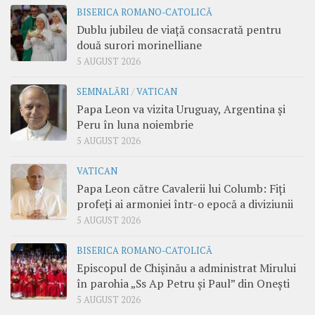
BISERICA ROMANO-CATOLICĂ
Dublu jubileu de viață consacrată pentru
două surori morinelliane
5 AUGUST 2026
SEMNALĂRI
/
VATICAN
Papa Leon va vizita Uruguay, Argentina și
Peru în luna noiembrie
5 AUGUST 2026
VATICAN
Papa Leon către Cavalerii lui Columb: Fiți
profeți ai armoniei într-o epocă a diviziunii
5 AUGUST 2026
BISERICA ROMANO-CATOLICĂ
Episcopul de Chișinău a administrat Mirului
în parohia „Ss Ap Petru și Paul” din Onești
5 AUGUST 2026