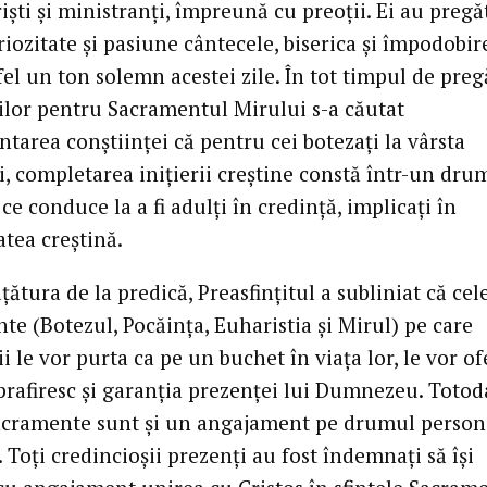
rişti şi ministranţi, împreună cu preoţii. Ei au pregă
iozitate şi pasiune cântecele, biserica şi împodobire
el un ton solemn acestei zile. În tot timpul de preg
ilor pentru Sacramentul Mirului s-a căutat
tarea conştiinţei că pentru cei botezaţi la vârsta
i, completarea iniţierii creştine constă într-un dru
ce conduce la a fi adulţi în credinţă, implicaţi în
tea creştină.
ţătura de la predică, Preasfinţitul a subliniat că cel
te (Botezul, Pocăinţa, Euharistia şi Mirul) pe care
i le vor purta ca pe un buchet în viaţa lor, le vor of
prafiresc şi garanţia prezenţei lui Dumnezeu. Totod
acramente sunt şi un angajament pe drumul person
. Toţi credincioşii prezenţi au fost îndemnaţi să îşi