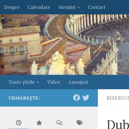
Despre
Calendare
Membri
Contact
Skip to content
Toate ştirile
Video
Anunţuri
BISERIC
URMĂREȘTE:
Dubl