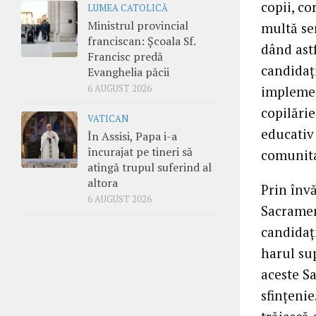
copii, co
LUMEA CATOLICĂ
Ministrul provincial
multă ser
franciscan: Școala Sf.
dând astf
Francisc predă
candidaţ
Evanghelia păcii
6 AUGUST 2026
implemen
copilărie
VATICAN
educativ 
În Assisi, Papa i-a
încurajat pe tineri să
comunita
atingă trupul suferind al
altora
Prin învă
6 AUGUST 2026
Sacramen
candidaţi
harul su
aceste S
sfinţenie