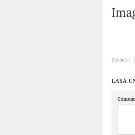
Imag
Etichete:
LASĂ U
Coment