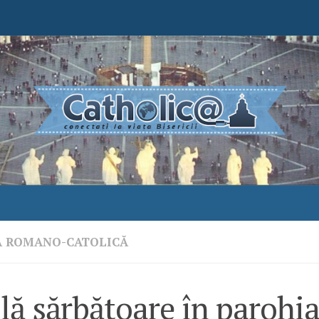
A ROMANO-CATOLICĂ
ă sărbătoare în parohia