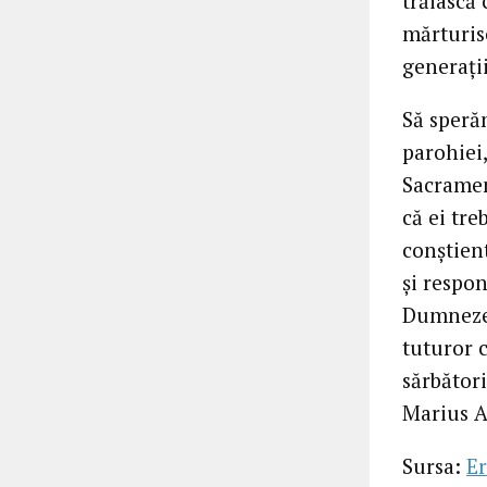
trăiască
mărturise
generaţi
Să speră
parohiei,
Sacrament
că ei tre
conştient
şi respo
Dumnezeu
tuturor 
sărbători
Marius A
Sursa:
Er