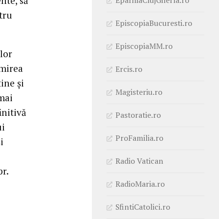
nte, să
tru
EpiscopiaBucuresti.ro
EpiscopiaMM.ro
lor
imirea
Ercis.ro
ine şi
Magisteriu.ro
 mai
initivă
Pastoratie.ro
ui
ProFamilia.ro
i
Radio Vatican
r.
RadioMaria.ro
SfintiCatolici.ro