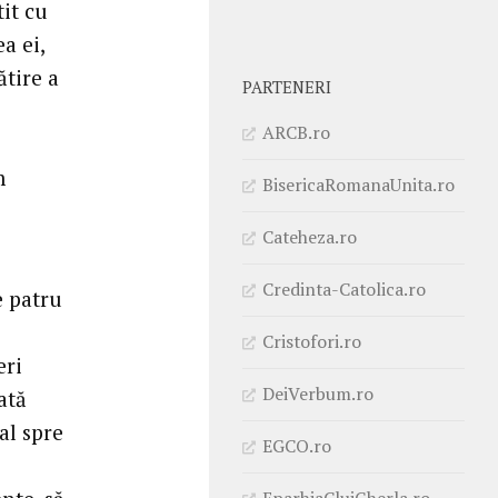
tit cu
a ei,
ătire a
PARTENERI
ARCB.ro
m
BisericaRomanaUnita.ro
Cateheza.ro
Credinta-Catolica.ro
e patru
Cristofori.ro
eri
DeiVerbum.ro
ată
al spre
EGCO.ro
EparhiaClujGherla.ro