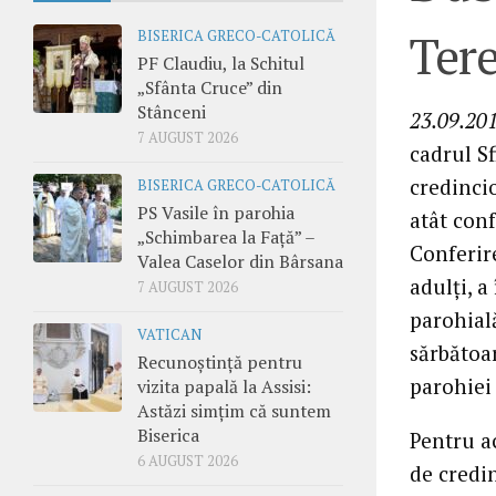
Tere
BISERICA GRECO-CATOLICĂ
PF Claudiu, la Schitul
„Sfânta Cruce” din
Stânceni
23.09.201
7 AUGUST 2026
cadrul Sf
credincio
BISERICA GRECO-CATOLICĂ
PS Vasile în parohia
atât con
„Schimbarea la Față” –
Conferir
Valea Caselor din Bârsana
adulţi, 
7 AUGUST 2026
parohial
VATICAN
sărbătoar
Recunoștință pentru
parohiei
vizita papală la Assisi:
Astăzi simțim că suntem
Biserica
Pentru a
6 AUGUST 2026
de credin