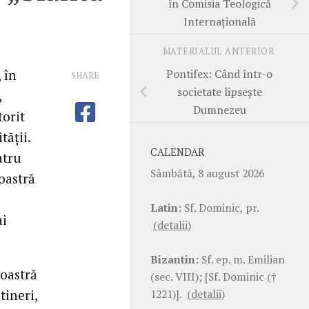
în Comisia Teologică
Internaţională
MATERIALUL ANTERIOR
Pontifex: Când într-o
 în
SHARE
societate lipseşte
,
Dumnezeu
torit
tăţii.
CALENDAR
atru
Sâmbătă, 8 august 2026
oastră
Latin:
Sf. Dominic, pr.
ai
(detalii)
Bizantin:
Sf. ep. m. Emilian
oastră
(sec. VIII); [Sf. Dominic (†
1221)].
(detalii)
tineri,