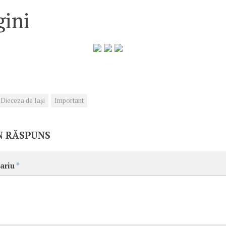
ini
Dieceza de Iași
Important
N RĂSPUNS
ariu
*