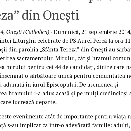
za” din Oneşti
4, Oneşti (Catholica)
- Duminică, 21 septembrie 2014,
intei Liturghii celebrate de PS Aurel Percă la ora 11
şii din parohia „Sfânta Tereza” din Oneşti au sărbă
ferirea sacramentului Mirului, cât şi hramul comuni
ea mirului pentru cei 44 de candidaţi, dintre care p
a însemnat o sărbătoare unică pentru comunitatea n
ă adunată în jurul Episcopului. De asemenea şi
ea hramului i-a adus acasă şi pe mulţi credincioşi 
 care lucrează departe.
ceste evenimente atât de importante pentru viaţa n
ţă s-au implicat ca într-o adevărată familie: adulţi, 