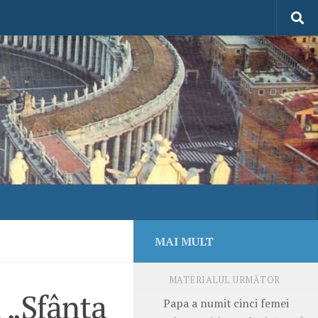
MAI MULT
MATERIALUL URMĂTOR
 „Sfânta
Papa a numit cinci femei