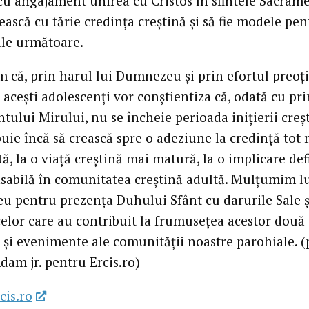
 cu angajament unirea cu Cristos în sfintele Sacrame
ască cu tărie credinţa creştină şi să fie modele pen
ile următoare.
m că, prin harul lui Dumnezeu şi prin efortul preoţi
 aceşti adolescenţi vor conştientiza că, odată cu pr
ului Mirului, nu se încheie perioada iniţierii creşt
buie încă să crească spre o adeziune la credinţă tot
ă, la o viaţă creştină mai matură, la o implicare def
nsabilă în comunitatea creştină adultă. Mulţumim l
 pentru prezenţa Duhului Sfânt cu darurile Sale ş
celor care au contribuit la frumuseţea acestor două
 şi evenimente ale comunităţii noastre parohiale. (p
dam jr. pentru Ercis.ro)
cis.ro