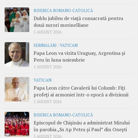
BISERICA ROMANO-CATOLICĂ
Dublu jubileu de viață consacrată pentru
două surori morinelliane
5 AUGUST 2026
SEMNALĂRI
/
VATICAN
Papa Leon va vizita Uruguay, Argentina și
Peru în luna noiembrie
5 AUGUST 2026
VATICAN
Papa Leon către Cavalerii lui Columb: Fiți
profeți ai armoniei într-o epocă a diviziunii
5 AUGUST 2026
BISERICA ROMANO-CATOLICĂ
Episcopul de Chișinău a administrat Mirului
în parohia „Ss Ap Petru și Paul” din Onești
5 AUGUST 2026