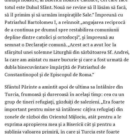
totul este Duhul Sfânt. Nouă ne revine să îl lăsăm să facă,
să îl primim şi să urmăm inspiraţiile Sale.” Împreună cu
Patriarhul Bartolomeu I, a reînnoit „angajarea reciprocă
de a continua pe drumul spre restabilirea comuniunii
depline dintre catolici şi ortodocşi”, şi împreună au
semnat o Declaraţie comună. „Acest act a avut loc la
sfârşitul unei solemne Liturghii din sărbătoarea Sf. Andrei,
la care am asistat cu mare bucurie şi care a fost urmată de
dubla binecuvântare împărţită de Patriarhul de
Constantinopol şi de Episcopul de Roma.”
Sfântul Părinte a amintit apoi de ultima sa întâlnire din
Turcia, frumoasă şi dureroasă în acelaşi timp: cea cu un
grup de tineri refugiaţi, găzduiţi de salezieni. „Era foarte
important pentru mine să întâlnesc câţiva refugiaţi din
zonele de război din Orientul Mijlociu, atât pentru a le
exprima apropierea mea şi a Bisericii cât şi pentru a
sublinia valoarea primirii, în care şi Turcia este foarte