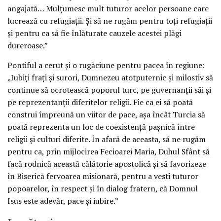
angajată… Mulţumesc mult tuturor acelor persoane care
lucrează cu refugiaţii. Şi să ne rugăm pentru toţi refugiaţii
şi pentru ca să fie înlăturate cauzele acestei plăgi
dureroase.”
Pontiful a cerut şi o rugăciune pentru pacea în regiune:
„Iubiţi fraţi şi surori, Dumnezeu atotputernic şi milostiv să
continue să ocrotească poporul turc, pe guvernanţii săi şi
pe reprezentanţii diferitelor religii. Fie ca ei să poată
construi împreună un viitor de pace, aşa încât Turcia să
poată reprezenta un loc de coexistenţă paşnică între
religii şi culturi diferite. În afară de aceasta, să ne rugăm
pentru ca, prin mijlocirea Fecioarei Maria, Duhul Sfânt să
facă rodnică această călătorie apostolică şi să favorizeze
în Biserică fervoarea misionară, pentru a vesti tuturor
popoarelor, în respect şi în dialog fratern, că Domnul
Isus este adevăr, pace şi iubire.”