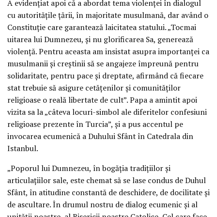
A evidenţiat apoi că a abordat tema violenţei în dialogul
cu autorităţile ţării, în majoritate musulmană, dar având o
Constituţie care garantează laicitatea statului. „Tocmai
uitarea lui Dumnezeu, şi nu glorificarea Sa, generează
violenţă. Pentru aceasta am insistat asupra importanţei ca
musulmanii şi creştinii să se angajeze împreună pentru
solidaritate, pentru pace şi dreptate, afirmând că fiecare
stat trebuie să asigure cetăţenilor şi comunităţilor
religioase o reală libertate de cult”. Papa a amintit apoi
vizita sa la „câteva locuri-simbol ale diferitelor confesiuni
religioase prezente în Turcia”, şi a pus accentul pe
invocarea ecumenică a Duhului Sfânt în Catedrala din
Istanbul.
„Poporul lui Dumnezeu, în bogăţia tradiţiilor şi
articulaţiilor sale, este chemat să se lase condus de Duhul
Sfânt, în atitudine constantă de deschidere, de docilitate şi
de ascultare. În drumul nostru de dialog ecumenic şi al
unităţii noastre, al Bisericii noastre Catolice, Cel care face