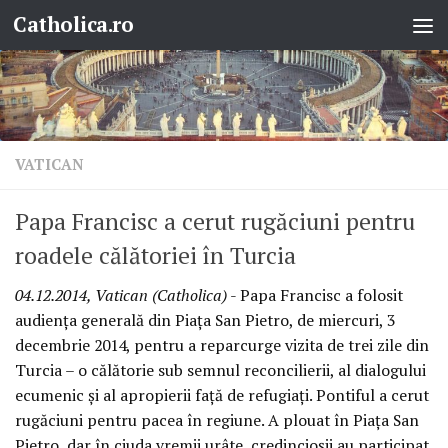
Catholica.ro
Skip to content
VATICAN
Papa Francisc a cerut rugăciuni pentru
roadele călătoriei în Turcia
04.12.2014, Vatican (Catholica)
- Papa Francisc a folosit
audienţa generală din Piaţa San Pietro, de miercuri, 3
decembrie 2014, pentru a reparcurge vizita de trei zile din
Turcia – o călătorie sub semnul reconcilierii, al dialogului
ecumenic şi al apropierii faţă de refugiaţi. Pontiful a cerut
rugăciuni pentru pacea în regiune. A plouat în Piaţa San
Pietro, dar în ciuda vremii urâte, credincioşii au participat