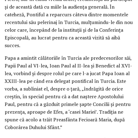
şi de această dată cu miile la audienţa generală. În
cateheză, Pontiful a reparcurs câteva dintre momentele
recentului său pelerinaj în Turcia, mulţumindu-le din nou
celor care, începând de la instituţii şi de la Conferinţa
Episcopală, au lucrat pentru ca această vizită să aibă
succes.
Papa a amintit călătoriile în Turcia ale predecesorilor săi,
Papii Paul al VI-lea, Ioan Paul al II-lea şi Benedict al XVI-
lea, vorbind şi despre rolul pe care l-a jucat Papa Ioan al
XXIII-lea pe când era delegat pontifical în Turcia. Este
vorba, a subliniat el, despre o ţară, „îndrăgită de orice
creştin, în special pentru că a dat naştere Apostolului
Paul, pentru că a găzduit primele şapte Concilii şi pentru
prezenţa, aproape de Efes, a ‘casei Mariei’. Tradiţia ne
spune că acolo a trăit Preasfânta Fecioară Maria, după
Coborârea Duhului Sfânt.”