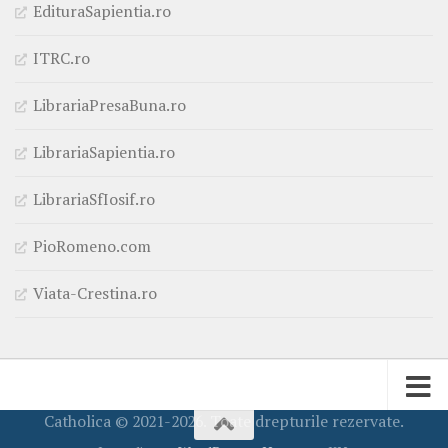
EdituraSapientia.ro
ITRC.ro
LibrariaPresaBuna.ro
LibrariaSapientia.ro
LibrariaSfIosif.ro
PioRomeno.com
Viata-Crestina.ro
Catholica © 2021-2026. Toate drepturile rezervate.