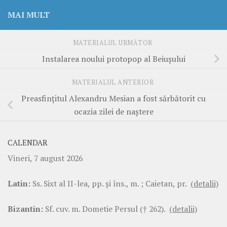
MAI MULT
MATERIALUL URMĂTOR
Instalarea noului protopop al Beiuşului
MATERIALUL ANTERIOR
Preasfinţitul Alexandru Mesian a fost sărbătorit cu
ocazia zilei de naştere
CALENDAR
Vineri, 7 august 2026
Latin:
Ss. Sixt al II-lea, pp. şi îns., m. ; Caietan, pr.
(detalii)
Bizantin:
Sf. cuv. m. Dometie Persul († 262).
(detalii)