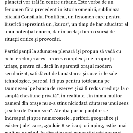
planetei vor trăi în centre urbane. Este vorba de un
fenomen fără precedent în istoria omenirii, subliniază
oficialii Consiliului Pontifical, un fenomen care pentru
Biserică reprezintă un „kairos”, un timp de har aducător al
unui potenţial enorm, dar în acelaşi timp o sursă de
situaţii critice şi provocări.
Participanţii la adunarea plenară îşi propun să vadă cu
ochii credinţei acest proces complex şi de proporţii
uriaşe, pentru că „dacă în aparenţă oraşul modern
secularizat, satisfăcut de bunăstarea şi cuceririle sale
tehnologice, pare să-l fi pus pentru totdeauna pe
Dumnezeu ‘pe banca de rezerve’ şi să fi redus credinţa la o
simplă chestiune privată”, în realitate, „în inima multor
oameni din oraşe nu s-a stins niciodată căutarea unui sens
şi setea de Dumnezeu”. Atenţia participanţilor se
îndreaptă şi spre numeroasele „periferii geografice şi
existenţiale” care „zguduie Biserica şi o împing, astăzi mai
mult ca oricând, în direcţia unei convertiri misionare şi