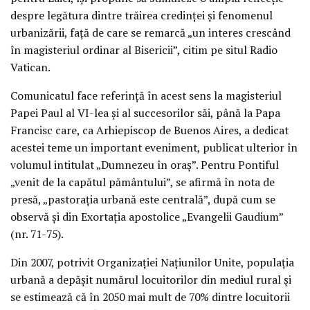
despre legătura dintre trăirea credinţei şi fenomenul
urbanizării, faţă de care se remarcă „un interes crescând
în magisteriul ordinar al Bisericii”, citim pe situl Radio
Vatican.
Comunicatul face referinţă în acest sens la magisteriul
Papei Paul al VI-lea şi al succesorilor săi, până la Papa
Francisc care, ca Arhiepiscop de Buenos Aires, a dedicat
acestei teme un important eveniment, publicat ulterior în
volumul intitulat „Dumnezeu în oraş”. Pentru Pontiful
„venit de la capătul pământului”, se afirmă în nota de
presă, „pastoraţia urbană este centrală”, după cum se
observă şi din Exortaţia apostolice „Evangelii Gaudium”
(nr. 71-75).
Din 2007, potrivit Organizaţiei Naţiunilor Unite, populaţia
urbană a depăşit numărul locuitorilor din mediul rural şi
se estimează că în 2050 mai mult de 70% dintre locuitorii