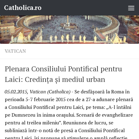
Catholica.ro
Skip to content
VATICAN
Plenara Consiliului Pontifical pentru
Laici: Credinţa şi mediul urban
05.02.2015, Vatican (Catholica)
- Se desfăşoară la Roma în
perioada 5-7 februarie 2015 cea de a 27-a adunare plenară
a Consiliului Pontifical pentru Laici, pe tema: „A-l întâlni
pe Dumnezeu în inima oraşului. Scenarii de evanghelizare
pentru al treilea mileniu”. Reuniunea de lucru, se
subliniază într-o notă de presă a Consiliului Pontifical
pentru Laici, îşi propune să stimuleze o amplă reflecţie