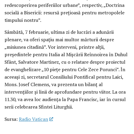
redescoperirea periferiilor urbane”, respectiv, „Doctrina
socială a Bisericii: resursă preţioasă pentru metropolele
timpului nostru”.
Sâmbătă, 7 februarie, ultima zi de lucrări a adunării
plenare, va oferi spaţiu mai multor mărturii despre
„misiunea citadină”. Vor interveni, printre alţii,
preşedintele pentru Italia al Mişcării Reînnoirea în Duhul
Sfânt, Salvatore Martinez, cu o relatare despre proiectul
de evanghelizare „10 pieţe pentru Cele Zece Porunci”. În
aceeaşi zi, secretarul Consiliului Pontifical pentru Laici,
Mons. Josef Clemens, va prezenta un bilanţ al
intervenţiilor şi linii de aprofundare pentru viitor. La ora
11.30, va avea loc audienţa la Papa Francisc, iar în cursul
serii celebrarea Sfintei Liturghii.
Sursa:
Radio Vatican