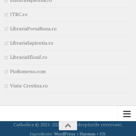
ITRC.ro
LibrariaPresaBuna.ro
LibrariaSapientia.ro
LibrariaSfIosif.ro
PioRomeno.com
Viata-Crestina.ro
Catholica © 2021-2026. Toate drepturile rezervate.
Ingrediente:
WordPress
+
Hueman
+ KN.