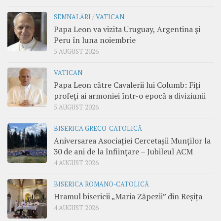
SEMNALĂRI
/
VATICAN
Papa Leon va vizita Uruguay, Argentina și
Peru în luna noiembrie
5 AUGUST 2026
VATICAN
Papa Leon către Cavalerii lui Columb: Fiți
profeți ai armoniei într-o epocă a diviziunii
5 AUGUST 2026
BISERICA GRECO-CATOLICĂ
Aniversarea Asociației Cercetașii Munților la
30 de ani de la înființare – Jubileul ACM
4 AUGUST 2026
BISERICA ROMANO-CATOLICĂ
Hramul bisericii „Maria Zăpezii” din Reșița
4 AUGUST 2026