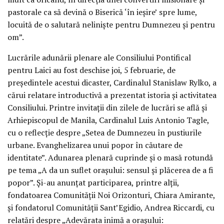
pastorale ca să devină o Biserică ‘în ieşire’ spre lume,
locuită de o salutară nelinişte pentru Dumnezeu şi pentru
om”.
Lucrările adunării plenare ale Consiliului Pontifical
pentru Laici au fost deschise joi, 5 februarie, de
preşedintele acestui dicaster, Cardinalul Stanislaw Rylko, a
cărui relatare introductivă a prezentat istoria şi activitatea
Consiliului. Printre invitaţii din zilele de lucrări se află şi
Arhiepiscopul de Manila, Cardinalul Luis Antonio Tagle,
cu o reflecţie despre „Setea de Dumnezeu în pustiurile
urbane. Evanghelizarea unui popor în căutare de
identitate”. Adunarea plenară cuprinde şi o masă rotundă
pe tema „A da un suflet oraşului: sensul şi plăcerea de a fi
popor”. Şi-au anunţat participarea, printre alţii,
fondatoarea Comunităţii Noi Orizonturi, Chiara Amirante,
şi fondatorul Comunităţii Sant’Egidio, Andrea Riccardi, cu
relatări despre „Adevărata inimă a oraşului: