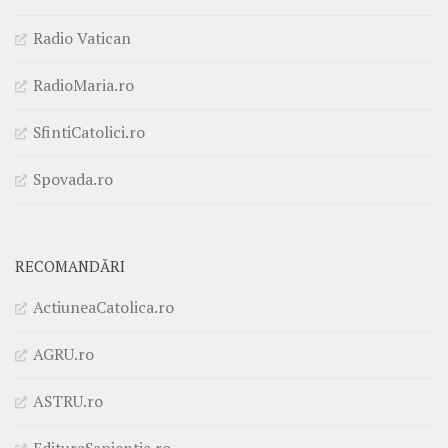
Radio Vatican
RadioMaria.ro
SfintiCatolici.ro
Spovada.ro
RECOMANDĂRI
ActiuneaCatolica.ro
AGRU.ro
ASTRU.ro
EdituraSapientia.ro