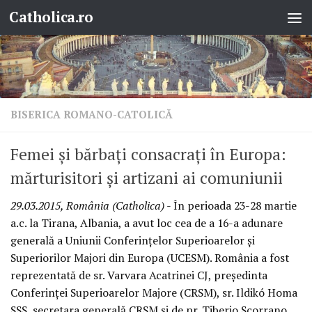
Catholica.ro
Skip to content
BISERICA ROMANO-CATOLICĂ
Femei şi bărbaţi consacraţi în Europa:
mărturisitori şi artizani ai comuniunii
29.03.2015, România (Catholica)
- În perioada 23-28 martie
a.c. la Tirana, Albania, a avut loc cea de a 16-a adunare
generală a Uniunii Conferinţelor Superioarelor şi
Superiorilor Majori din Europa (UCESM). România a fost
reprezentată de sr. Varvara Acatrinei CJ, preşedinta
Conferinţei Superioarelor Majore (CRSM), sr. Ildikó Homa
SSS, secretara generală CRSM şi de pr. Tiberio Scorrano