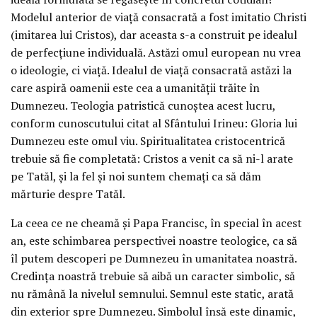
Modelul anterior de viaţă consacrată a fost imitatio Christi
(imitarea lui Cristos), dar aceasta s-a construit pe idealul
de perfecţiune individuală. Astăzi omul european nu vrea
o ideologie, ci viaţă. Idealul de viaţă consacrată astăzi la
care aspiră oamenii este cea a umanităţii trăite în
Dumnezeu. Teologia patristică cunoştea acest lucru,
conform cunoscutului citat al Sfântului Irineu: Gloria lui
Dumnezeu este omul viu. Spiritualitatea cristocentrică
trebuie să fie completată: Cristos a venit ca să ni-l arate
pe Tatăl, şi la fel şi noi suntem chemaţi ca să dăm
mărturie despre Tatăl.
La ceea ce ne cheamă şi Papa Francisc, în special în acest
an, este schimbarea perspectivei noastre teologice, ca să
îl putem descoperi pe Dumnezeu în umanitatea noastră.
Credinţa noastră trebuie să aibă un caracter simbolic, să
nu rămână la nivelul semnului. Semnul este static, arată
din exterior spre Dumnezeu. Simbolul însă este dinamic,