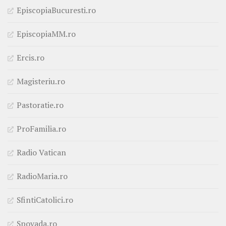
EpiscopiaBucuresti.ro
EpiscopiaMM.ro
Ercis.ro
Magisteriu.ro
Pastoratie.ro
ProFamilia.ro
Radio Vatican
RadioMaria.ro
SfintiCatolici.ro
Spovada.ro