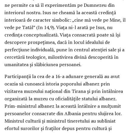
ne permite ca să îl experimentăm pe Dumnezeu din
interiorul nostru. Isus ne cheamă la această credinţă
interioară de caracter simbolic: „cine mă vede pe Mine, îl
vede pe Tatăl” (In 14,9). Viaţa ni-l arată pe Isus, nu
credinţa conceptualizată. Viaţa consacrată poate să îşi
descopere prospeţimea, dacă în locul idealului de
perfecţiune individuală, pune în centrul atenţiei sale şi a
cercetării teologice, milostivirea divină descoperită în
umanitatea şi slăbiciunea persoanei.
Participanţii la cea de a 16-a adunare generală au avut
ocazia să cunoască istoria poporului albanez prin
vizitarea muzeului naţional din Tirana şi prin întâlnirea
organizată la muzeu cu oficialităţile statului albanez.
Prim-ministrul albanez la această întâlnire a mulţumit
persoanelor consacrate din Albania pentru slujirea lor.
Ministrul culturii şi ministrul tineretului au subliniat
efortul surorilor şi fraţilor depus pentru cultură şi