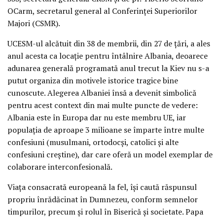
OCarm, secretarul general al Conferinţei Superiorilor
Majori (CSMR).
UCESM-ul alcătuit din 38 de membrii, din 27 de ţări, a ales
anul acesta ca locaţie pentru întâlnire Albania, deoarece
adunarea generală programată anul trecut la Kiev nu s-a
putut organiza din motivele istorice tragice bine
cunoscute. Alegerea Albaniei însă a devenit simbolică
pentru acest context din mai multe puncte de vedere:
Albania este în Europa dar nu este membru UE, iar
populaţia de aproape 3 milioane se împarte între multe
confesiuni (musulmani, ortodocşi, catolici şi alte
confesiuni creştine), dar care oferă un model exemplar de
colaborare interconfesională.
Viaţa consacrată europeană la fel, îşi caută răspunsul
propriu înrădăcinat în Dumnezeu, conform semnelor
timpurilor, precum şi rolul în Biserică şi societate. Papa