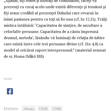
„Aşadar, fiţi femei şi bărbaţi de comuniune, faceţi-vă
prezenţi cu curaj acolo unde există diferenţe şi tensiuni şi
fiţi semn credibil al prezenţei Duhului care revarsă în
inimi pasiunea pentru ca toţi să fie una (cf. In 17,21). Trăiţi
mistica întâlnirii: ‘Capacitatea de simţire, de ascultare a
celorlalte persoane. Capacitatea de a căuta împreună
drumul, metoda’, lăsându-vă luminaţi de relaţia de iubire
care există între cele trei persoane divine (cf. 1In 4,8) ca
model al oricărui raport interpersonal.” (material semnat
de sr. Homa Ildikó SSS)
SHARE
Etichete:
Albania
CRSM
CSMR