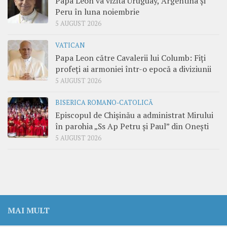
Papa Leon va vizita Uruguay, Argentina și
Peru în luna noiembrie
5 AUGUST 2026
VATICAN
Papa Leon către Cavalerii lui Columb: Fiți
profeți ai armoniei într-o epocă a diviziunii
5 AUGUST 2026
BISERICA ROMANO-CATOLICĂ
Episcopul de Chișinău a administrat Mirului
în parohia „Ss Ap Petru și Paul” din Onești
5 AUGUST 2026
MAI MULT