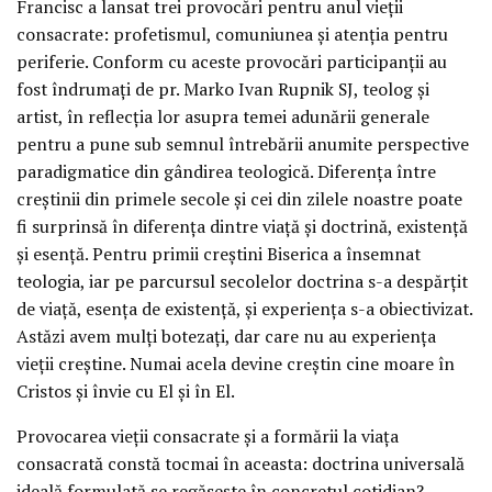
Francisc a lansat trei provocări pentru anul vieţii
consacrate: profetismul, comuniunea şi atenţia pentru
periferie. Conform cu aceste provocări participanţii au
fost îndrumaţi de pr. Marko Ivan Rupnik SJ, teolog şi
artist, în reflecţia lor asupra temei adunării generale
pentru a pune sub semnul întrebării anumite perspective
paradigmatice din gândirea teologică. Diferenţa între
creştinii din primele secole şi cei din zilele noastre poate
fi surprinsă în diferenţa dintre viaţă şi doctrină, existenţă
şi esenţă. Pentru primii creştini Biserica a însemnat
teologia, iar pe parcursul secolelor doctrina s-a despărţit
de viaţă, esenţa de existenţă, şi experienţa s-a obiectivizat.
Astăzi avem mulţi botezaţi, dar care nu au experienţa
vieţii creştine. Numai acela devine creştin cine moare în
Cristos şi învie cu El şi în El.
Provocarea vieţii consacrate şi a formării la viaţa
consacrată constă tocmai în aceasta: doctrina universală
ideală formulată se regăseşte în concretul cotidian?