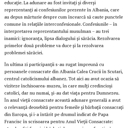
educaţie. La adunare au fost invitaţi şi diverşi
reprezentanţi ai confesiunilor prezente în Albania, care
au depus mărturie despre cum încearcă să caute punctele
comune în relaţiile interconfesionale. Confesiunile – în
interpretarea reprezentantului musulman – au trei
inamici: ignoranţa, lipsa dialogului şi sărăcia. Rezolvarea
primelor două probleme va duce şi la rezolvarea
problemei sărăciei.
În ultima zi participanţii s-au rugat împreună cu
persoanele consacrate din Albania Calea Crucii în Scutari,
centrul catolicismului albanez. Tot aici au avut ocazia să
viziteze închisoarea-muzeu, în care mulţi credincioşi
catolici, dar nu numai, şi-au dat viaţa pentru Dumnezeu.
În anul vieţii consacrate această adunare generală a avut
o relevanţă deosebită pentru femeile şi bărbaţii consacraţi
din Europa, şi i-a întărit pe drumul indicat de Papa
Francisc în scrisoarea pentru Anul Vieţii Consacrate: