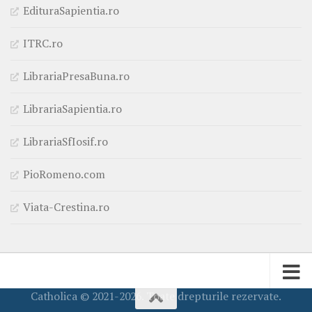
EdituraSapientia.ro
ITRC.ro
LibrariaPresaBuna.ro
LibrariaSapientia.ro
LibrariaSfIosif.ro
PioRomeno.com
Viata-Crestina.ro
Catholica © 2021-2026. Toate drepturile rezervate.