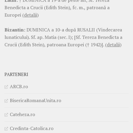
Latin:
† DUMINICA a 19-a de peste an; Sf. Tereza
Benedicta a Crucii (Edith Stein), fc. m., patroană a
Europei
(detalii)
Bizantin:
DUMINICA a 10-a după RUSALII (Vindecarea
lunaticului). Sf. ap. Matia (sec. I); [Sf. Tereza Benedicta a
Crucii (Edith Stein), patroana Europei († 1942)].
(detalii)
PARTENERI
ARCB.ro
BisericaRomanaUnita.ro
Cateheza.ro
Credinta-Catolica.ro