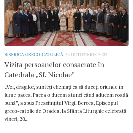
BISERICA GRECO-CATOLICĂ
23 OCTOMBRIE 2023
Vizita persoanelor consacrate în
Catedrala „Sf. Nicolae”
„Voi, dragilor, sunteți chemați ca să duceți oriunde în
lume pacea. Pacea o ducem atunci când aducem roadă
bună”, a spus Preasfințitul Virgil Bercea, Episcopul
greco-catolic de Oradea, la Sfânta Liturghie celebrată
vineri, 20...