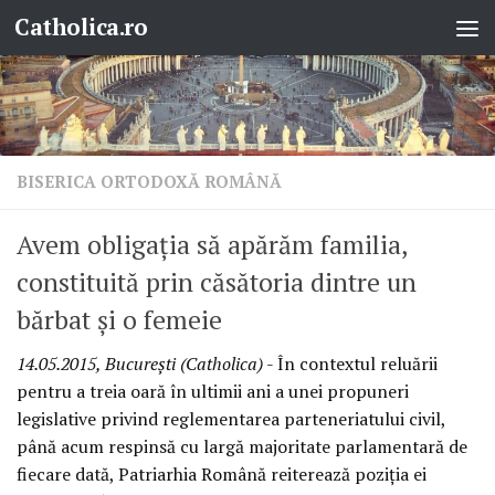
Catholica.ro
Skip to content
BISERICA ORTODOXĂ ROMÂNĂ
Avem obligaţia să apărăm familia,
constituită prin căsătoria dintre un
bărbat şi o femeie
14.05.2015, Bucureşti (Catholica)
- În contextul reluării
pentru a treia oară în ultimii ani a unei propuneri
legislative privind reglementarea parteneriatului civil,
până acum respinsă cu largă majoritate parlamentară de
fiecare dată, Patriarhia Română reiterează poziţia ei