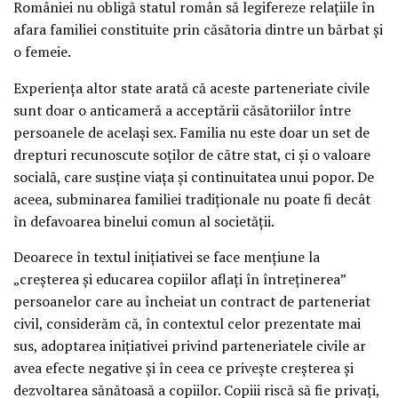
României nu obligă statul român să legifereze relaţiile în
afara familiei constituite prin căsătoria dintre un bărbat şi
o femeie.
Experienţa altor state arată că aceste parteneriate civile
sunt doar o anticameră a acceptării căsătoriilor între
persoanele de acelaşi sex. Familia nu este doar un set de
drepturi recunoscute soţilor de către stat, ci şi o valoare
socială, care susţine viaţa şi continuitatea unui popor. De
aceea, subminarea familiei tradiţionale nu poate fi decât
în defavoarea binelui comun al societăţii.
Deoarece în textul iniţiativei se face menţiune la
„creşterea şi educarea copiilor aflaţi în întreţinerea”
persoanelor care au încheiat un contract de parteneriat
civil, considerăm că, în contextul celor prezentate mai
sus, adoptarea iniţiativei privind parteneriatele civile ar
avea efecte negative şi în ceea ce priveşte creşterea şi
dezvoltarea sănătoasă a copiilor. Copiii riscă să fie privaţi,