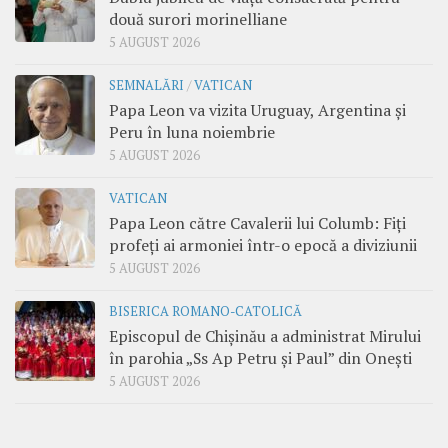
două surori morinelliane
5 AUGUST 2026
SEMNALĂRI
/
VATICAN
Papa Leon va vizita Uruguay, Argentina și
Peru în luna noiembrie
5 AUGUST 2026
VATICAN
Papa Leon către Cavalerii lui Columb: Fiți
profeți ai armoniei într-o epocă a diviziunii
5 AUGUST 2026
BISERICA ROMANO-CATOLICĂ
Episcopul de Chișinău a administrat Mirului
în parohia „Ss Ap Petru și Paul” din Onești
5 AUGUST 2026