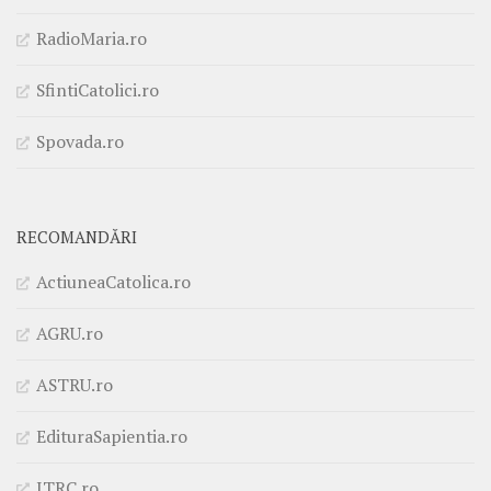
RadioMaria.ro
SfintiCatolici.ro
Spovada.ro
RECOMANDĂRI
ActiuneaCatolica.ro
AGRU.ro
ASTRU.ro
EdituraSapientia.ro
ITRC.ro