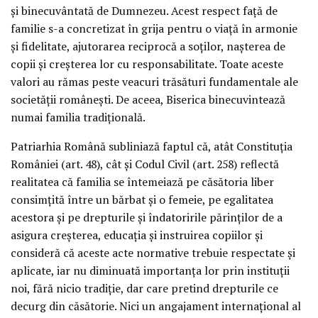
şi binecuvântată de Dumnezeu. Acest respect faţă de
familie s-a concretizat în grija pentru o viaţă în armonie
şi fidelitate, ajutorarea reciprocă a soţilor, naşterea de
copii şi creşterea lor cu responsabilitate. Toate aceste
valori au rămas peste veacuri trăsături fundamentale ale
societăţii româneşti. De aceea, Biserica binecuvintează
numai familia tradiţională.
Patriarhia Română subliniază faptul că, atât Constituţia
României (art. 48), cât şi Codul Civil (art. 258) reflectă
realitatea că familia se întemeiază pe căsătoria liber
consimţită între un bărbat şi o femeie, pe egalitatea
acestora şi pe drepturile şi îndatoririle părinţilor de a
asigura creşterea, educaţia şi instruirea copiilor şi
consideră că aceste acte normative trebuie respectate şi
aplicate, iar nu diminuată importanţa lor prin instituţii
noi, fără nicio tradiţie, dar care pretind drepturile ce
decurg din căsătorie. Nici un angajament internaţional al