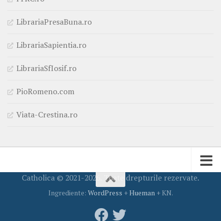
LibrariaPresaBuna.ro
LibrariaSapientia.ro
LibrariaSfIosif.ro
PioRomeno.com
Viata-Crestina.ro
Catholica © 2021-2026. Toate drepturile rezervate.
Ingrediente:
WordPress
+
Hueman
+ KN.