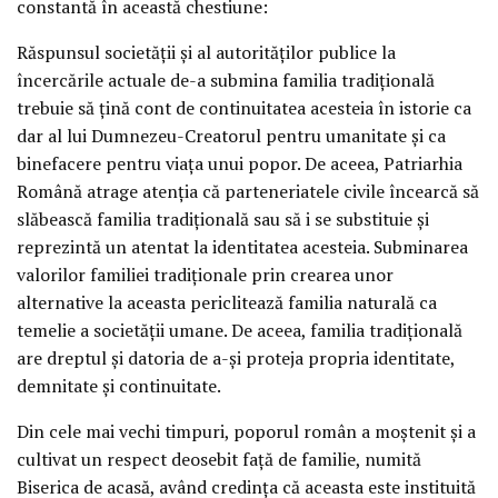
constantă în această chestiune:
Răspunsul societăţii şi al autorităţilor publice la
încercările actuale de-a submina familia tradiţională
trebuie să ţină cont de continuitatea acesteia în istorie ca
dar al lui Dumnezeu-Creatorul pentru umanitate şi ca
binefacere pentru viaţa unui popor. De aceea, Patriarhia
Română atrage atenţia că parteneriatele civile încearcă să
slăbească familia tradiţională sau să i se substituie şi
reprezintă un atentat la identitatea acesteia. Subminarea
valorilor familiei tradiţionale prin crearea unor
alternative la aceasta periclitează familia naturală ca
temelie a societăţii umane. De aceea, familia tradiţională
are dreptul şi datoria de a-şi proteja propria identitate,
demnitate şi continuitate.
Din cele mai vechi timpuri, poporul român a moştenit şi a
cultivat un respect deosebit faţă de familie, numită
Biserica de acasă, având credinţa că aceasta este instituită