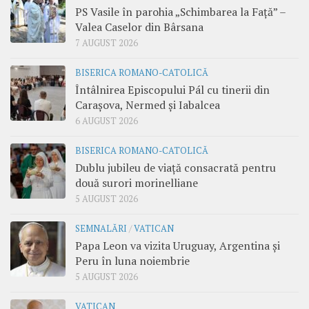
PS Vasile în parohia „Schimbarea la Față” –
Valea Caselor din Bârsana
7 AUGUST 2026
BISERICA ROMANO-CATOLICĂ
Întâlnirea Episcopului Pál cu tinerii din
Carașova, Nermed și Iabalcea
6 AUGUST 2026
BISERICA ROMANO-CATOLICĂ
Dublu jubileu de viață consacrată pentru
două surori morinelliane
5 AUGUST 2026
SEMNALĂRI
/
VATICAN
Papa Leon va vizita Uruguay, Argentina și
Peru în luna noiembrie
5 AUGUST 2026
VATICAN