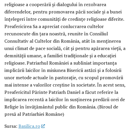
religioase a cooperării şi dialogului în rezolvarea
diferendelor, pentru promovarea păcii sociale şi a bunei
înţelegeri între comunităţi de credinţe religioase diferite.
Preafericirea Sa a apreciat conlucrarea cultelor
recunoscute din ţara noastră, reunite în Consiliul
Consultativ al Cultelor din România, atât în menţinerea
unui climat de pace socială, cât şi pentru apărarea vieţii, a
demnităţii umane, a familiei tradiționale şi a educaţiei
religioase. Patriarhul României a subliniat importanţa
implicării laicilor în misiunea Bisericii astăzi şi a folosirii
unor metode actuale în pastoraţie, cu scopul promovării
mai intense a valorilor creştine în societate. În acest sens,
Preafericitul Părinte Patriarh Daniel a făcut referire la
implicarea recentă a laicilor în susţinerea predării orei de
Religie în învăţământul public din România. (Biroul de
presă al Patriarhiei Române)
Sursa:
Basilica.ro