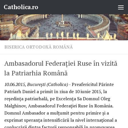
Catholica.ro
Skip to content
BISERICA ORTODOXĂ ROMÂNĂ
Ambasadorul Federaţiei Ruse în vizită
la Patriarhia Română
10.06.2015, Bucureşti (Catholica)
- Preafericitul Părinte
Patriarh Daniel a primit în ziua de 10 iunie 2015, la
reşedinţa patriarhală, pe Excelenţa Sa Domnul Oleg
Malghinov, Ambasadorul Federaţiei Ruse în România.
Domnul Ambasador a mulţumit pentru primire şi a
exprimat speranţa intensificării la nivel internaţional a
conlucrării dintre factorii responsabili în promovarea