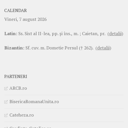
CALENDAR
Vineri, 7 august 2026
Latin:
Ss. Sixt al II-lea, pp. şi îns., m. ; Caietan, pr.
(detalii)
Bizantin:
Sf. cuv. m. Dometie Persul († 262).
(detalii)
PARTENERI
ARCB.ro
BisericaRomanaUnita.ro
Cateheza.ro