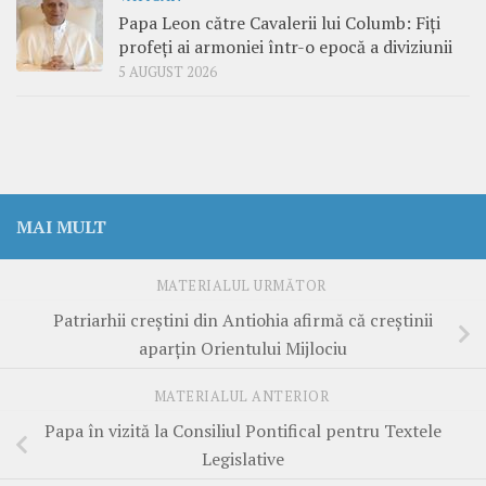
Papa Leon către Cavalerii lui Columb: Fiți
profeți ai armoniei într-o epocă a diviziunii
5 AUGUST 2026
MAI MULT
MATERIALUL URMĂTOR
Patriarhii creştini din Antiohia afirmă că creştinii
aparţin Orientului Mijlociu
MATERIALUL ANTERIOR
Papa în vizită la Consiliul Pontifical pentru Textele
Legislative