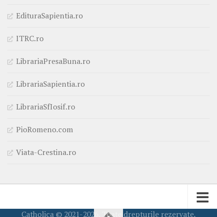
EdituraSapientia.ro
ITRC.ro
LibrariaPresaBuna.ro
LibrariaSapientia.ro
LibrariaSfIosif.ro
PioRomeno.com
Viata-Crestina.ro
Catholica © 2021-2026. Toate drepturile rezervate.