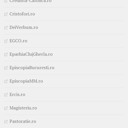
Credinta-Catolica.ro
Cristofori.ro
DeiVerbum.ro
EGCO.ro
EparhiaClujGherla.ro
EpiscopiaBucuresti.ro
EpiscopiaMM.ro
Ercis.ro
Magisteriu.ro
Pastoratie.ro