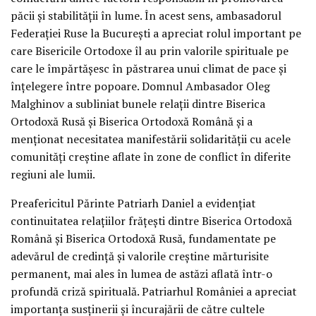
păcii şi stabilităţii în lume. În acest sens, ambasadorul
Federaţiei Ruse la Bucureşti a apreciat rolul important pe
care Bisericile Ortodoxe îl au prin valorile spirituale pe
care le împărtăşesc în păstrarea unui climat de pace şi
înţelegere între popoare. Domnul Ambasador Oleg
Malghinov a subliniat bunele relaţii dintre Biserica
Ortodoxă Rusă şi Biserica Ortodoxă Română şi a
menţionat necesitatea manifestării solidarităţii cu acele
comunităţi creştine aflate în zone de conflict în diferite
regiuni ale lumii.
Preafericitul Părinte Patriarh Daniel a evidențiat
continuitatea relațiilor frățești dintre Biserica Ortodoxă
Română şi Biserica Ortodoxă Rusă, fundamentate pe
adevărul de credinţă şi valorile creştine mărturisite
permanent, mai ales în lumea de astăzi aflată într-o
profundă criză spirituală. Patriarhul României a apreciat
importanţa susţinerii şi încurajării de către cultele