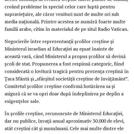
creând probleme în special celor care luptă pentru
supraviețuire, ale căror venituri sunt de multe ori sub
media națională. Printre acestea se numără foarte multe
familii arabe, citim în materialul de pe situl Radio Vatican.
Negocierile între reprezentanții școlilor creștine și
Ministerul israelian al Educației au eșuat înainte de
această vară, când Ministerul a propus școlilor să devină
școli de stat. Propunerea a fost respinsă categoric, fiind
considerată o lovitură tragică pentru prezența creștină în
Țara Sfântă și „sfârșitul societății creștine de învățământ”.
Comitetul școlilor creștine confirmă hotărârea sa și
asigură că se va opri doar după îndeplinirea pe deplin a
exigențelor sale.
În școlile creștine, recunoscute de Ministerul Educației,
dar nu publice, învață anual aproximativ 30.000 de elevi,
atât creștini cât și musulmani. Cele mai multe dintre ele