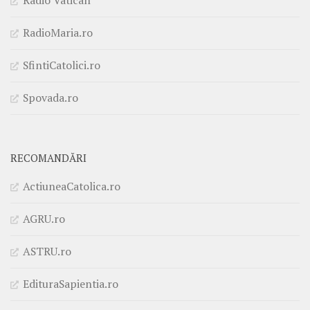
Radio Vatican
RadioMaria.ro
SfintiCatolici.ro
Spovada.ro
RECOMANDĂRI
ActiuneaCatolica.ro
AGRU.ro
ASTRU.ro
EdituraSapientia.ro