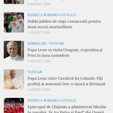
6 AUGUST 2026
BISERICA ROMANO-CATOLICĂ
Dublu jubileu de viață consacrată pentru
două surori morinelliane
5 AUGUST 2026
SEMNALĂRI
/
VATICAN
Papa Leon va vizita Uruguay, Argentina și
Peru în luna noiembrie
5 AUGUST 2026
VATICAN
Papa Leon către Cavalerii lui Columb: Fiți
profeți ai armoniei într-o epocă a diviziunii
5 AUGUST 2026
BISERICA ROMANO-CATOLICĂ
Episcopul de Chișinău a administrat Mirului
în parohia „Ss Ap Petru și Paul” din Onești