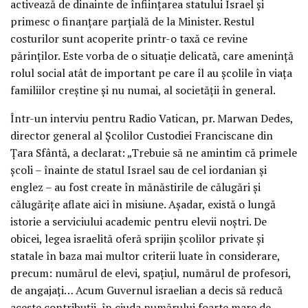
activează de dinainte de înființarea statului Israel și
primesc o finanțare parțială de la Minister. Restul
costurilor sunt acoperite printr-o taxă ce revine
părinților. Este vorba de o situație delicată, care amenință
rolul social atât de important pe care îl au școlile în viața
familiilor creștine și nu numai, al societății în general.
Într-un interviu pentru Radio Vatican, pr. Marwan Dedes,
director general al Școlilor Custodiei Franciscane din
Țara Sfântă, a declarat: „Trebuie să ne amintim că primele
școli – înainte de statul Israel sau de cel iordanian și
englez – au fost create în mănăstirile de călugări și
călugărițe aflate aici în misiune. Așadar, există o lungă
istorie a serviciului academic pentru elevii noștri. De
obicei, legea israelită oferă sprijin școlilor private și
statale în baza mai multor criterii luate în considerare,
precum: numărul de elevi, spațiul, numărul de profesori,
de angajați… Acum Guvernul israelian a decis să reducă
aceste contribuții, în ciuda numărului foarte mare de