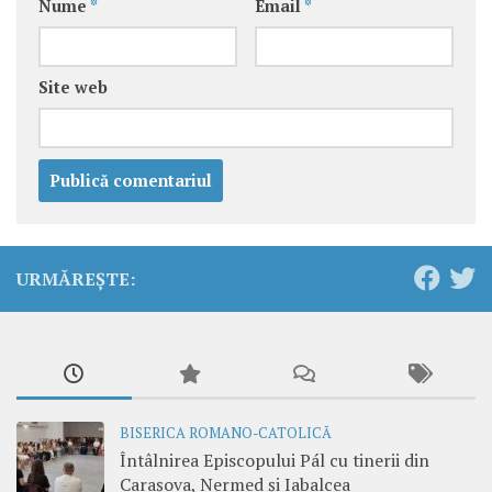
Nume
*
Email
*
Site web
URMĂREȘTE:
BISERICA ROMANO-CATOLICĂ
Întâlnirea Episcopului Pál cu tinerii din
Carașova, Nermed și Iabalcea