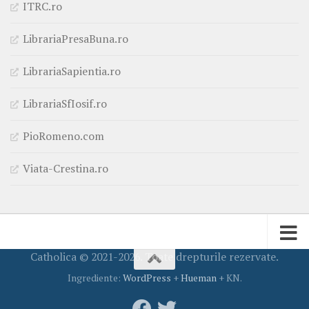
ITRC.ro
LibrariaPresaBuna.ro
LibrariaSapientia.ro
LibrariaSfIosif.ro
PioRomeno.com
Viata-Crestina.ro
Catholica © 2021-2026. Toate drepturile rezervate.
Ingrediente:
WordPress
+
Hueman
+ KN.