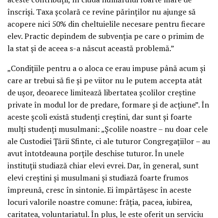
înscriși. Taxa școlară ce revine părinților nu ajunge să
acopere nici 50% din cheltuielile necesare pentru fiecare
elev. Practic depindem de subvenția pe care o primim de
la stat și de aceea s-a născut această problemă.”
„Condițiile pentru a o aloca ce erau impuse până acum și
care ar trebui să fie și pe viitor nu le putem accepta atât
de ușor, deoarece limitează libertatea școlilor creștine
private în modul lor de predare, formare și de acțiune”. În
aceste școli există studenți creștini, dar sunt și foarte
mulți studenți musulmani: „Școlile noastre – nu doar cele
ale Custodiei Țării Sfinte, ci ale tuturor Congregațiilor – au
avut întotdeauna porțile deschise tuturor. În unele
instituții studiază chiar elevi evrei. Dar, în general, sunt
elevi creștini și musulmani și studiază foarte frumos
împreună, cresc în sintonie. Ei împărtășesc în aceste
locuri valorile noastre comune: frăția, pacea, iubirea,
caritatea, voluntariatul. În plus, le este oferit un serviciu