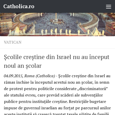
Catholica.ro
Skip to content
VATICAN
Școlile creștine din Israel nu au început
noul an școlar
04.09.2015, Roma (Catholica)
- Școlile creștine din Israel au
rămas închise la începutul acestui nou an școlar, în semn
de protest pentru politicile considerate „discriminatorii”
ale statului evreu, care prevăd scăderi ale subvențiilor
publice pentru instituțiile creștine. Restricțiile bugetare
impuse de guvernul israelian au forțat pe parcursul anilor
aceste instituții să crească treptat taxele plătite de familii,