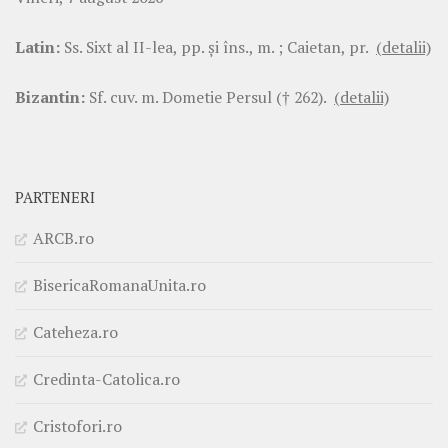
Latin:
Ss. Sixt al II-lea, pp. şi îns., m. ; Caietan, pr.
(detalii)
Bizantin:
Sf. cuv. m. Dometie Persul († 262).
(detalii)
PARTENERI
ARCB.ro
BisericaRomanaUnita.ro
Cateheza.ro
Credinta-Catolica.ro
Cristofori.ro