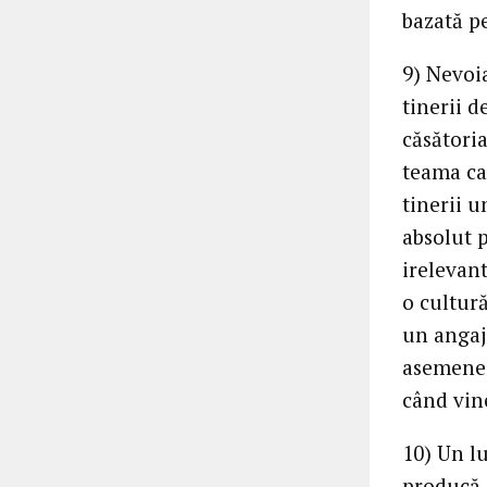
bazată pe
9) Nevoi
tinerii d
căsători
teama ca
tinerii 
absolut 
irelevan
o cultură
un angaj
asemenea 
când vin
10) Un lu
producă o