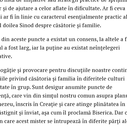
r și de ajutare a celor aflate în dificultate. Ar fi ceva
i ar fi în linie cu caracterul esențialmente practic a
l doilea Sinod despre căsătorie și familie.
din aceste puncte a existat un consens, la altele a f
 a fost larg, iar la puține au existat neînțelegeri
tive.
ogăție și provocare pentru discuțiile noastre conti
țiile privind căsătoria și familia în diferitele culturi
tate în grup. Sunt desigur anumite puncte de
nță, care vin din simțul nostru comun asupra plan
zeu, înscris în Creație și care atinge plinătatea în
ăstignit și înviat, așa cum îl proclamă Biserica. Dar 
în care acest mister se întrupează în diferite părți al