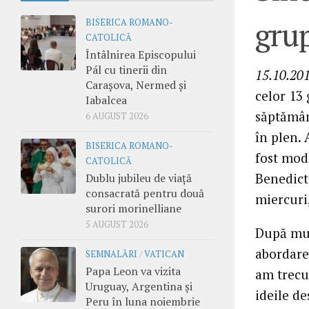
gru
BISERICA ROMANO-
CATOLICĂ
Întâlnirea Episcopului
Pál cu tinerii din
15.10.201
Carașova, Nermed și
celor 13 
Iabalcea
săptămâna
6 AUGUST 2026
în plen. 
BISERICA ROMANO-
fost mod
CATOLICĂ
Benedict
Dublu jubileu de viață
consacrată pentru două
miercuri
surori morinelliane
5 AUGUST 2026
După mun
abordare
SEMNALĂRI
/
VATICAN
Papa Leon va vizita
am trecu
Uruguay, Argentina și
ideile de
Peru în luna noiembrie