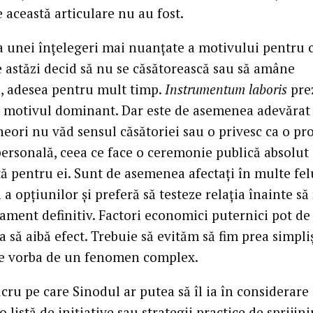
 această articulare nu au fost.
a unei înțelegeri mai nuanțate a motivului pentru 
e astăzi decid să nu se căsătorească sau să amâne
a, adesea pentru mult timp.
Instrumentum laboris
pre
 motivul dominant. Dar este de asemenea adevărat
uneori nu văd sensul căsătoriei sau o privesc ca o p
personală, ceea ce face o ceremonie publică absolut
tă pentru ei. Sunt de asemenea afectați în multe fel
 a opțiunilor și preferă să testeze relația înainte să
ament definitiv. Factori economici puternici pot de
să aibă efect. Trebuie să evităm să fim prea simpliș
e vorba de un fenomen complex.
cru pe care Sinodul ar putea să îl ia în considerare 
 listă de inițiative sau strategii practice de sprijini