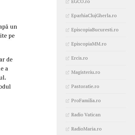
EGCO.ro
EparhiaClujGherla.ro
eapă un
EpiscopiaBucuresti.ro
ite pe
EpiscopiaMM.ro
Ercis.ro
ar de
de a
Magisteriu.ro
ul.
nodul
Pastoratie.ro
ProFamilia.ro
Radio Vatican
RadioMaria.ro