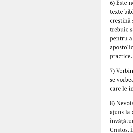
6) Este n
texte bib
creștină 
trebuie s
pentru a 
apostoli
practice.
7) Vorbin
se vorbea
care le i
8) Nevoi
ajuns la 
învățătur
Cristos. 