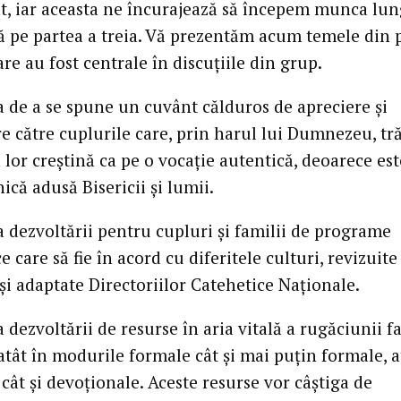
t, iar aceasta ne încurajează să începem munca lun
 pe partea a treia. Vă prezentăm acum temele din 
re au fost centrale în discuțiile din grup.
a de a se spune un cuvânt călduros de apreciere și
e către cuplurile care, prin harul lui Dumnezeu, tr
 lor creștină ca pe o vocație autentică, deoarece est
nică adusă Bisericii și lumii.
a dezvoltării pentru cupluri și familii de programe
e care să fie în acord cu diferitele culturi, revizuite
și adaptate Directoriilor Catehetice Naționale.
 dezvoltării de resurse în aria vitală a rugăciunii fa
atât în modurile formale cât și mai puțin formale, a
 cât și devoționale. Aceste resurse vor câștiga de