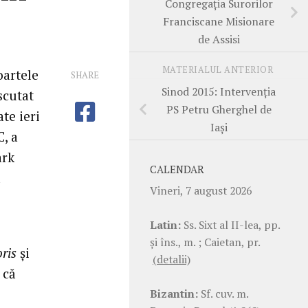
Congregația Surorilor
Franciscane Misionare
de Assisi
MATERIALUL ANTERIOR
oartele
SHARE
Sinod 2015: Intervenția
scutat
PS Petru Gherghel de
te ieri
Iași
C, a
ark
CALENDAR
ă
Vineri, 7 august 2026
Latin:
Ss. Sixt al II-lea, pp.
şi îns., m. ; Caietan, pr.
ris
și
(detalii)
 că
Bizantin:
Sf. cuv. m.