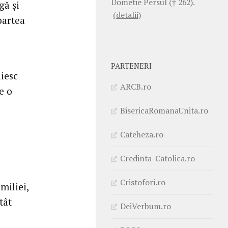
Dometie Persul († 262).
gă și
(detalii)
partea
PARTENERI
ăiesc
ARCB.ro
e o
BisericaRomanaUnita.ro
Cateheza.ro
Credinta-Catolica.ro
Cristofori.ro
miliei,
tât
DeiVerbum.ro