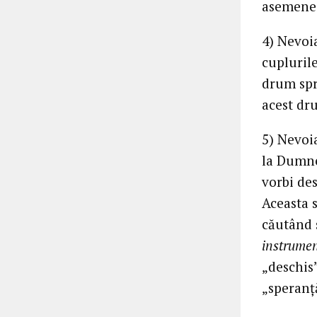
asemenea 
4) Nevoia
cuplurile
drum spre
acest dr
5) Nevoia
la Dumne
vorbi des
Aceasta 
căutând 
instrumen
„deschis”
„speranț