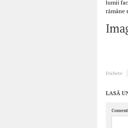
lumii fac
rămâne s
Imag
Etichete:
LASĂ U
Coment