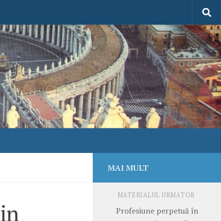
MAI MULT
MATERIALUL URMĂTOR
din
Profesiune perpetuă în