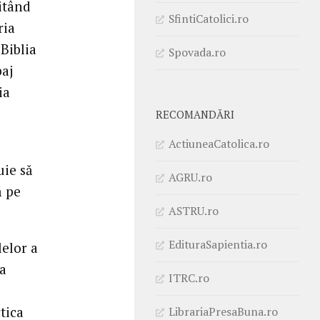
itând
SfintiCatolici.ro
ria
 Biblia
Spovada.ro
baj
ia
RECOMANDĂRI
ActiuneaCatolica.ro
uie să
AGRU.ro
ă pe
ASTRU.ro
EdituraSapientia.ro
lelor a
 a
ITRC.ro
ctica
LibrariaPresaBuna.ro