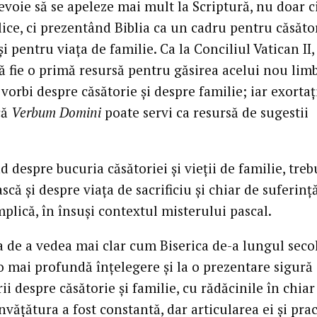
evoie să se apeleze mai mult la Scriptură, nu doar c
lice, ci prezentând Biblia ca un cadru pentru căsăto
și pentru viața de familie. Ca la Conciliul Vatican II,
ă fie o primă resursă pentru găsirea acelui nou lim
vorbi despre căsătorie și despre familie; iar exortaț
că
Verbum Domini
poate servi ca resursă de sugestii
d despre bucuria căsătoriei și vieții de familie, treb
scă și despre viața de sacrificiu și chiar de suferinț
mplică, în însuși contextul misterului pascal.
a de a vedea mai clar cum Biserica de-a lungul seco
o mai profundă înțelegere și la o prezentare sigură
ii despre căsătorie și familie, cu rădăcinile în chiar
Învățătura a fost constantă, dar articularea ei și pra