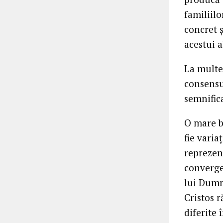
familiilo
concret ș
acestui a
La multe 
consensul
semnifica
O mare b
fie varia
reprezen
converge
lui Dumne
Cristos r
diferite 