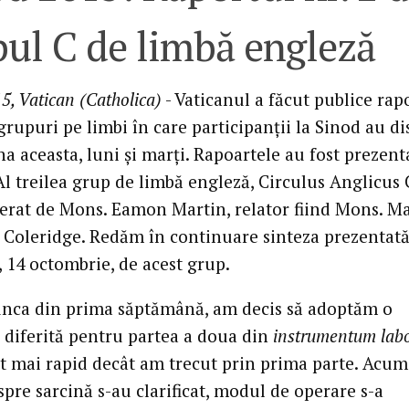
pul C de limbă engleză
5, Vatican (Catholica)
- Vaticanul a făcut publice rap
grupuri pe limbi în care participanții la Sinod au di
 aceasta, luni și marți. Rapoartele au fost prezenta
Al treilea grup de limbă engleză, Circulus Anglicus 
erat de Mons. Eamon Martin, relator fiind Mons. M
 Coleridge. Redăm în continuare sinteza prezentat
, 14 octombrie, de acest grup.
ca din prima săptămână, am decis să adoptăm o
 diferită pentru partea a doua din
instrumentum labo
t mai rapid decât am trecut prin prima parte. Acum
spre sarcină s-au clarificat, modul de operare s-a