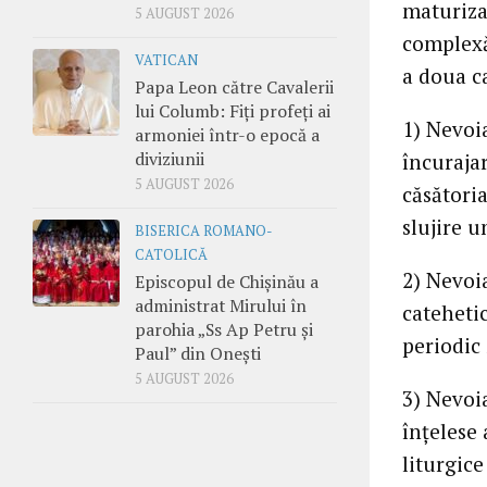
maturiza
5 AUGUST 2026
complexă
VATICAN
a doua ca
Papa Leon către Cavalerii
lui Columb: Fiți profeți ai
1) Nevoi
armoniei într-o epocă a
diviziunii
încurajar
5 AUGUST 2026
căsătoria
slujire u
BISERICA ROMANO-
CATOLICĂ
2) Nevoi
Episcopul de Chișinău a
administrat Mirului în
catehetic
parohia „Ss Ap Petru și
periodic 
Paul” din Onești
5 AUGUST 2026
3) Nevoia
înțelese 
liturgice