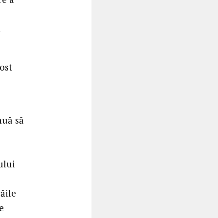
l
ost
nuă să
ului
căile
e