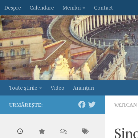
Despre
Calendare
Membri
Contact
Skip to content
Toate ştirile
Video
Anunţuri
VATICAN
URMĂREȘTE:
Sino