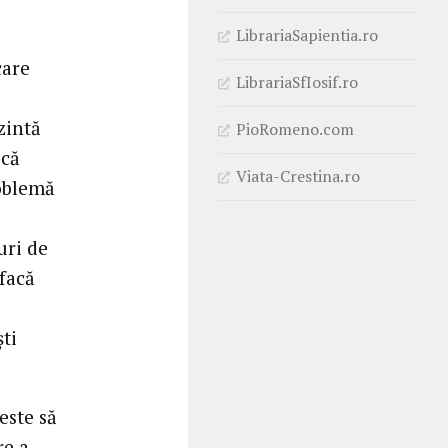
LibrariaSapientia.ro
care
LibrariaSfIosif.ro
zintă
PioRomeno.com
 că
Viata-Crestina.ro
roblemă
uri de
 facă
ti
este să
re a