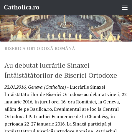
Catholica.ro
Skip to content
BISERICA ORTODOXĂ ROMÂNĂ
Au debutat lucrările Sinaxei
Întâistătătorilor de Biserici Ortodoxe
22.01.2016, Geneva (Catholica)
- Lucrările Sinaxei
Întâistătătorilor de Biserici Ortodoxe au debutat vineri, 22
ianuarie 2016, în jurul orei 16, ora României, la Geneva,
aflăm de pe Basilica.ro. Evenimentul are loc la Centrul
Ortodox al Patriarhiei Ecumenice de la Chambésy, în
perioada 22-27 ianuarie 2016. La Sinaxă participă și
Întâistătătorul Bisericii Ortodoxe Române, Patriarhul