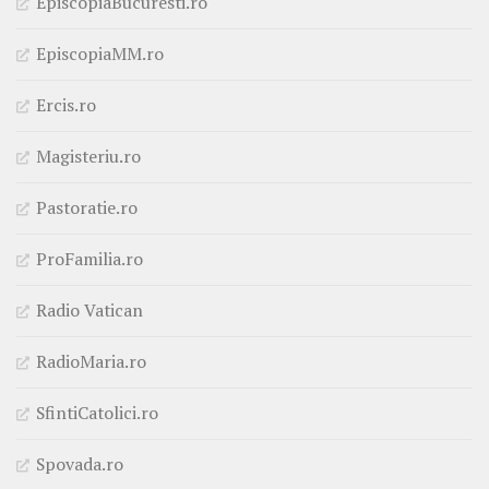
EpiscopiaBucuresti.ro
EpiscopiaMM.ro
Ercis.ro
Magisteriu.ro
Pastoratie.ro
ProFamilia.ro
Radio Vatican
RadioMaria.ro
SfintiCatolici.ro
Spovada.ro