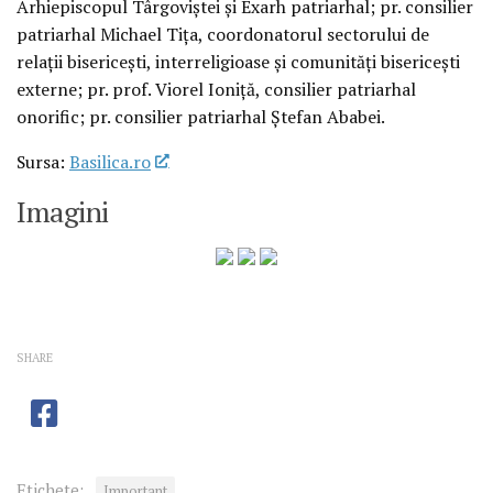
Arhiepiscopul Târgoviștei și Exarh patriarhal; pr. consilier
patriarhal Michael Tița, coordonatorul sectorului de
relații bisericești, interreligioase și comunități bisericești
externe; pr. prof. Viorel Ioniță, consilier patriarhal
onorific; pr. consilier patriarhal Ștefan Ababei.
Sursa:
Basilica.ro
Imagini
SHARE
Etichete:
Important