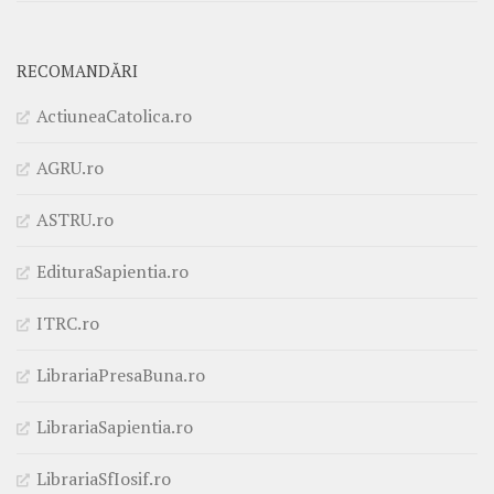
RECOMANDĂRI
ActiuneaCatolica.ro
AGRU.ro
ASTRU.ro
EdituraSapientia.ro
ITRC.ro
LibrariaPresaBuna.ro
LibrariaSapientia.ro
LibrariaSfIosif.ro