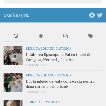
URMĂREȘTE:
BISERICA ROMANO-CATOLICĂ
Întâlnirea Episcopului Pál cu tinerii din
Carașova, Nermed și Iabalcea
6 AUGUST 2026
BISERICA ROMANO-CATOLICĂ
Dublu jubileu de viață consacrată pentru
două surori morinelliane
5 AUGUST 2026
SEMNALĂRI
/
VATICAN