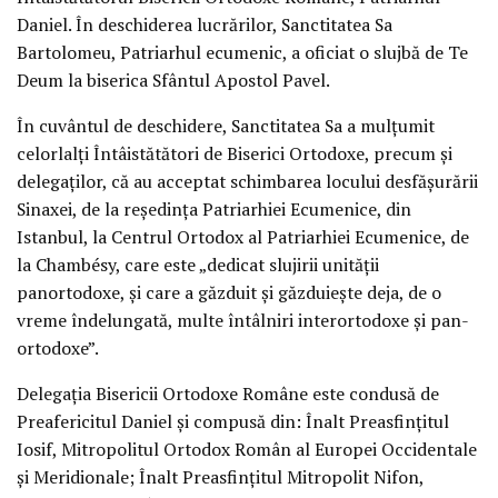
Daniel. În deschiderea lucrărilor, Sanctitatea Sa
Bartolomeu, Patriarhul ecumenic, a oficiat o slujbă de Te
Deum la biserica Sfântul Apostol Pavel.
În cuvântul de deschidere, Sanctitatea Sa a mulțumit
celorlalți Întâistătători de Biserici Ortodoxe, precum și
delegaților, că au acceptat schimbarea locului desfășurării
Sinaxei, de la reședința Patriarhiei Ecumenice, din
Istanbul, la Centrul Ortodox al Patriarhiei Ecumenice, de
la Chambésy, care este „dedicat slujirii unității
panortodoxe, și care a găzduit și găzduiește deja, de o
vreme îndelungată, multe întâlniri interortodoxe și pan-
ortodoxe”.
Delegația Bisericii Ortodoxe Române este condusă de
Preafericitul Daniel și compusă din: Înalt Preasfințitul
Iosif, Mitropolitul Ortodox Român al Europei Occidentale
și Meridionale; Înalt Preasfințitul Mitropolit Nifon,