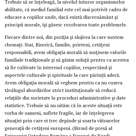
Trebuie să se înțeleagă, la nivelul tuturor organismelor
abilitate, că mediul familial este cel mai potrivit cadru de
educare a copiilor unde, dacă există discernământ și
principii morale, își găsesc rezolvarea toate problemele.
Fiecare dintre noi, din poziția și slujirea la care suntem
chemați: Stat, Biserică, familie, prieteni, cetățeni
responsabili, avem obligația morală să susținem valorile
familiale tradiționale și să găsim soluții pentru ca acestea
să fie cultivate în interesul copiilor, respectând și
aspectele culturale și spirituale la care părinții aderă.
Avem obligația morală să veghem pentru ca nu cumva
tăvălugul abordărilor strict instituționale să reducă
relațiile din societate la proceduri administrative și date
statistice. Trebuie să nu uităm că în aceste situații este
vorba de oameni, suflete fragile, iar de înțelegerea
situației prin care ei trec depinde și soarta viitoarelor
generații de cetățeni europeni. (Biroul de presă al
Episcopiei Ortodoxe Române a Europei de Nord)