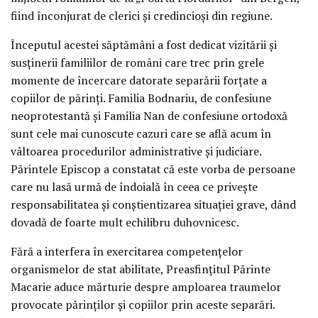
fiind înconjurat de clerici și credincioși din regiune.
Începutul acestei săptămâni a fost dedicat vizitării și
susținerii familiilor de români care trec prin grele
momente de încercare datorate separării forțate a
copiilor de părinți. Familia Bodnariu, de confesiune
neoprotestantă și Familia Nan de confesiune ortodoxă
sunt cele mai cunoscute cazuri care se află acum în
vâltoarea procedurilor administrative și judiciare.
Părintele Episcop a constatat că este vorba de persoane
care nu lasă urmă de îndoială în ceea ce privește
responsabilitatea și conștientizarea situației grave, dând
dovadă de foarte mult echilibru duhovnicesc.
Fără a interfera în exercitarea competențelor
organismelor de stat abilitate, Preasfințitul Părinte
Macarie aduce mărturie despre amploarea traumelor
provocate părinților și copiilor prin aceste separări.