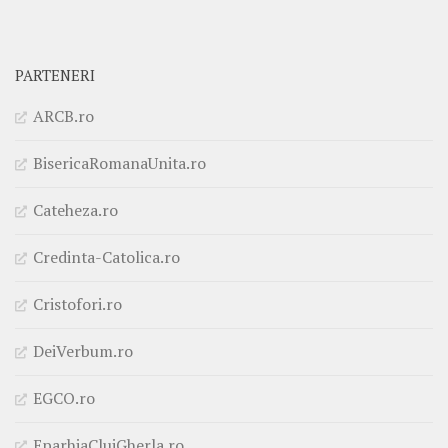
PARTENERI
ARCB.ro
BisericaRomanaUnita.ro
Cateheza.ro
Credinta-Catolica.ro
Cristofori.ro
DeiVerbum.ro
EGCO.ro
EparhiaClujGherla.ro