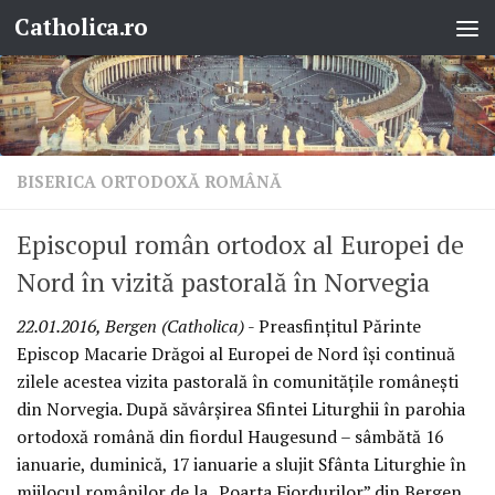
Catholica.ro
Skip to content
BISERICA ORTODOXĂ ROMÂNĂ
Episcopul român ortodox al Europei de
Nord în vizită pastorală în Norvegia
22.01.2016, Bergen (Catholica)
- Preasfințitul Părinte
Episcop Macarie Drăgoi al Europei de Nord își continuă
zilele acestea vizita pastorală în comunitățile românești
din Norvegia. După săvârșirea Sfintei Liturghii în parohia
ortodoxă română din fiordul Haugesund – sâmbătă 16
ianuarie, duminică, 17 ianuarie a slujit Sfânta Liturghie în
mijlocul românilor de la „Poarta Fiordurilor” din Bergen,