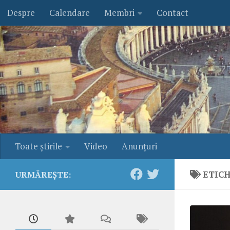
Despre
Calendare
Membri
Contact
Skip to content
Toate ştirile
Video
Anunţuri
ETIC
URMĂREȘTE: