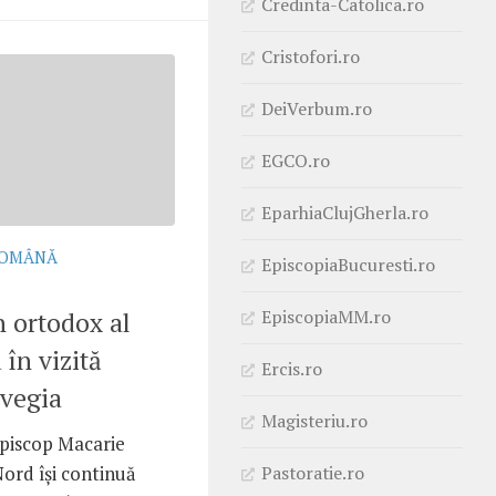
Credinta-Catolica.ro
Cristofori.ro
DeiVerbum.ro
EGCO.ro
EparhiaClujGherla.ro
ROMÂNĂ
EpiscopiaBucuresti.ro
EpiscopiaMM.ro
 ortodox al
în vizită
Ercis.ro
rvegia
Magisteriu.ro
Episcop Macarie
Nord își continuă
Pastoratie.ro