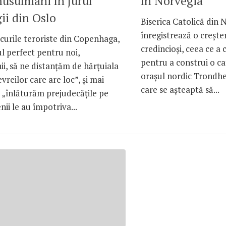
musulmani în jurul
în Norvegia
ii din Oslo
Biserica Catolică din 
înregistrează o creşt
curile teroriste din Copenhaga,
credincioşi, ceea ce a
l perfect pentru noi,
pentru a construi o c
i, să ne distanţăm de hărţuiala
oraşul nordic Trondhe
evreilor care are loc”, şi mai
care se aşteaptă să...
 „înlăturăm prejudecăţile pe
ii le au împotriva...