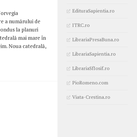
EdituraSapientia.ro
Norvegia
ere a numărului de
ITRC.ro
 condus la planuri
atedrală mai mare în
LibrariaPresaBuna.ro
im. Noua catedrală,
LibrariaSapientia.ro
LibrariaSfIosif.ro
PioRomeno.com
Viata-Crestina.ro