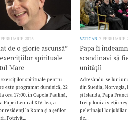
 FEBRUARIE 2026
VATICAN
3 FEBRUARIE 
at de o glorie ascunsă”
Papa îi îndeamnă
exercițiilor spirituale
scandinavi să fi
tul Mare
unității
Exercițiilor spirituale pentru
Adresându-se luni unu
re este programat duminică, 22
din Suedia, Norvegia,
 la ora 17:00, în Capela Paulină,
și Islanda, Papa Franc
a Papei Leon al XIV-lea, a
trei piloni ai vieții cre
or rezidenți la Roma și a șefilor
pelerinajul lor jubilia
ii. Potrivit...
de...