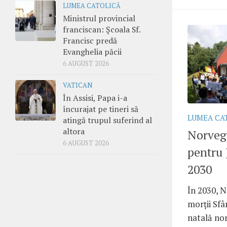
LUMEA CATOLICĂ
Ministrul provincial
franciscan: Școala Sf.
Francisc predă
Evanghelia păcii
6 AUGUST 2026
VATICAN
În Assisi, Papa i-a
încurajat pe tineri să
LUMEA CA
atingă trupul suferind al
altora
Norvegi
6 AUGUST 2026
pentru 
2030
În 2030, N
morții Sfâ
natală nor