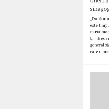
tineri 
sinagog
„După ata
este timpu
musulmani
la adresa 
general să
care oamen