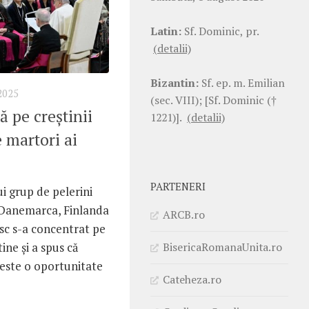
Latin:
Sf. Dominic, pr.
(detalii)
Bizantin:
Sf. ep. m. Emilian
2025
(sec. VIII); [Sf. Dominic (†
 pe creștinii
1221)].
(detalii)
e martori ai
PARTENERI
i grup de pelerini
 Danemarca, Finlanda
ARCB.ro
isc s-a concentrat pe
BisericaRomanaUnita.ro
știne și a spus că
r este o oportunitate
Cateheza.ro