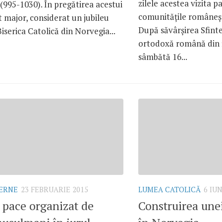
zilele acestea vizita p
(995-1030). În pregătirea acestui
comunitățile româneșt
 major, considerat un jubileu
După săvârșirea Sfinte
Biserica Catolică din Norvegia...
ortodoxă română din 
sâmbătă 16...
TERNE
23 FEBRUARIE 2015
LUMEA CATOLICĂ
6 IUN
 pace organizat de
Construirea unei