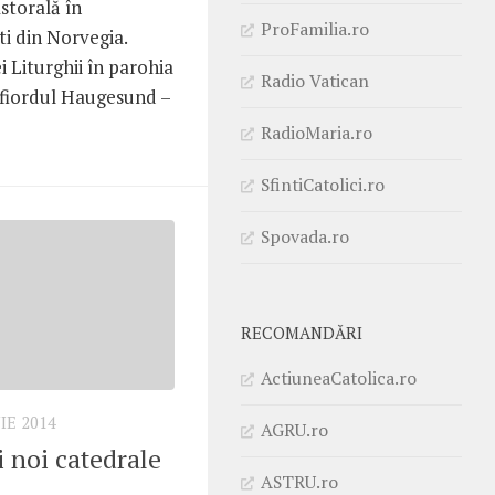
astorală în
ProFamilia.ro
i din Norvegia.
i Liturghii în parohia
Radio Vatican
fiordul Haugesund –
RadioMaria.ro
SfintiCatolici.ro
Spovada.ro
RECOMANDĂRI
ActiuneaCatolica.ro
IE 2014
AGRU.ro
 noi catedrale
ASTRU.ro