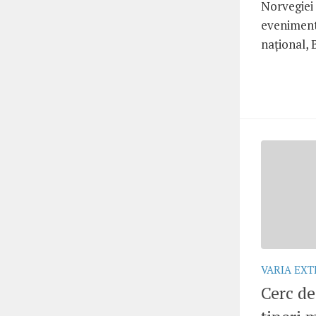
Norvegiei 
eveniment
național, 
VARIA EX
Cerc de