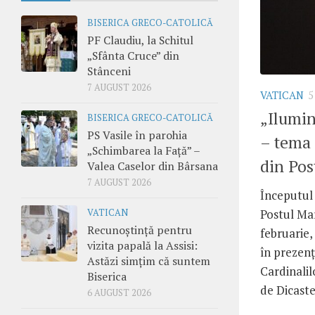
BISERICA GRECO-CATOLICĂ
PF Claudiu, la Schitul
„Sfânta Cruce” din
Stânceni
7 AUGUST 2026
VATICAN
5
„Ilumin
BISERICA GRECO-CATOLICĂ
PS Vasile în parohia
– tema 
„Schimbarea la Față” –
din Pos
Valea Caselor din Bârsana
7 AUGUST 2026
Începutul 
Postul Ma
VATICAN
Recunoștință pentru
februarie,
vizita papală la Assisi:
în prezenț
Astăzi simțim că suntem
Cardinalil
Biserica
de Dicaster
6 AUGUST 2026