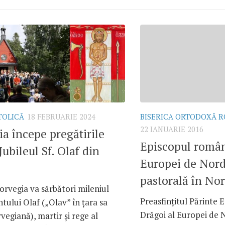
TOLICĂ
18 FEBRUARIE 2024
BISERICA ORTODOXĂ 
22 IANUARIE 2016
a începe pregătirile
Episcopul român
Jubileul Sf. Olaf din
Europei de Nord 
pastorală în No
orvegia va sărbători mileniul
Preasfințitul Părinte 
ntului Olaf („Olav” în țara sa
Drăgoi al Europei de 
vegiană), martir și rege al