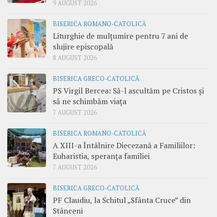
9 AUGUST 2026
BISERICA ROMANO-CATOLICĂ
Liturghie de mulțumire pentru 7 ani de
slujire episcopală
8 AUGUST 2026
BISERICA GRECO-CATOLICĂ
PS Virgil Bercea: Să-l ascultăm pe Cristos și
să ne schimbăm viața
7 AUGUST 2026
BISERICA ROMANO-CATOLICĂ
A XIII-a Întâlnire Diecezană a Familiilor:
Euharistia, speranța familiei
7 AUGUST 2026
BISERICA GRECO-CATOLICĂ
PF Claudiu, la Schitul „Sfânta Cruce” din
Stânceni