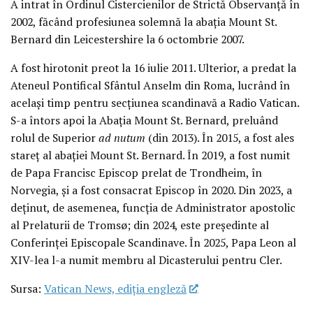
A intrat în Ordinul Cistercienilor de Strictă Observanță în
2002, făcând profesiunea solemnă la abația Mount St.
Bernard din Leicestershire la 6 octombrie 2007.
A fost hirotonit preot la 16 iulie 2011. Ulterior, a predat la
Ateneul Pontifical Sfântul Anselm din Roma, lucrând în
același timp pentru secțiunea scandinavă a Radio Vatican.
S-a întors apoi la Abația Mount St. Bernard, preluând
rolul de Superior
ad nutum
(din 2013). În 2015, a fost ales
stareț al abației Mount St. Bernard. În 2019, a fost numit
de Papa Francisc Episcop prelat de Trondheim, în
Norvegia, și a fost consacrat Episcop în 2020. Din 2023, a
deținut, de asemenea, funcția de Administrator apostolic
al Prelaturii de Tromsø; din 2024, este președinte al
Conferinței Episcopale Scandinave. În 2025, Papa Leon al
XIV-lea l-a numit membru al Dicasterului pentru Cler.
Sursa:
Vatican News, ediția engleză