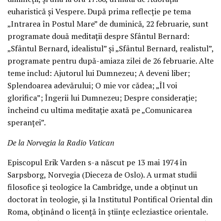
euharistică și Vespere. După prima reflecție pe tema
„Intrarea în Postul Mare” de duminică, 22 februarie, sunt
programate două meditații despre Sfântul Bernard:
„Sfântul Bernard, idealistul” și „Sfântul Bernard, realistul”,
programate pentru după-amiaza zilei de 26 februarie. Alte
teme includ: Ajutorul lui Dumnezeu; A deveni liber;
Splendoarea adevărului; O mie vor cădea; „Îl voi
glorifica”; Îngerii lui Dumnezeu; Despre considerație;
încheind cu ultima meditație axată pe „Comunicarea
speranței”.
De la Norvegia la Radio Vatican
Episcopul Erik Varden s-a născut pe 13 mai 1974 în
Sarpsborg, Norvegia (Dieceza de Oslo). A urmat studii
filosofice și teologice la Cambridge, unde a obținut un
doctorat în teologie, și la Institutul Pontifical Oriental din
Roma, obținând o licență în științe ecleziastice orientale.