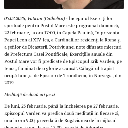
05.02.2026, Vatican (Catholica)
- Începutul Exercițiilor
spirituale pentru Postul Mare este programat duminică,
22 februarie, la ora 17:00, în Capela Paulină, în prezența
Papei Leon al XIV-lea, a Cardinalilor rezidenți la Roma și
a șefilor de Dicasterii. Potrivit unei note difuzate miercuri
de Prefectura Casei Pontificale, Exercițiile anuale din
Postul Mare vor fi predicate de Episcopul Erik Varden, pe
tema „Iluminat de o glorie ascunsă”. Călugărul trapist
ocupă funcția de Episcop de Trondheim, în Norvegia, din
2019.
Meditații de două ori pe zi
De luni, 23 februarie, până la încheierea pe 27 februarie,
Episcopul Varden va predica două meditații în fiecare zi,
una la ora 9:00, precedată de Rugăciunea de la mijlocul
dimineții, și una la ora 17:00, urmată de Adorația