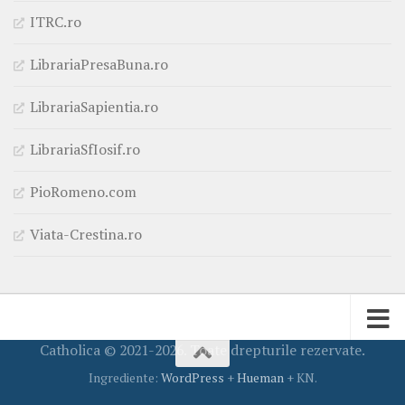
ITRC.ro
LibrariaPresaBuna.ro
LibrariaSapientia.ro
LibrariaSfIosif.ro
PioRomeno.com
Viata-Crestina.ro
Catholica © 2021-2026. Toate drepturile rezervate.
Ingrediente:
WordPress
+
Hueman
+ KN.