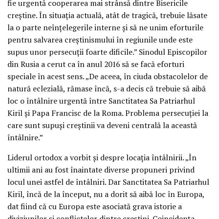
fie urgentă cooperarea mai strânsă dintre Bisericile
creștine. În situația actuală, atât de tragică, trebuie lăsate
la o parte neînțelegerile interne și să ne unim eforturile
pentru salvarea creștinismului în regiunile unde este
supus unor persecuții foarte dificile.” Sinodul Episcopilor
din Rusia a cerut ca în anul 2016 să se facă eforturi
speciale în acest sens. „De aceea, în ciuda obstacolelor de
natură eclezială, rămase încă, s-a decis că trebuie să aibă
loc o întâlnire urgentă între Sanctitatea Sa Patriarhul
Kiril și Papa Francisc de la Roma. Problema persecuției la
care sunt supuși creștinii va deveni centrală la această
întâlnire.”
Liderul ortodox a vorbit și despre locația întâlnirii. „În
ultimii ani au fost înaintate diverse propuneri privind
locul unei astfel de întâlniri. Dar Sanctitatea Sa Patriarhul
Kiril, încă de la început, nu a dorit să aibă loc în Europa,
dat fiind că cu Europa este asociată grava istorie a
diviziunilor și conflictelor dintre creștini. Coincidența