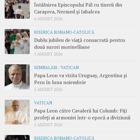
Întâlnirea Episcopului Pál cu tinerii din
Carașova, Nermed și Iabalcea
6 AUGUST 2026
BISERICA ROMANO-CATOLICĂ
Dublu jubileu de viață consacrată pentru
două surori morinelliane
5 AUGUST 2026
SEMNALĂRI
/
VATICAN
Papa Leon va vizita Uruguay, Argentina și
Peru în luna noiembrie
5 AUGUST 2026
VATICAN
Papa Leon către Cavalerii lui Columb: Fiți
profeți ai armoniei într-o epocă a diviziunii
5 AUGUST 2026
BISERICA ROMANO-CATOLICĂ