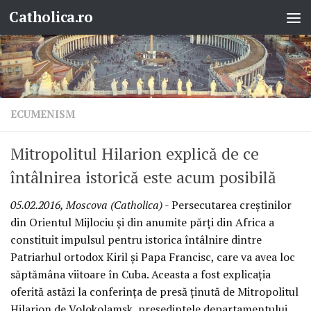
Catholica.ro
Skip to content
ECUMENISM
Mitropolitul Hilarion explică de ce
întâlnirea istorică este acum posibilă
05.02.2016, Moscova (Catholica)
- Persecutarea creștinilor
din Orientul Mijlociu și din anumite părți din Africa a
constituit impulsul pentru istorica întâlnire dintre
Patriarhul ortodox Kiril și Papa Francisc, care va avea loc
săptămâna viitoare în Cuba. Aceasta a fost explicația
oferită astăzi la conferința de presă ținută de Mitropolitul
Hilarion de Volokolamsk, președintele departamentului