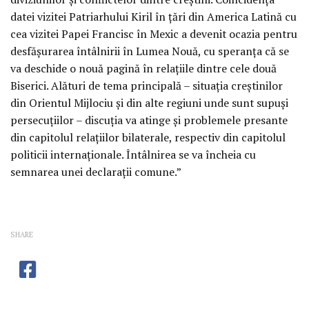
datei vizitei Patriarhului Kiril în țări din America Latină cu
cea vizitei Papei Francisc în Mexic a devenit ocazia pentru
desfășurarea întâlnirii în Lumea Nouă, cu speranța că se
va deschide o nouă pagină în relațiile dintre cele două
Biserici. Alături de tema principală – situația creștinilor
din Orientul Mijlociu și din alte regiuni unde sunt supuși
persecuțiilor – discuția va atinge și problemele presante
din capitolul relațiilor bilaterale, respectiv din capitolul
politicii internaționale. Întâlnirea se va încheia cu
semnarea unei declarații comune.”
SHARE