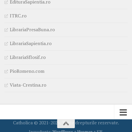
EdituraSapientia.ro
ITRC.ro
LibrariaPresaBuna.ro
LibrariaSapientia.ro
LibrariaSfIosif.ro
PioRomeno.com
Viata-Crestina.ro
Catholica © 2021-2026. Toate drepturile rezervate.
Ingrediente:
WordPress
+
Hueman
+ KN.