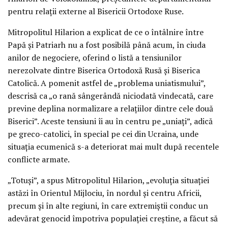
pentru relații externe al Bisericii Ortodoxe Ruse.
Mitropolitul Hilarion a explicat de ce o întâlnire între
Papă și Patriarh nu a fost posibilă până acum, în ciuda
anilor de negociere, oferind o listă a tensiunilor
nerezolvate dintre Biserica Ortodoxă Rusă și Biserica
Catolică. A pomenit astfel de „problema uniatismului”,
descrisă ca „o rană sângerândă niciodată vindecată, care
previne deplina normalizare a relațiilor dintre cele două
Biserici”. Aceste tensiuni îi au în centru pe „uniați”, adică
pe greco-catolici, în special pe cei din Ucraina, unde
situația ecumenică s-a deteriorat mai mult după recentele
conflicte armate.
„Totuși”, a spus Mitropolitul Hilarion, „evoluția situației
astăzi în Orientul Mijlociu, în nordul și centru Africii,
precum și în alte regiuni, în care extremiștii conduc un
adevărat genocid împotriva populației creștine, a făcut să