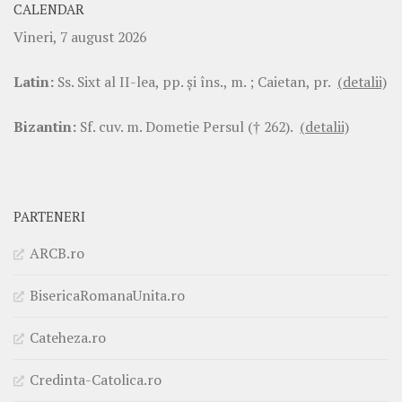
CALENDAR
Vineri, 7 august 2026
Latin:
Ss. Sixt al II-lea, pp. şi îns., m. ; Caietan, pr.
(detalii)
Bizantin:
Sf. cuv. m. Dometie Persul († 262).
(detalii)
PARTENERI
ARCB.ro
BisericaRomanaUnita.ro
Cateheza.ro
Credinta-Catolica.ro