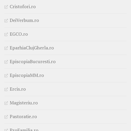
Cristofori.ro
DeiVerbum.ro
EGCO.ro
EparhiaClujGherla.ro
EpiscopiaBucuresti.ro
EpiscopiaMM.ro
Ercis.ro
Magisteriu.ro
Pastoratie.ro
ProFamilia.ro