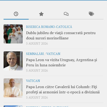
BISERICA ROMANO-CATOLICĂ
Dublu jubileu de viață consacrată pentru
două surori morinelliane
5 AUGUST 2026
SEMNALĂRI
/
VATICAN
Papa Leon va vizita Uruguay, Argentina și
Peru în luna noiembrie
5 AUGUST 2026
VATICAN
Papa Leon către Cavalerii lui Columb: Fiți
profeți ai armoniei într-o epocă a diviziunii
5 AUGUST 2026