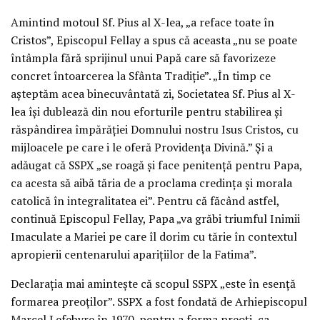
Amintind motoul Sf. Pius al X-lea, „a reface toate în
Cristos”, Episcopul Fellay a spus că aceasta „nu se poate
întâmpla fără sprijinul unui Papă care să favorizeze
concret întoarcerea la Sfânta Tradiție”. „În timp ce
așteptăm acea binecuvântată zi, Societatea Sf. Pius al X-
lea își dublează din nou eforturile pentru stabilirea și
răspândirea împărăției Domnului nostru Isus Cristos, cu
mijloacele pe care i le oferă Providența Divină.” Și a
adăugat că SSPX „se roagă și face penitență pentru Papa,
ca acesta să aibă tăria de a proclama credința și morala
catolică în integralitatea ei”. Pentru că făcând astfel,
continuă Episcopul Fellay, Papa „va grăbi triumful Inimii
Imaculate a Mariei pe care îl dorim cu tărie în contextul
apropierii centenarului aparițiilor de la Fatima”.
Declarația mai amintește că scopul SSPX „este în esență
formarea preoților”. SSPX a fost fondată de Arhiepiscopul
Marcel Lefebvre în 1970, pentru a forma preoți, ca