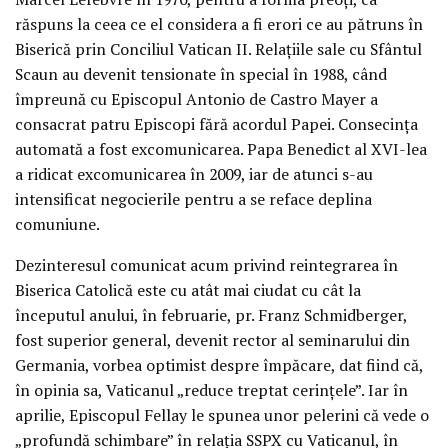
răspuns la ceea ce el considera a fi erori ce au pătruns în
Biserică prin Conciliul Vatican II. Relațiile sale cu Sfântul
Scaun au devenit tensionate în special în 1988, când
împreună cu Episcopul Antonio de Castro Mayer a
consacrat patru Episcopi fără acordul Papei. Consecința
automată a fost excomunicarea. Papa Benedict al XVI-lea
a ridicat excomunicarea în 2009, iar de atunci s-au
intensificat negocierile pentru a se reface deplina
comuniune.
Dezinteresul comunicat acum privind reintegrarea în
Biserica Catolică este cu atât mai ciudat cu cât la
începutul anului, în februarie, pr. Franz Schmidberger,
fost superior general, devenit rector al seminarului din
Germania, vorbea optimist despre împăcare, dat fiind că,
în opinia sa, Vaticanul „reduce treptat cerințele”. Iar în
aprilie, Episcopul Fellay le spunea unor pelerini că vede o
„profundă schimbare” în relația SSPX cu Vaticanul, în