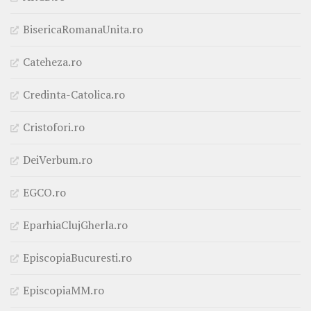
BisericaRomanaUnita.ro
Cateheza.ro
Credinta-Catolica.ro
Cristofori.ro
DeiVerbum.ro
EGCO.ro
EparhiaClujGherla.ro
EpiscopiaBucuresti.ro
EpiscopiaMM.ro