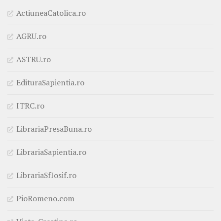
ActiuneaCatolica.ro
AGRU.ro
ASTRU.ro
EdituraSapientia.ro
ITRC.ro
LibrariaPresaBuna.ro
LibrariaSapientia.ro
LibrariaSfIosif.ro
PioRomeno.com