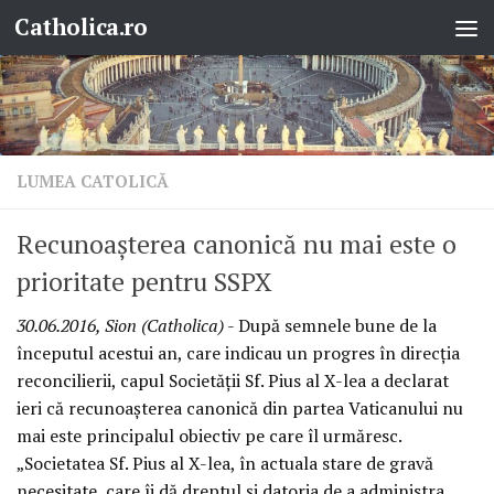
Catholica.ro
Skip to content
LUMEA CATOLICĂ
Recunoașterea canonică nu mai este o
prioritate pentru SSPX
30.06.2016, Sion (Catholica)
- După semnele bune de la
începutul acestui an, care indicau un progres în direcția
reconcilierii, capul Societății Sf. Pius al X-lea a declarat
ieri că recunoașterea canonică din partea Vaticanului nu
mai este principalul obiectiv pe care îl urmăresc.
„Societatea Sf. Pius al X-lea, în actuala stare de gravă
necesitate, care îi dă dreptul și datoria de a administra