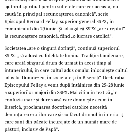
ajutorul spiritual pentru sufletele care cer aceasta, nu
caută în principal recunoașterea canonică”, scrie
Episcopul Bernard Fellay, superior general SSPX, în
comunicatul din 29 iunie. Și adaugă că SSPX „are dreptul”
la recunoaștere canonică, fiind „o lucrare catolică”.
Societatea „are o singură dorință”, continuă superiorul
SSPX: „să aducă cu fidelitate lumina Tradiției bimilenare,
care arată singurul drum de urmat în acest timp al
întunericului, în care cultul adus omului înlocuiește cultul
adus lui Dumnezeu, în societate și în Biserică”. Declarația
Episcopului Fellay a venit după întâlnirea din 25-28 iunie
a superiorilor majori din SSPX. Mai citim în text că „în
confuzia mare și dureroasă care domnește acum în
Biserică, proclamarea doctrinei catolice necesită
denunțarea erorilor care și-au făcut drumul în interior și
care sunt din păcate încurajate de un număr mare de
păstori, inclusiv de Papă”.