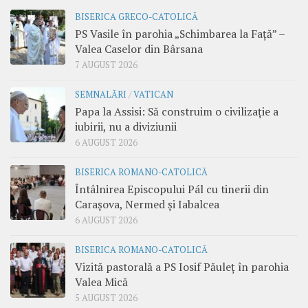
BISERICA GRECO-CATOLICĂ
PS Vasile în parohia „Schimbarea la Față” –
Valea Caselor din Bârsana
7 AUGUST 2026
SEMNALĂRI
/
VATICAN
Papa la Assisi: Să construim o civilizație a
iubirii, nu a diviziunii
6 AUGUST 2026
BISERICA ROMANO-CATOLICĂ
Întâlnirea Episcopului Pál cu tinerii din
Carașova, Nermed și Iabalcea
6 AUGUST 2026
BISERICA ROMANO-CATOLICĂ
Vizită pastorală a PS Iosif Păuleț în parohia
Valea Mică
5 AUGUST 2026