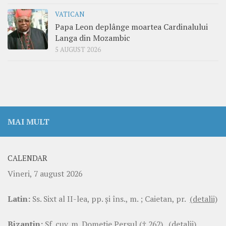
VATICAN
Papa Leon deplânge moartea Cardinalului
Langa din Mozambic
5 AUGUST 2026
MAI MULT
CALENDAR
Vineri, 7 august 2026
Latin:
Ss. Sixt al II-lea, pp. şi îns., m. ; Caietan, pr.
(detalii)
Bizantin:
Sf. cuv. m. Dometie Persul († 262).
(detalii)