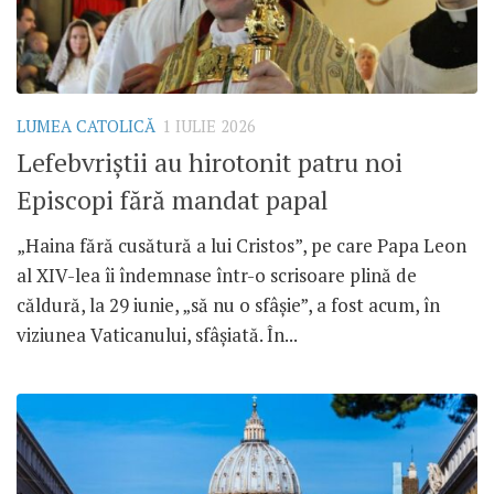
LUMEA CATOLICĂ
1 IULIE 2026
Lefebvriștii au hirotonit patru noi
Episcopi fără mandat papal
„Haina fără cusătură a lui Cristos”, pe care Papa Leon
al XIV-lea îi îndemnase într-o scrisoare plină de
căldură, la 29 iunie, „să nu o sfâșie”, a fost acum, în
viziunea Vaticanului, sfâșiată. În...