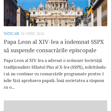
VATICAN
30 IUNIE 2026
Papa Leon al XIV-lea a îndemnat SSPX
să suspende consacrările episcopale
Papa Leon al XIV-lea a adresat o scrisoare Societății
tradiționaliste Sfântul Pius al X-lea (SSPX), solicitându-
i să nu continue cu consacrările programate pentru 1
iulie fără aprobarea papală. Însă societatea a răspuns
cu o...