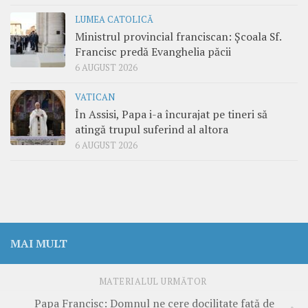
LUMEA CATOLICĂ
Ministrul provincial franciscan: Școala Sf.
Francisc predă Evanghelia păcii
6 AUGUST 2026
VATICAN
În Assisi, Papa i-a încurajat pe tineri să
atingă trupul suferind al altora
6 AUGUST 2026
MAI MULT
MATERIALUL URMĂTOR
Papa Francisc: Domnul ne cere docilitate față de