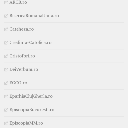
ARCB.ro
BisericaRomanaUnita.ro
Cateheza.ro
Credinta-Catolica.ro
Cristofori.ro
DeiVerbum.ro
EGCO.ro
EparhiaClujGherla.ro
EpiscopiaBucuresti.ro
EpiscopiaMM.ro