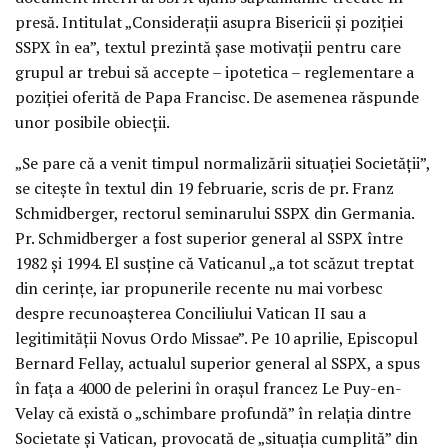
presă. Intitulat „Considerații asupra Bisericii și poziției
SSPX în ea”, textul prezintă șase motivații pentru care
grupul ar trebui să accepte – ipotetica – reglementare a
poziției oferită de Papa Francisc. De asemenea răspunde
unor posibile obiecții.
„Se pare că a venit timpul normalizării situației Societății”,
se citește în textul din 19 februarie, scris de pr. Franz
Schmidberger, rectorul seminarului SSPX din Germania.
Pr. Schmidberger a fost superior general al SSPX între
1982 și 1994. El susține că Vaticanul „a tot scăzut treptat
din cerințe, iar propunerile recente nu mai vorbesc
despre recunoașterea Conciliului Vatican II sau a
legitimității Novus Ordo Missae”. Pe 10 aprilie, Episcopul
Bernard Fellay, actualul superior general al SSPX, a spus
în fața a 4000 de pelerini în orașul francez Le Puy-en-
Velay că există o „schimbare profundă” în relația dintre
Societate și Vatican, provocată de „situația cumplită” din