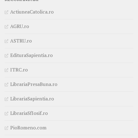
ActiuneaCatolica.ro
AGRU.ro
ASTRU.ro
EdituraSapientia.ro
ITRC.ro
LibrariaPresaBuna.ro
LibrariaSapientia.ro
LibrariaSfIosif.ro
PioRomeno.com