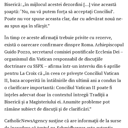
Biserică: „în mijlocul acestei dezordini […] vine această
șoaptă: ‘Nu, nu vă putem forța să acceptați Conciliul’.
Poate nu vor spune aceasta clar, dar cu adevărat nouă ne-
au spus așa în sfârșit.”
În timp ce aceste afirmații trebuie privite cu rezerve,
există o oarecare confirmare dinspre Roma. Arhiepiscopul
Guido Pozzo, secretarul comisiei pontificale Ecclesia Dei –
organismul din Vatican responsabil de discuțiile
doctrinare cu SSPX – afirma într-un interviu din 6 aprilie
pentru La Croix că „în ceea ce privește Conciliul Vatican
II, baza acoperită în întâlnirile din ultimii ani a condus la
o clarificare importantă: Conciliul Vatican II poate fi
înțeles adecvat doar în contextul întregii Tradiții a
Bisericii și a Magisteriului ei. Anumite probleme pot
rămâne subiect de discuții și de clarificări.”
CatholicNewsAgency susține că are informații de la surse
de încredere că textul pr. Schmidberger este autentic.