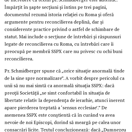
Împărțit în șapte secțiuni și întins pe trei pagini,
documentul rezumă istoria relației cu Roma și oferă
argumente pentru reconcilierea deplină, dar și
considerente practice privind o astfel de schimbare de
statut. Mai include o secțiune de întrebări și răspunsuri
legate de reconcilierea cu Roma, cu întrebări care îi
preocupă pe membrii SSPX care nu privesc cu ochi buni
reconcilierea.
Pr. Schmidberger spune că „orice situație anormală tinde
de la sine spre normalizare”. A vorbit despre pericolul ca
unii să nu mai simtă ca anormală situația SSPX: dacă
preoții Societății „se simt confortabil în situația de
libertate relativ la dependența de ierarhie, atunci inerent
apare pierderea treptată a ‘sensus ecclesiae’.” De
asemenea SSPX este conștientă că în curând va avea
nevoie de noi Episcopi, dorind să meargă pe calea unor
consacrări licite. Textul concluzionează: dacă „Dumnezeu