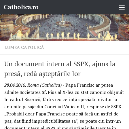
Catholica.ro
Skip to content
LUMEA CATOLICĂ
Un document intern al SSPX, ajuns la
presă, redă așteptările lor
28.04.2016, Roma (Catholica)
- Papa Francisc ar putea
admite Societatea Sf. Pius al X-lea cu stat canonic obișnuit
în cadrul Bisericii, fără vreo cerință specială privitor la
anumite pasaje din Conciliul Vatican II, respinse de SSPX.
„Probabil doar Papa Francisc poate să facă un astfel de
pas, dat fiind impredictibilitatea sa”, se poate citi într-un
document intern al SSPX ajuns săptămânile trecute în