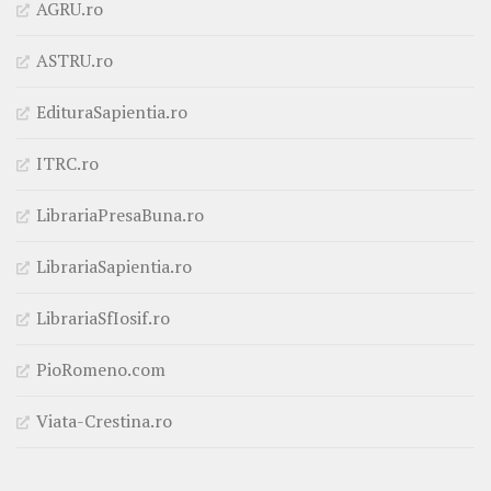
AGRU.ro
ASTRU.ro
EdituraSapientia.ro
ITRC.ro
LibrariaPresaBuna.ro
LibrariaSapientia.ro
LibrariaSfIosif.ro
PioRomeno.com
Viata-Crestina.ro