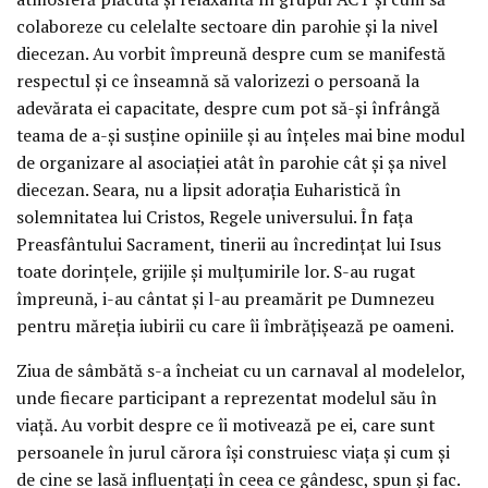
colaboreze cu celelalte sectoare din parohie și la nivel
diecezan. Au vorbit împreună despre cum se manifestă
respectul și ce înseamnă să valorizezi o persoană la
adevărata ei capacitate, despre cum pot să-și înfrângă
teama de a-și susține opiniile și au înțeles mai bine modul
de organizare al asociației atât în parohie cât și șa nivel
diecezan. Seara, nu a lipsit adorația Euharistică în
solemnitatea lui Cristos, Regele universului. În fața
Preasfântului Sacrament, tinerii au încredințat lui Isus
toate dorințele, grijile și mulțumirile lor. S-au rugat
împreună, i-au cântat și l-au preamărit pe Dumnezeu
pentru măreția iubirii cu care îi îmbrățișează pe oameni.
Ziua de sâmbătă s-a încheiat cu un carnaval al modelelor,
unde fiecare participant a reprezentat modelul său în
viață. Au vorbit despre ce îi motivează pe ei, care sunt
persoanele în jurul cărora își construiesc viața și cum și
de cine se lasă influențați în ceea ce gândesc, spun și fac.