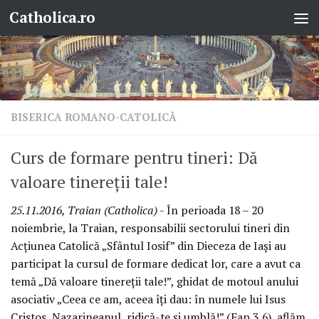
Catholica.ro
Skip to content
BISERICA ROMANO-CATOLICĂ
Curs de formare pentru tineri: Dă
valoare tinereții tale!
25.11.2016, Traian (Catholica)
- În perioada 18 – 20
noiembrie, la Traian, responsabilii sectorului tineri din
Acțiunea Catolică „Sfântul Iosif” din Dieceza de Iași au
participat la cursul de formare dedicat lor, care a avut ca
temă „Dă valoare tinereții tale!”, ghidat de motoul anului
asociativ „Ceea ce am, aceea îți dau: în numele lui Isus
Cristos, Nazarineanul, ridică-te și umblă!” (Fap 3,6), aflăm