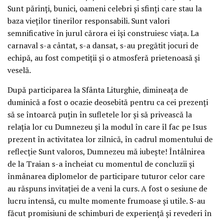
Sunt părinți, bunici, oameni celebri și sfinți care stau la
baza vieților tinerilor responsabili. Sunt valori
semnificative în jurul cărora ei își construiesc viața. La
carnaval s-a cântat, s-a dansat, s-au pregătit jocuri de
echipă, au fost competiții și o atmosferă prietenoasă și
veselă.
După participarea la Sfânta Liturghie, dimineața de
duminică a fost o ocazie deosebită pentru ca cei prezenți
să se întoarcă puțin în sufletele lor și să privească la
relația lor cu Dumnezeu și la modul în care îl fac pe Isus
prezent în activitatea lor zilnică, în cadrul momentului de
reflecție Sunt valoros, Dumnezeu mă iubește! Întâlnirea
de la Traian s-a încheiat cu momentul de concluzii și
înmânarea diplomelor de participare tuturor celor care
au răspuns invitației de a veni la curs. A fost o sesiune de
lucru intensă, cu multe momente frumoase și utile. S-au
făcut promisiuni de schimburi de experiență și revederi în