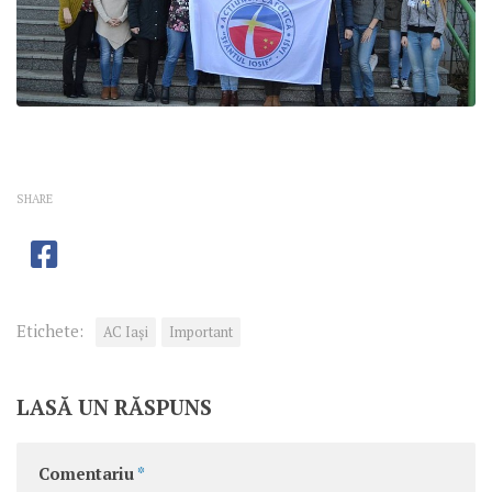
SHARE
Etichete:
AC Iași
Important
LASĂ UN RĂSPUNS
Comentariu
*