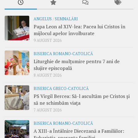
ANGELUS
/
SEMNALĂRI
Papa Leon al XIV-lea: Pacea lui Cristos în
mijlocul apelor învolburate
9 AUGUST 2026
BISERICA ROMANO-CATOLICĂ
Liturghie de mulțumire pentru 7 ani de
slujire episcopală
8 AUGUST 2026
BISERICA GRECO-CATOLICĂ
PS Virgil Bercea: Să-l ascultăm pe Cristos și
să ne schimbăm viața
7 AUGUST 2026
BISERICA ROMANO-CATOLICĂ
A XIII-a Întâlnire Diecezană a Familiilor:
Euharistia, speranța familiei