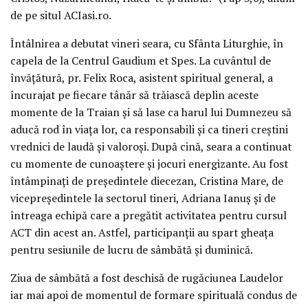
de pe situl ACIasi.ro.
Întâlnirea a debutat vineri seara, cu Sfânta Liturghie, în
capela de la Centrul Gaudium et Spes. La cuvântul de
învățătură, pr. Felix Roca, asistent spiritual general, a
încurajat pe fiecare tânăr să trăiască deplin aceste
momente de la Traian și să lase ca harul lui Dumnezeu să
aducă rod în viața lor, ca responsabili și ca tineri creștini
vrednici de laudă și valoroși. După cină, seara a continuat
cu momente de cunoaștere și jocuri energizante. Au fost
întâmpinați de președintele diecezan, Cristina Mare, de
vicepreședintele la sectorul tineri, Adriana Ianuș și de
întreaga echipă care a pregătit activitatea pentru cursul
ACT din acest an. Astfel, participanții au spart gheața
pentru sesiunile de lucru de sâmbătă și duminică.
Ziua de sâmbătă a fost deschisă de rugăciunea Laudelor
iar mai apoi de momentul de formare spirituală condus de