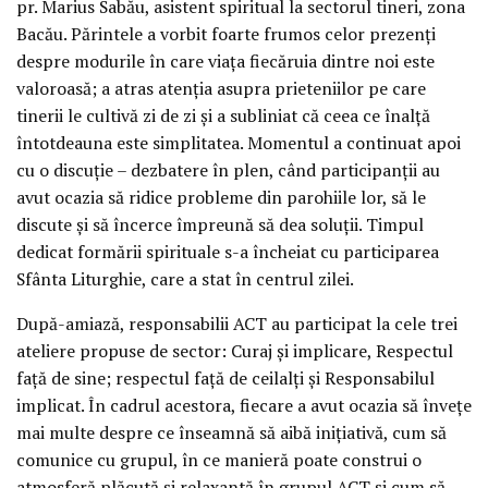
pr. Marius Sabău, asistent spiritual la sectorul tineri, zona
Bacău. Părintele a vorbit foarte frumos celor prezenți
despre modurile în care viața fiecăruia dintre noi este
valoroasă; a atras atenția asupra prieteniilor pe care
tinerii le cultivă zi de zi și a subliniat că ceea ce înalță
întotdeauna este simplitatea. Momentul a continuat apoi
cu o discuție – dezbatere în plen, când participanții au
avut ocazia să ridice probleme din parohiile lor, să le
discute și să încerce împreună să dea soluții. Timpul
dedicat formării spirituale s-a încheiat cu participarea
Sfânta Liturghie, care a stat în centrul zilei.
După-amiază, responsabilii ACT au participat la cele trei
ateliere propuse de sector: Curaj și implicare, Respectul
față de sine; respectul față de ceilalți și Responsabilul
implicat. În cadrul acestora, fiecare a avut ocazia să învețe
mai multe despre ce înseamnă să aibă inițiativă, cum să
comunice cu grupul, în ce manieră poate construi o
atmosferă plăcută și relaxantă în grupul ACT și cum să