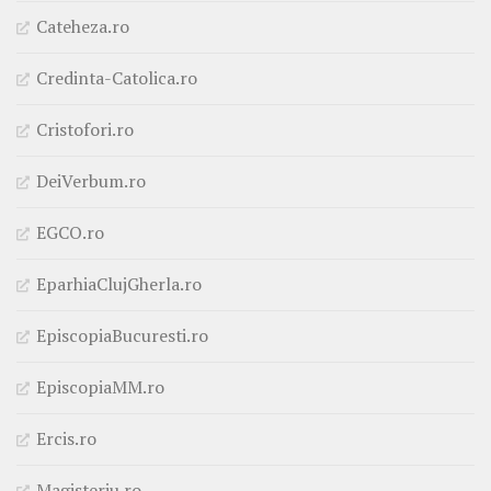
Cateheza.ro
Credinta-Catolica.ro
Cristofori.ro
DeiVerbum.ro
EGCO.ro
EparhiaClujGherla.ro
EpiscopiaBucuresti.ro
EpiscopiaMM.ro
Ercis.ro
Magisteriu.ro