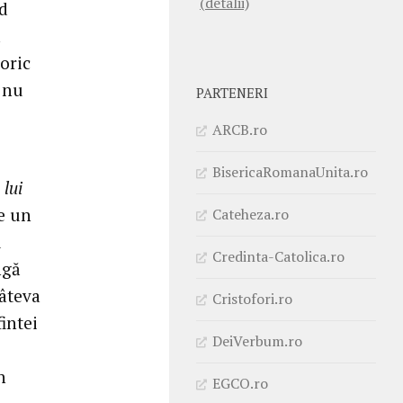
(detalii)
d
a
oric
i nu
PARTENERI
ARCB.ro
BisericaRomanaUnita.ro
 lui
re un
Cateheza.ro
u
Credinta-Catolica.ro
ngă
câteva
Cristofori.ro
intei
DeiVerbum.ro
-
n
EGCO.ro