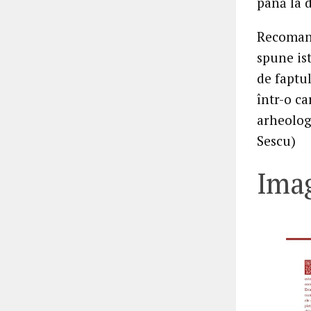
până la 
Recomand
spune ist
de faptul
într-o ca
arheolog
Sescu)
Imag