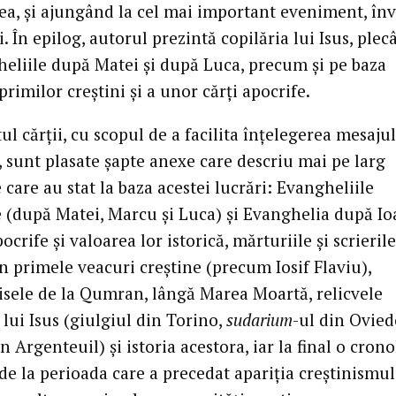
rea, și ajungând la cel mai important eveniment, în
. În epilog, autorul prezintă copilăria lui Isus, ple
heliile după Matei și după Luca, precum și pe baza
 primilor creștini și a unor cărți apocrife.
tul cărții, cu scopul de a facilita înțelegerea mesaju
, sunt plasate șapte anexe care descriu mai pe larg
 care au stat la baza acestei lucrări: Evangheliile
e (după Matei, Marcu și Luca) și Evanghelia după Io
pocrife și valoarea lor istorică, mărturiile și scrieril
n primele veacuri creștine (precum Iosif Flaviu),
sele de la Qumran, lângă Marea Moartă, relicvele
 lui Isus (giulgiul din Torino,
sudarium
-ul din Ovied
n Argenteuil) și istoria acestora, iar la final o cron
de la perioada care a precedat apariția creștinismul