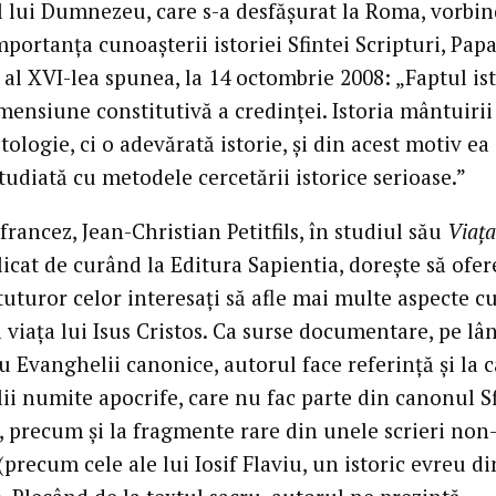
 lui Dumnezeu, care s-a desfășurat la Roma, vorbin
portanța cunoașterii istoriei Sfintei Scripturi, Pap
al XVI-lea spunea, la 14 octombrie 2008: „Faptul ist
mensiune constitutivă a credinței. Istoria mântuiri
tologie, ci o adevărată istorie, și din acest motiv ea
tudiată cu metodele cercetării istorice serioase.”
 francez, Jean-Christian Petitfils, în studiul său
Viața
licat de curând la Editura Sapientia, dorește să ofe
uturor celor interesați să afle mai multe aspecte c
a viața lui Isus Cristos. Ca surse documentare, pe lâ
u Evanghelii canonice, autorul face referință și la 
ii numite apocrife, care nu fac parte din canonul Sf
, precum și la fragmente rare din unele scrieri non
(precum cele ale lui Iosif Flaviu, un istoric evreu di