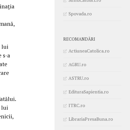
inația
Spovada.ro
omană,
RECOMANDĂRI
 lui
ActiuneaCatolica.ro
e s-a
ate
AGRU.ro
care
ASTRU.ro
EdituraSapientia.ro
atălui.
ITRC.ro
 lui
nicii,
LibrariaPresaBuna.ro