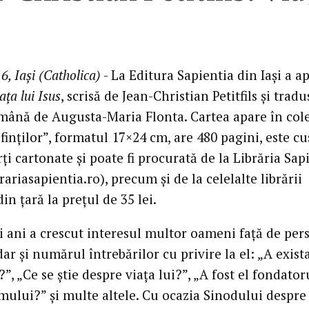
6, Iași (Catholica)
- La Editura Sapientia din Iași a a
ața lui Isus
, scrisă de Jean-Christian Petitfils și tradu
mână de Augusta-Maria Flonta. Cartea apare în cole
sfinților”, formatul 17×24 cm, are 480 pagini, este cu
ți cartonate și poate fi procurată de la Librăria Sap
ariasapientia.ro), precum și de la celelalte librării
din țară la prețul de 35 lei.
ii ani a crescut interesul multor oameni față de pe
 dar și numărul întrebărilor cu privire la el: „A exist
”, „Ce se știe despre viața lui?”, „A fost el fondator
smului?” și multe altele. Cu ocazia Sinodului despre