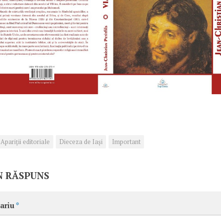
Apariţii editoriale
Dieceza de Iași
Important
N RĂSPUNS
ariu
*