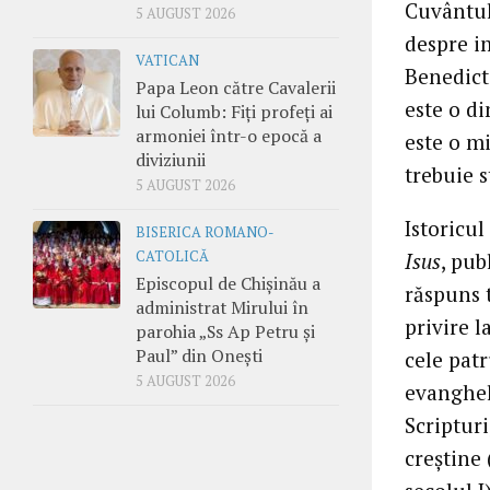
Cuvântul
5 AUGUST 2026
despre im
VATICAN
Benedict 
Papa Leon către Cavalerii
este o di
lui Columb: Fiți profeți ai
armoniei într-o epocă a
este o mi
diviziunii
trebuie s
5 AUGUST 2026
Istoricul
BISERICA ROMANO-
CATOLICĂ
Isus
, pub
Episcopul de Chișinău a
răspuns t
administrat Mirului în
privire l
parohia „Ss Ap Petru și
Paul” din Onești
cele patr
5 AUGUST 2026
evanghel
Scripturi
creștine 