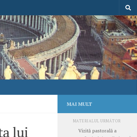
MAI MULT
MATERIALUL URMĂTOR
ța lui
Vizită pastorală a