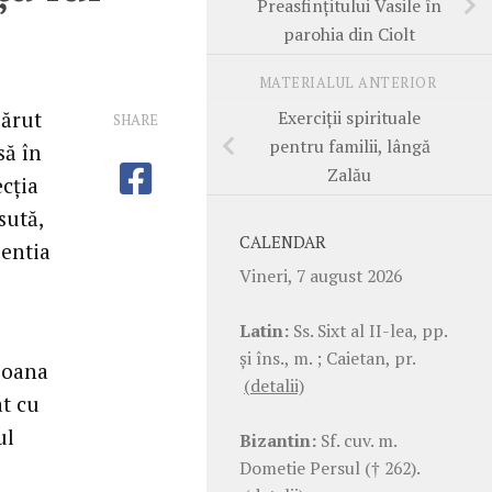
Preasfințitului Vasile în
parohia din Ciolt
MATERIALUL ANTERIOR
Exerciții spirituale
părut
SHARE
pentru familii, lângă
să în
Zalău
cția
sută,
CALENDAR
ientia
Vineri, 7 august 2026
Latin:
Ss. Sixt al II-lea, pp.
şi îns., m. ; Caietan, pr.
rsoana
(detalii)
at cu
ul
Bizantin:
Sf. cuv. m.
Dometie Persul († 262).