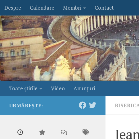
Despre
Calendare
Membri
Contact
Skip to content
Toate ştirile
Video
Anunţuri
BISERIC
URMĂREȘTE:
Jean