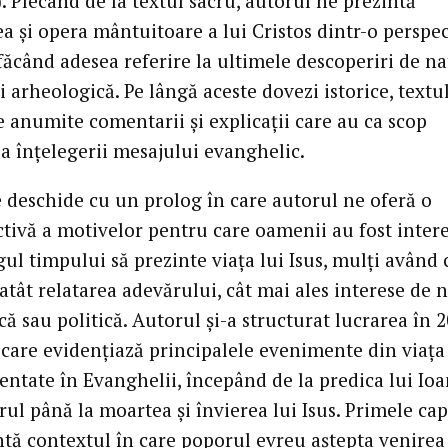
). Plecând de la textul sacru, autorul ne prezintă
ea și opera mântuitoare a lui Cristos dintr-o perspe
 făcând adesea referire la ultimele descoperiri de n
și arheologică. Pe lângă aceste dovezi istorice, textu
e anumite comentarii și explicații care au ca scop
ea înțelegerii mesajului evanghelic.
e deschide cu un prolog în care autorul ne oferă o
ctivă a motivelor pentru care oamenii au fost intere
ul timpului să prezinte viața lui Isus, mulți având 
atât relatarea adevărului, cât mai ales interese de 
 sau politică. Autorul și-a structurat lucrarea în 2
 care evidențiază principalele evenimente din viața
entate în Evanghelii, începând de la predica lui Io
ul până la moartea și învierea lui Isus. Primele cap
ntă contextul în care poporul evreu aștepta venirea 