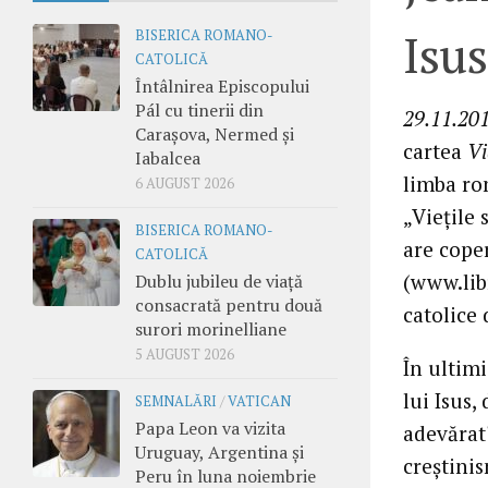
Isus
BISERICA ROMANO-
CATOLICĂ
Întâlnirea Episcopului
Pál cu tinerii din
29.11.201
Carașova, Nermed și
cartea
Vi
Iabalcea
limba ro
6 AUGUST 2026
„Viețile 
BISERICA ROMANO-
are coper
CATOLICĂ
(www.libr
Dublu jubileu de viață
consacrată pentru două
catolice 
surori morinelliane
5 AUGUST 2026
În ultim
lui Isus,
SEMNALĂRI
/
VATICAN
Papa Leon va vizita
adevărat?
Uruguay, Argentina și
creștini
Peru în luna noiembrie