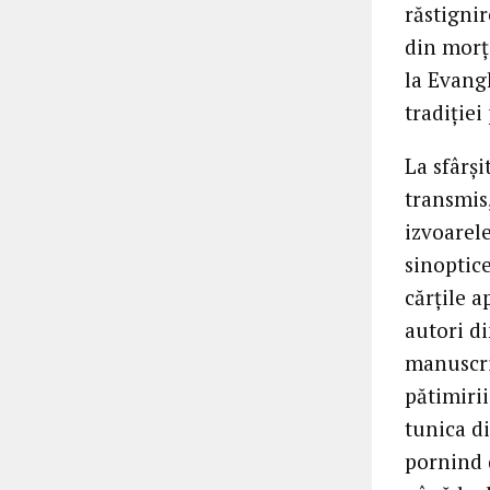
răstigni
din morți
la Evang
tradiției
La sfârși
transmis
izvoarele
sinoptic
cărțile a
autori di
manuscri
pătimirii
tunica di
pornind 