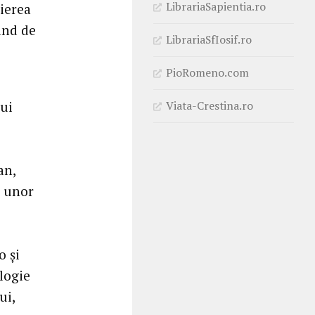
LibrariaSapientia.ro
vierea
când de
LibrariaSfIosif.ro
PioRomeno.com
Viata-Crestina.ro
lui
an,
e unor
o și
ologie
ui,