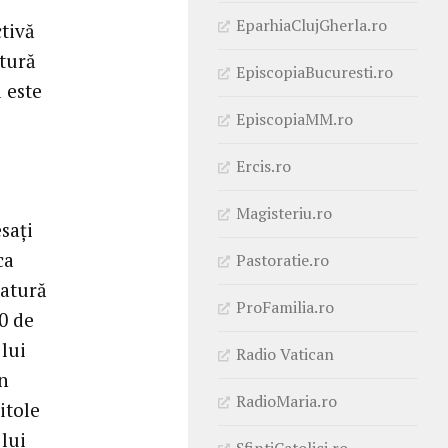
EparhiaClujGherla.ro
ctivă
atură
EpiscopiaBucuresti.ro
l este
EpiscopiaMM.ro
Ercis.ro
Magisteriu.ro
sați
ca
Pastoratie.ro
natură
ProFamilia.ro
0 de
 lui
Radio Vatican
an
RadioMaria.ro
itole
lui
SfintiCatolici.ro