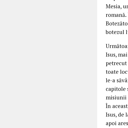
Mesia, u
romană. Î
Botezător
botezul l
Următoar
Isus, mai
petrecut 
toate loc
le-a săvâ
capitole
misiunii 
În aceas
Isus, de 
apoi ares