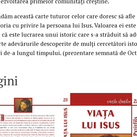
dezvoltarea primelor comunități creștine.
ăm această carte tuturor celor care doresc să afle
oria cu privire la persoana lui Isus. Valoarea ei este
 că este lucrarea unui istoric care s-a străduit să a
rte adevărurile descoperite de mulți cercetători istor
i de-a lungul timpului. (prezentare semnată de Oc
ini