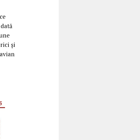
 ce
 dată
dune
ici și
tavian