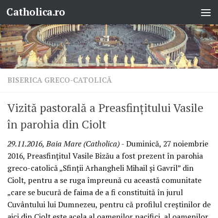
Catholica.ro
Skip to content
BISERICA GRECO-CATOLICĂ
Vizită pastorală a Preasfințitului Vasile
în parohia din Ciolt
29.11.2016, Baia Mare (Catholica)
- Duminică, 27 noiembrie
2016, Preasfințitul Vasile Bizău a fost prezent în parohia
greco-catolică „Sfinții Arhangheli Mihail și Gavril” din
Ciolt, pentru a se ruga împreună cu această comunitate
„care se bucură de faima de a fi constituită în jurul
Cuvântului lui Dumnezeu, pentru că profilul creștinilor de
aici din Ciolt este acela al oamenilor pacifici, al oamenilor