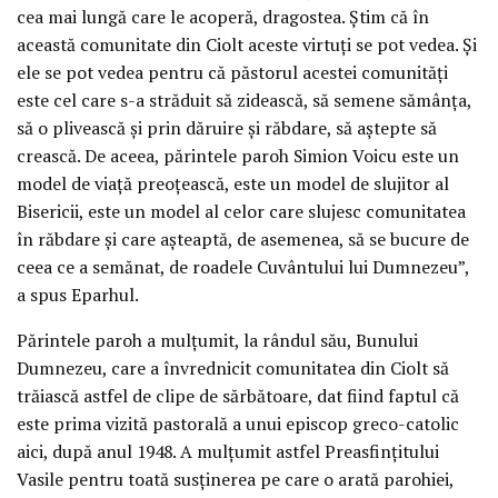
cea mai lungă care le acoperă, dragostea. Știm că în
această comunitate din Ciolt aceste virtuți se pot vedea. Și
ele se pot vedea pentru că păstorul acestei comunități
este cel care s-a străduit să zidească, să semene sămânța,
să o plivească și prin dăruire și răbdare, să aștepte să
crească. De aceea, părintele paroh Simion Voicu este un
model de viață preoțească, este un model de slujitor al
Bisericii, este un model al celor care slujesc comunitatea
în răbdare și care așteaptă, de asemenea, să se bucure de
ceea ce a semănat, de roadele Cuvântului lui Dumnezeu”,
a spus Eparhul.
Părintele paroh a mulțumit, la rândul său, Bunului
Dumnezeu, care a învrednicit comunitatea din Ciolt să
trăiască astfel de clipe de sărbătoare, dat fiind faptul că
este prima vizită pastorală a unui episcop greco-catolic
aici, după anul 1948. A mulțumit astfel Preasfințitului
Vasile pentru toată susținerea pe care o arată parohiei,