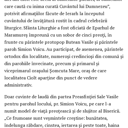
care caută cu inima curată Cuvântul lui Dumnezeu”,
potrivit afirmațiilor făcute de Ierarh la începutul
cuvântului de învățătură rostit în cadrul celebrării
liturgice. Sfânta Liturghie a fost oficiată de Eparhul de
Maramureș împreună cu un sobor de cinci preoți, în
frunte cu părintele protopop Butean Vasile și părintele
paroh Simion Voicu. Au participat, de asemenea, părintele
ortodox din localitate, numeroși credincioși din comună și
din parohiile învecinate, precum și primarul și
viceprimarul orașului Șomcuta Mare, oraș de care
localitatea Ciolt aparține din punct de vedere
administrativ.
Doar cuvinte de laudă din partea Preasfinției Sale Vasile
pentru parohul locului, pr. Simion Voicu, pe care l-a
numit model de viață preoțească și de slujitor al Bisericii.
„Ce frumoase sunt veșmintele creștine: bunătatea,
îndelunga răbdare, cinstea, iertarea și peste toate, haina