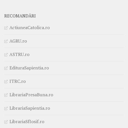
RECOMANDĂRI
ActiuneaCatolica.ro
AGRU.ro
ASTRU.ro
EdituraSapientia.ro
ITRC.ro
LibrariaPresaBuna.ro
LibrariaSapientia.ro
LibrariaSfIosif.ro