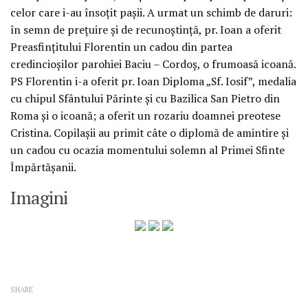
celor care i-au însoțit pașii. A urmat un schimb de daruri:
în semn de prețuire și de recunoștință, pr. Ioan a oferit
Preasfințitului Florentin un cadou din partea
credincioșilor parohiei Baciu – Cordoș, o frumoasă icoană.
PS Florentin i-a oferit pr. Ioan Diploma „Sf. Iosif”, medalia
cu chipul Sfântului Părinte și cu Bazilica San Pietro din
Roma și o icoană; a oferit un rozariu doamnei preotese
Cristina. Copilașii au primit câte o diplomă de amintire și
un cadou cu ocazia momentului solemn al Primei Sfinte
Împărtășanii.
Imagini
SHARE