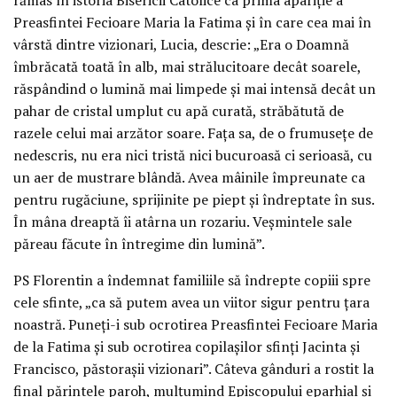
Preasfintei Fecioare Maria la Fatima și în care cea mai în
vârstă dintre vizionari, Lucia, descrie: „Era o Doamnă
îmbrăcată toată în alb, mai strălucitoare decât soarele,
răspândind o lumină mai limpede și mai intensă decât un
pahar de cristal umplut cu apă curată, străbătută de
razele celui mai arzător soare. Fața sa, de o frumusețe de
nedescris, nu era nici tristă nici bucuroasă ci serioasă, cu
un aer de mustrare blândă. Avea mâinile împreunate ca
pentru rugăciune, sprijinite pe piept și îndreptate în sus.
În mâna dreaptă îi atârna un rozariu. Veșmintele sale
păreau făcute în întregime din lumină”.
PS Florentin a îndemnat familiile să îndrepte copiii spre
cele sfinte, „ca să putem avea un viitor sigur pentru țara
noastră. Puneți-i sub ocrotirea Preasfintei Fecioare Maria
de la Fatima și sub ocrotirea copilașilor sfinți Jacinta și
Francisco, păstorașii vizionari”. Câteva gânduri a rostit la
final părintele paroh, mulțumind Episcopului eparhial și