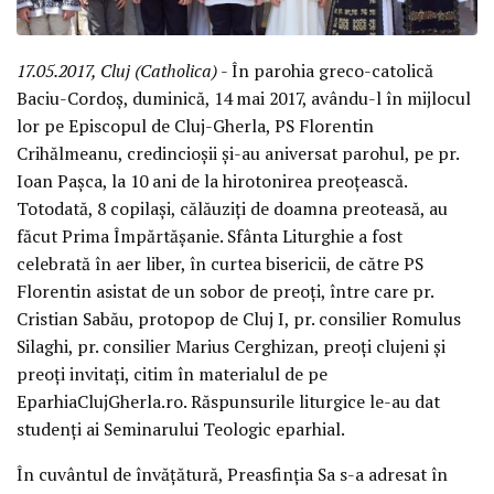
17.05.2017, Cluj (Catholica)
- În parohia greco-catolică
Baciu-Cordoș, duminică, 14 mai 2017, avându-l în mijlocul
lor pe Episcopul de Cluj-Gherla, PS Florentin
Crihălmeanu, credincioșii și-au aniversat parohul, pe pr.
Ioan Pașca, la 10 ani de la hirotonirea preoțească.
Totodată, 8 copilași, călăuziți de doamna preoteasă, au
făcut Prima Împărtășanie. Sfânta Liturghie a fost
celebrată în aer liber, în curtea bisericii, de către PS
Florentin asistat de un sobor de preoți, între care pr.
Cristian Sabău, protopop de Cluj I, pr. consilier Romulus
Silaghi, pr. consilier Marius Cerghizan, preoți clujeni și
preoți invitați, citim în materialul de pe
EparhiaClujGherla.ro. Răspunsurile liturgice le-au dat
studenți ai Seminarului Teologic eparhial.
În cuvântul de învățătură, Preasfinția Sa s-a adresat în