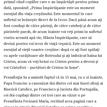
primul rând copiilor care s-au împărtășit pentru prima
dată, spunând: „Prima Împărtășanie este un moment
esențial din viața creștinului. Este momentul în care
sufletul se hrănește direct de la Izvor. Dacă până acum ați
fost conduși de către părinți, de către cateheți și de către
părintele paroh, de acum înainte voi veți primi în sufletul
vostru această apă vie, Sfânta Împărtășanie, care să
devină pentru voi izvor de viață veșnică. Este un moment
esențial al vieții voastre creștine: după ce ați fost spălați
cu apele curățitoare ale Botezului și ați îmbrăcat haina lui
Cristos, acum vă veți hrăni cu Cristos pentru a deveni și
voi Cristofori – purtători de Cristos în lume”.
Preasfinția Sa a amintit faptul că în 13 mai, cu o zi înainte,
Papa Francisc a canonizat doi dintre cei mai tineri sfinți ai
Bisericii Catolice, pe Francisco și Jacinta din Portugalia,
cei doi copilași dintre cei trei care au văzut-o pe
Preasfânta Fecioară Maria, recitind acea pagină care a
rămas în istoria Bisericii Catolice ca prima apariție a