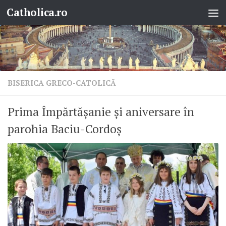
Catholica.ro
Skip to content
BISERICA GRECO-CATOLICĂ
Prima Împărtășanie și aniversare în
parohia Baciu-Cordoș