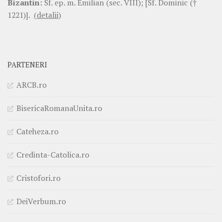
Bizantin:
Sf. ep. m. Emilian (sec. VIII); [Sf. Dominic (†
1221)].
(detalii)
PARTENERI
ARCB.ro
BisericaRomanaUnita.ro
Cateheza.ro
Credinta-Catolica.ro
Cristofori.ro
DeiVerbum.ro