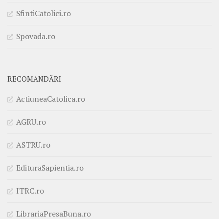
SfintiCatolici.ro
Spovada.ro
RECOMANDĂRI
ActiuneaCatolica.ro
AGRU.ro
ASTRU.ro
EdituraSapientia.ro
ITRC.ro
LibrariaPresaBuna.ro