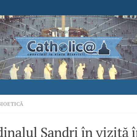
BIOETICĂ
inalul Sandri în vizită 