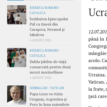
Ucr
BISERICA ROMANO-
CATOLICĂ
Întâlnirea Episcopului
Pál cu tinerii din
Carașova, Nermed și
12.07.201
Iabalcea
până în 
6 AUGUST 2026
Congrega
BISERICA ROMANO-
mângâiere
CATOLICĂ
acolo. C
Dublu jubileu de viață
consacrată pentru două
comunită
surori morinelliane
Ucraina. 
5 AUGUST 2026
Vatican. 
la frate,
SEMNALĂRI
/
VATICAN
Papa Leon va vizita
țară car
Uruguay, Argentina și
Peru în luna noiembrie