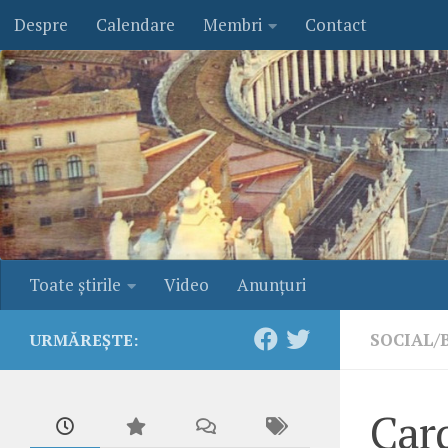
Despre
Calendare
Membri
Contact
Skip to content
Toate ştirile
Video
Anunţuri
SOCIAL/
URMĂREȘTE:
Card