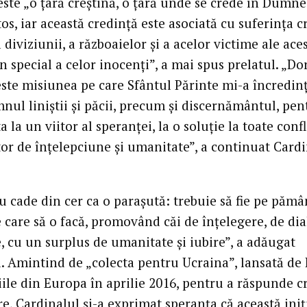
este „o țară creștină, o țară unde se crede în Dumne
tos, iar această credință este asociată cu suferința cr
 diviziunii, a războaielor și a acelor victime ale ace
 în special a celor inocenți”, a mai spus prelatul. „Do
este misiunea pe care Sfântul Părinte mi-a încredinț
nul liniștii și păcii, precum și discernământul, pen
ta la un viitor al speranței, la o soluție la toate confl
tor de înțelepciune și umanitate”, a continuat Card
u cade din cer ca o parașută: trebuie să fie pe pămâ
 care să o facă, promovând căi de înțelegere, de dia
, cu un surplus de umanitate și iubire”, a adăugat
l. Amintind de „colecta pentru Ucraina”, lansată de
ile din Europa în aprilie 2016, pentru a răspunde cr
e, Cardinalul și-a exprimat speranța că această iniț