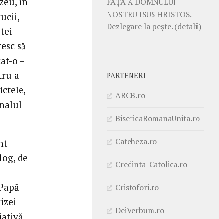
zeu, în
FAŢĂ A DOMNULUI
NOSTRU ISUS HRISTOS.
ucii,
Dezlegare la pește.
(detalii)
stei
resc să
at-o –
tru a
PARTENERI
ictele,
ARCB.ro
inalul
BisericaRomanaUnita.ro
Cateheza.ro
nt
log, de
Credinta-Catolica.ro
 Papă
Cristofori.ro
izei
DeiVerbum.ro
iativă