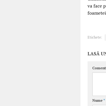
va face p
foametei,
Etichete:
LASĂ U
Coment
Nume
*