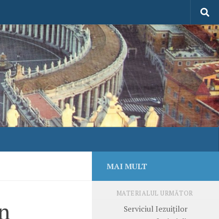
MAI MULT
MATERIALUL URMĂTOR
în
Serviciul Iezuiților