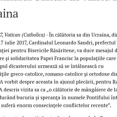
aina
7, Vatican (Catholica)
- În călătoria sa din Ucraina, di
17 iulie 2017, Cardinalul Leonardo Sandri, prefectul
ției pentru Bisericile Răsăritene, va duce mesajul 
 și solidaritatea Papei Francisc la populațiile care
apul dicasterului urmează să se întâlnească cu
țile greco-catolice, romano-catolice și ortodoxe di
A vorbit despre aceasta în ajunul plecării, pentru R
A descris vizita sa ca „o călătorie de mângâiere de l
 ducând bucuria și speranța în numele Pontifului în
e suferă enorm consecințele conflictelor recente”.