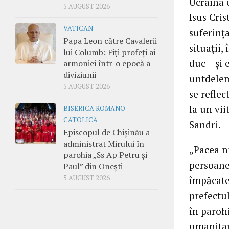
Ucraina 
5 AUGUST 2026
Isus Cris
VATICAN
suferința
Papa Leon către Cavalerii
situații,
lui Columb: Fiți profeți ai
duc – și 
armoniei într-o epocă a
diviziunii
untdelem
5 AUGUST 2026
se reflec
la un vii
BISERICA ROMANO-
CATOLICĂ
Sandri.
Episcopul de Chișinău a
administrat Mirului în
„Pacea n
parohia „Ss Ap Petru și
persoane
Paul” din Onești
5 AUGUST 2026
împăcate
prefectu
în parohi
umanitar