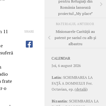
pentru Refugiați din
România lansează
proiectul „My place”
MATERIALUL ANTERIOR
n 11
Misionarele Carității au
SHARE
patent pe sariul cu alb și
albastru
de
 suferă
CALENDAR
Joi, 6 august 2026
n
adio
Latin:
SCHIMBAREA LA
a frate
FAŢĂ A DOMNULUI Fer.
tr-o
Octavian, ep.
(detalii)
Bizantin:
SCHIMBAREA LA