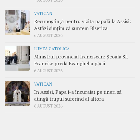
7 AUGUST 2026
VATICAN
Recunoștință pentru vizita papală la Assisi:
Astăzi simțim că suntem Biserica
6 AUGUST 2026
LUMEA CATOLICĂ
Ministrul provincial franciscan: Școala Sf.
Francisc predă Evanghelia păcii
6 AUGUST 2026
VATICAN
În Assisi, Papa i-a încurajat pe tineri să
atingă trupul suferind al altora
6 AUGUST 2026