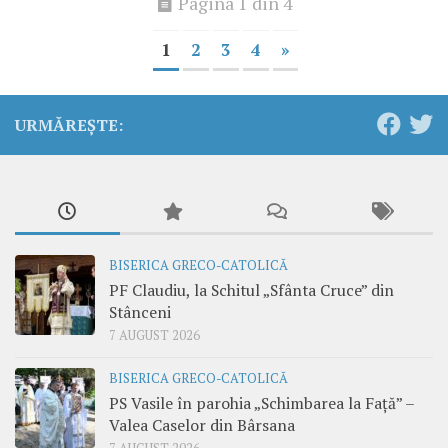
Pagina 1 din 4
1
2
3
4
»
URMĂREȘTE:
BISERICA GRECO-CATOLICĂ
PF Claudiu, la Schitul „Sfânta Cruce” din
Stânceni
7 AUGUST 2026
BISERICA GRECO-CATOLICĂ
PS Vasile în parohia „Schimbarea la Față” –
Valea Caselor din Bârsana