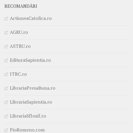
RECOMANDĂRI
ActiuneaCatolica.ro
AGRU.ro
ASTRU.ro
EdituraSapientia.ro
ITRC.ro
LibrariaPresaBuna.ro
LibrariaSapientia.ro
LibrariaSfIosif.ro
PioRomeno.com