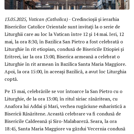
13.05.2025, Vatican (Catholica)
- Credincioșii și ierarhia
Bisericilor Catolice Orientale sunt invitați la o serie de
Liturghii care au loc la Vatican între 12 și 14 mai. Ieri, 12
mai, la ora 8:30, în Bazilica San Pietro a fost celebrată o
Liturghie în rit etiopian, condusă de Bisericile Etiopiei și
Eritreei, iar la ora 13:00, Biserica armeană a celebrat o
Liturghie în rit armean în Bazilica Santa Maria Maggiore.
Apoi, la ora 15:00, în aceeași Bazilică, a avut loc Liturghia
coptă.
Pe 13 mai, celebrările se vor întoarce la San Pietro cu o
Liturghie, de la ora 13:00, în ritul siriac răsăritean, cu
Anafora lui Addai și Mari, vechea rugăciune euharistică a
Bisericii Răsăritene. Această celebrare va fi condusă de
Bisericile Caldeeană și Siro-Malabareză. Seara, la ora
18:45, Santa Maria Maggiore va găzdui Vecernia condusă