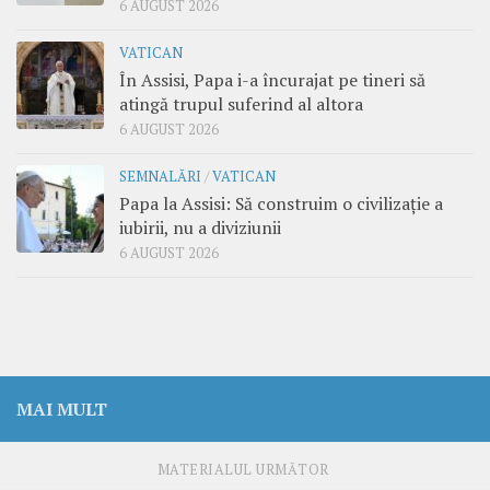
6 AUGUST 2026
VATICAN
În Assisi, Papa i-a încurajat pe tineri să
atingă trupul suferind al altora
6 AUGUST 2026
SEMNALĂRI
/
VATICAN
Papa la Assisi: Să construim o civilizație a
iubirii, nu a diviziunii
6 AUGUST 2026
MAI MULT
MATERIALUL URMĂTOR