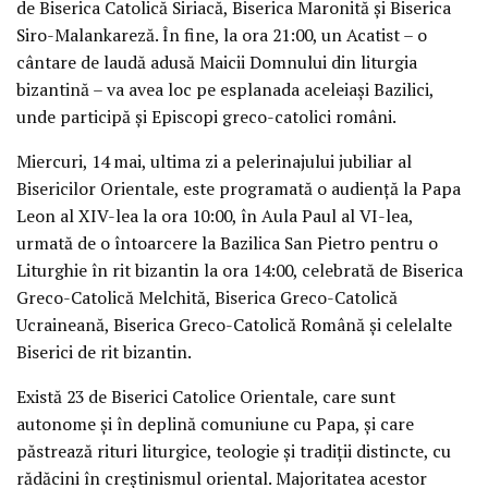
de Biserica Catolică Siriacă, Biserica Maronită și Biserica
Siro-Malankareză. În fine, la ora 21:00, un Acatist – o
cântare de laudă adusă Maicii Domnului din liturgia
bizantină – va avea loc pe esplanada aceleiași Bazilici,
unde participă și Episcopi greco-catolici români.
Miercuri, 14 mai, ultima zi a pelerinajului jubiliar al
Bisericilor Orientale, este programată o audiență la Papa
Leon al XIV-lea la ora 10:00, în Aula Paul al VI-lea,
urmată de o întoarcere la Bazilica San Pietro pentru o
Liturghie în rit bizantin la ora 14:00, celebrată de Biserica
Greco-Catolică Melchită, Biserica Greco-Catolică
Ucraineană, Biserica Greco-Catolică Română și celelalte
Biserici de rit bizantin.
Există 23 de Biserici Catolice Orientale, care sunt
autonome și în deplină comuniune cu Papa, și care
păstrează rituri liturgice, teologie și tradiții distincte, cu
rădăcini în creștinismul oriental. Majoritatea acestor