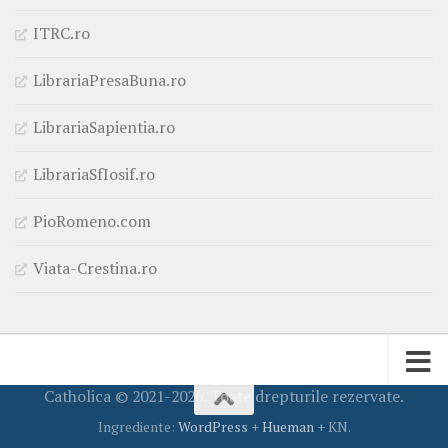
ITRC.ro
LibrariaPresaBuna.ro
LibrariaSapientia.ro
LibrariaSfIosif.ro
PioRomeno.com
Viata-Crestina.ro
Catholica © 2021-2026. Toate drepturile rezervate.
Ingrediente:
WordPress
+
Hueman
+ KN.