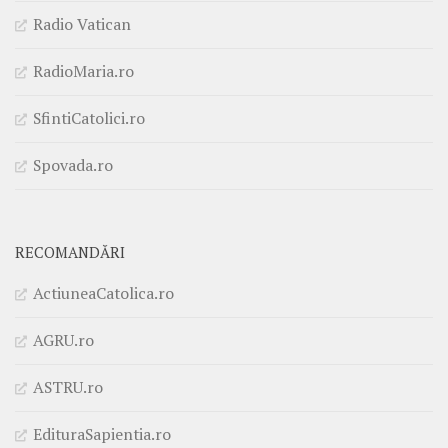
Radio Vatican
RadioMaria.ro
SfintiCatolici.ro
Spovada.ro
RECOMANDĂRI
ActiuneaCatolica.ro
AGRU.ro
ASTRU.ro
EdituraSapientia.ro