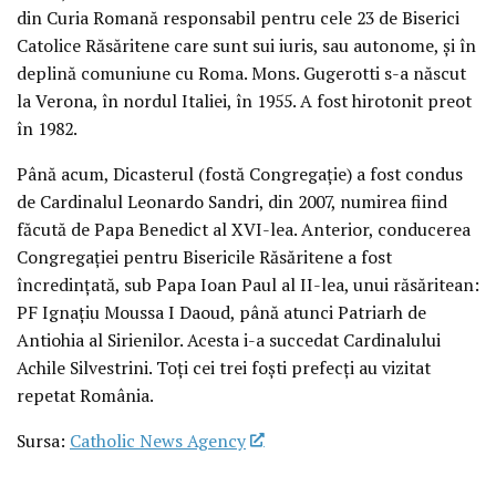
din Curia Romană responsabil pentru cele 23 de Biserici
Catolice Răsăritene care sunt sui iuris, sau autonome, și în
deplină comuniune cu Roma. Mons. Gugerotti s-a născut
la Verona, în nordul Italiei, în 1955. A fost hirotonit preot
în 1982.
Până acum, Dicasterul (fostă Congregație) a fost condus
de Cardinalul Leonardo Sandri, din 2007, numirea fiind
făcută de Papa Benedict al XVI-lea. Anterior, conducerea
Congregației pentru Bisericile Răsăritene a fost
încredințată, sub Papa Ioan Paul al II-lea, unui răsăritean:
PF Ignațiu Moussa I Daoud, până atunci Patriarh de
Antiohia al Sirienilor. Acesta i-a succedat Cardinalului
Achile Silvestrini. Toți cei trei foști prefecți au vizitat
repetat România.
Sursa:
Catholic News Agency