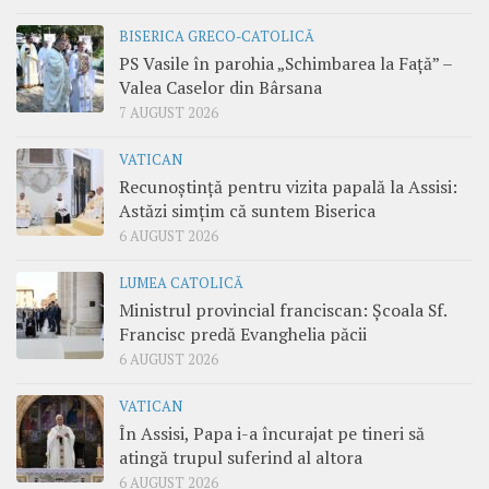
BISERICA GRECO-CATOLICĂ
PS Vasile în parohia „Schimbarea la Față” –
Valea Caselor din Bârsana
7 AUGUST 2026
VATICAN
Recunoștință pentru vizita papală la Assisi:
Astăzi simțim că suntem Biserica
6 AUGUST 2026
LUMEA CATOLICĂ
Ministrul provincial franciscan: Școala Sf.
Francisc predă Evanghelia păcii
6 AUGUST 2026
VATICAN
În Assisi, Papa i-a încurajat pe tineri să
atingă trupul suferind al altora
6 AUGUST 2026