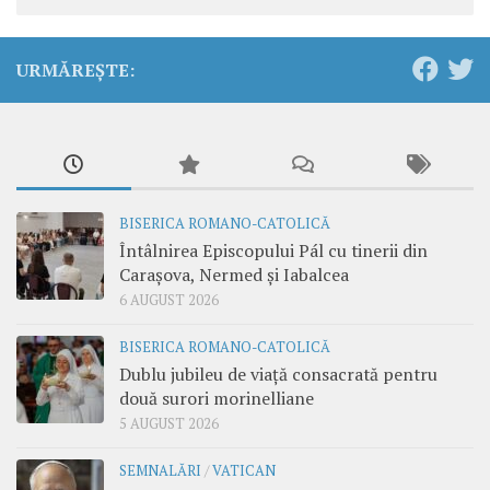
URMĂREȘTE:
BISERICA ROMANO-CATOLICĂ
Întâlnirea Episcopului Pál cu tinerii din
Carașova, Nermed și Iabalcea
6 AUGUST 2026
BISERICA ROMANO-CATOLICĂ
Dublu jubileu de viață consacrată pentru
două surori morinelliane
5 AUGUST 2026
SEMNALĂRI
/
VATICAN