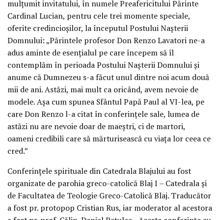
mulțumit invitatului, în numele Preafericitului Părinte
Cardinal Lucian, pentru cele trei momente speciale,
oferite credincioșilor, la începutul Postului Nașterii
Domnului: „Părintele profesor Don Renzo Lavatori ne-a
adus aminte de esențialul pe care începem să îl
contemplăm în perioada Postului Nașterii Domnului și
anume că Dumnezeu s-a făcut unul dintre noi acum două
mii de ani. Astăzi, mai mult ca oricând, avem nevoie de
modele. Așa cum spunea Sfântul Papă Paul al VI-lea, pe
care Don Renzo l-a citat în conferințele sale, lumea de
astăzi nu are nevoie doar de maeștri, ci de martori,
oameni credibili care să mărturisească cu viața lor ceea ce
cred.”
Conferințele spirituale din Catedrala Blajului au fost
organizate de parohia greco-catolică Blaj I – Catedrala și
de Facultatea de Teologie Greco-Catolică Blaj. Traducător
a fost pr. protopop Cristian Rus, iar moderator al acestora
a fost pr. prof. Călin-Daniel Pațulea. „Aceste conferințe au