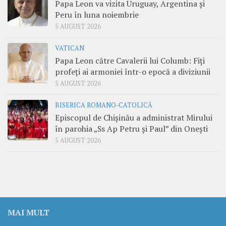
Papa Leon va vizita Uruguay, Argentina și
Peru în luna noiembrie
5 AUGUST 2026
VATICAN
Papa Leon către Cavalerii lui Columb: Fiți
profeți ai armoniei într-o epocă a diviziunii
5 AUGUST 2026
BISERICA ROMANO-CATOLICĂ
Episcopul de Chișinău a administrat Mirului
în parohia „Ss Ap Petru și Paul” din Onești
5 AUGUST 2026
MAI MULT