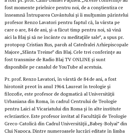
fost momente prielnice pentru noi, de a conștientiza ce
înseamnă Întruparea Cuvântului și îi mulțumim părintelui
profesor Renzo Lavatori pentru faptul că, la vârsta pe
care o are, 84 de ani, și-a făcut timp pentru noi, să vină
aici la Blaj și să ne încânte cu meditațiile sale”, a spus pr.
protopop Cristian Rus, paroh al Catedralei Arhiepiscopale
Majore „Sfânta Treime” din Blaj. Cele trei conferințe au
fost transmise de Radio Blaj TV ONLINE și sunt
disponibile pe canalul de YouTube al acestuia.
Pr. prof. Renzo Lavatori, în vârstă de 84 de ani, a fost
hirotonit preot în anul 1964. Laureat în teologie și
filozofie, este profesor de dogmatică al Universității
Urbaniana din Roma, în cadrul Centrului de Teologie
pentru Laici al Vicariatului din Roma și în alte institute
ecleziastice. Este profesor invitat al Facultății de Teologie
Greco-Catolică din Cadrul Universității „Babeș-Bolyai” din
Cluj Napoca. Dintre numeroasele lucrări editate în limba