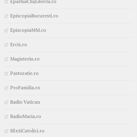
EparhiaClujGherla.ro
EpiscopiaBucuresti.ro
EpiscopiaMM.ro
Ercis.ro
Magisteriu.ro
Pastoratie.ro
ProFamilia.ro
Radio Vatican
RadioMaria.ro
SfintiCatolici.ro