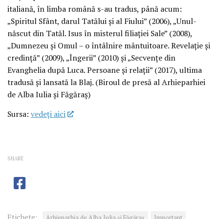
italiană, în limba română s-au tradus, până acum:
„Spiritul Sfânt, darul Tatălui și al Fiului” (2006), „Unul-
născut din Tatăl. Isus în misterul filiației Sale” (2008),
„Dumnezeu și Omul – o întâlnire mântuitoare. Revelație și
credință” (2009), „Îngerii” (2010) și „Secvențe din
Evanghelia după Luca. Persoane și relații” (2017), ultima
tradusă și lansată la Blaj. (Biroul de presă al Arhieparhiei
de Alba Iulia și Făgăraș)
Sursa:
vedeţi aici
SHARE
Etichete:
Arhieparhia de Alba Iulia și Făgăraș
Important