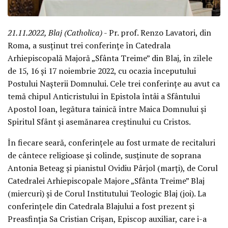
21.11.2022, Blaj (Catholica)
- Pr. prof. Renzo Lavatori, din
Roma, a susținut trei conferințe în Catedrala
Arhiepiscopală Majoră „Sfânta Treime” din Blaj, în zilele
de 15, 16 și 17 noiembrie 2022, cu ocazia începutului
Postului Nașterii Domnului. Cele trei conferințe au avut ca
temă chipul Anticristului în Epistola întâi a Sfântului
Apostol Ioan, legătura tainică între Maica Domnului și
Spiritul Sfânt și asemănarea creștinului cu Cristos.
În fiecare seară, conferințele au fost urmate de recitaluri
de cântece religioase și colinde, susținute de soprana
Antonia Beteag și pianistul Ovidiu Pârjol (marți), de Corul
Catedralei Arhiepiscopale Majore „Sfânta Treime” Blaj
(miercuri) și de Corul Institutului Teologic Blaj (joi). La
conferințele din Catedrala Blajului a fost prezent și
Preasfinția Sa Cristian Crișan, Episcop auxiliar, care i-a