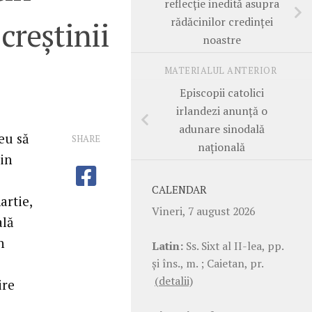
reflecție inedită asupra
rădăcinilor credinței
creștinii
noastre
MATERIALUL ANTERIOR
Episcopii catolici
irlandezi anunță o
adunare sinodală
reu să
SHARE
națională
din
CALENDAR
artie,
Vineri, 7 august 2026
ală
n
Latin:
Ss. Sixt al II-lea, pp.
şi îns., m. ; Caietan, pr.
(detalii)
ire