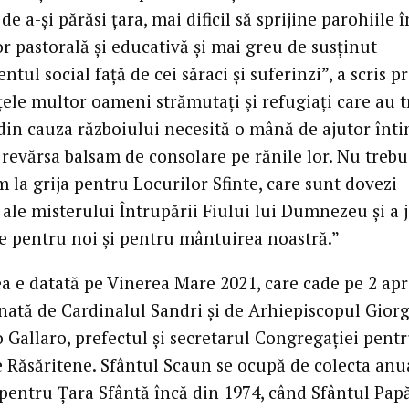
 de a-și părăsi țara, mai dificil să sprijine parohiile î
r pastorală și educativă și mai greu de susținut
tul social față de cei săraci și suferinzi”, a scris pr
țele multor oameni strămutați și refugiați care au t
 din cauza războiului necesită o mână de ajutor înti
 revărsa balsam de consolare pe rănile lor. Nu trebu
 la grija pentru Locurilor Sfinte, care sunt dovezi
ale misterului Întrupării Fiului lui Dumnezeu și a je
le pentru noi și pentru mântuirea noastră.”
a e datată pe Vinerea Mare 2021, care cade pe 2 april
nată de Cardinalul Sandri și de Arhiepiscopul Gior
 Gallaro, prefectul și secretarul Congregației pent
le Răsăritene. Sfântul Scaun se ocupă de colecta anu
i pentru Țara Sfântă încă din 1974, când Sfântul Pap