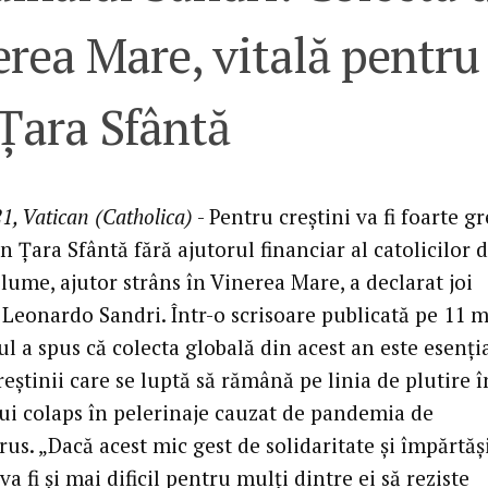
rea Mare, vitală pentru 
Țara Sfântă
1, Vatican (Catholica)
- Pentru creștini va fi foarte g
 Țara Sfântă fără ajutorul financiar al catolicilor 
lume, ajutor strâns în Vinerea Mare, a declarat joi
Leonardo Sandri. Într-o scrisoare publicată pe 11 m
l a spus că colecta globală din acest an este esenți
eștinii care se luptă să rămână pe linia de plutire î
i colaps în pelerinaje cauzat de pandemia de
us. „Dacă acest mic gest de solidaritate și împărtăș
va fi și mai dificil pentru mulți dintre ei să reziste