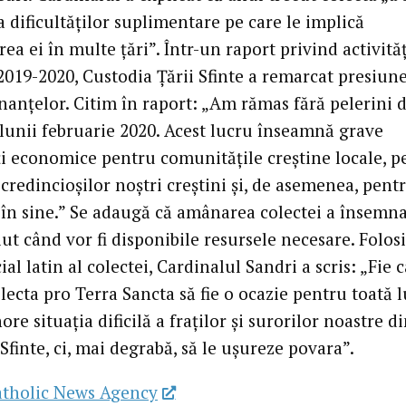
 dificultăților suplimentare pe care le implică
ea ei în multe țări”. Într-un raport privind activităț
 2019-2020, Custodia Țării Sfinte a remarcat presiun
nanțelor. Citim în raport: „Am rămas fără pelerini d
 lunii februarie 2020. Acest lucru înseamnă grave
ăți economice pentru comunitățile creștine locale, p
 credincioșilor noștri creștini și, de asemenea, pent
 în sine.” Se adaugă că amânarea colectei a însemna
iut când vor fi disponibile resursele necesare. Folos
icial latin al colectei, Cardinalul Sandri a scris: „Fie 
lecta pro Terra Sancta să fie o ocazie pentru toată
ore situația dificilă a fraților și surorilor noastre d
Sfinte, ci, mai degrabă, să le ușureze povara”.
atholic News Agency