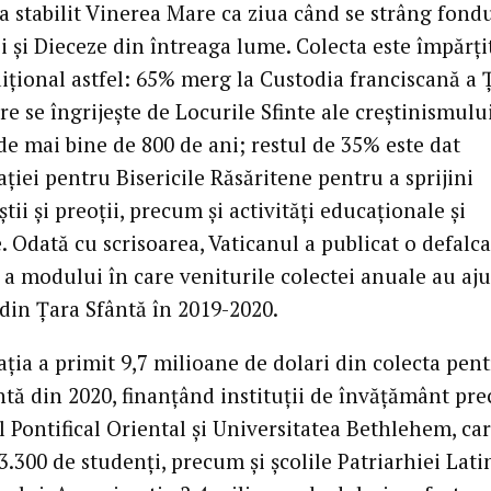
 a stabilit Vinerea Mare ca ziua când se strâng fond
i și Dieceze din întreaga lume. Colecta este împărți
ițional astfel: 65% merg la Custodia franciscană a Ț
are se îngrijește de Locurile Sfinte ale creștinismulu
de mai bine de 800 de ani; restul de 35% este dat
iei pentru Bisericile Răsăritene pentru a sprijini
tii și preoții, precum și activități educaționale și
. Odată cu scrisoarea, Vaticanul a publicat o defalc
 a modului în care veniturile colectei anuale au aju
 din Țara Sfântă în 2019-2020.
ția a primit 9,7 milioane de dolari din colecta pen
ntă din 2020, finanțând instituții de învățământ pr
l Pontifical Oriental și Universitatea Bethlehem, ca
.300 de studenți, precum și școlile Patriarhiei Lati