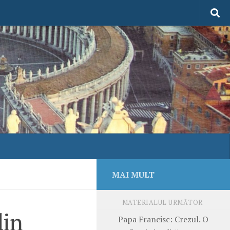
MAI MULT
MATERIALUL URMĂTOR
din
Papa Francisc: Crezul. O