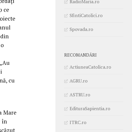
ordați
RadioMaria.ro
p ce
SfintiCatolici.ro
roiecte
 anul
Spovada.ro
 din
 o
RECOMANDĂRI
. „Au
ActiuneaCatolica.ro
i
nă, cu
AGRU.ro
ASTRU.ro
EdituraSapientia.ro
ea Mare
 în
ITRC.ro
 scăzut