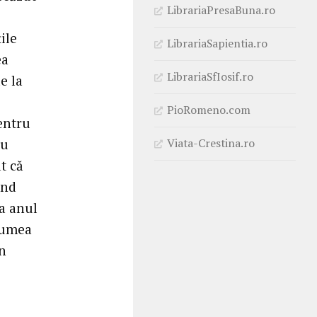
LibrariaPresaBuna.ro
ile
LibrariaSapientia.ro
ea
LibrariaSfIosif.ro
e la
PioRomeno.com
entru
Viata-Crestina.ro
ru
t că
ind
ca anul
 lumea
in