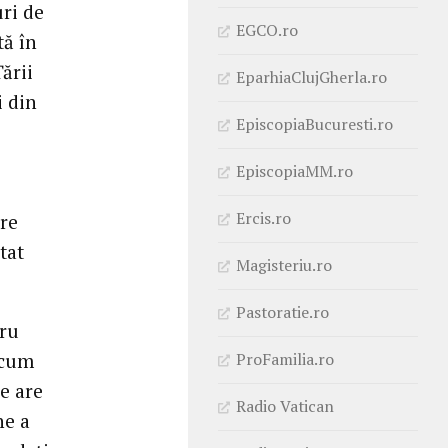
uri de
EGCO.ro
tă în
ării
EparhiaClujGherla.ro
i din
EpiscopiaBucuresti.ro
EpiscopiaMM.ro
Ercis.ro
are
tat
Magisteriu.ro
Pastoratie.ro
tru
ProFamilia.ro
ecum
re are
Radio Vatican
ne a