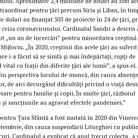
mului. Aproximativ 2,4 milioane de dolari au fost ac
traordinar pentru țări precum Siria și Liban, în tim
e dolari au finanțat 303 de proiecte în 24 de țări, p
 criza coronavirusului. Cardinalul Sandri a descris
pt „un an de încercări” pentru minoritatea creștină
Mijlociu. „În 2020, creștinii din acele țări au suferit
are i-a făcut să se simtă și mai îndepărtați, rupți de
 vital cu frații din diferite țări ale lumii”, a spus el
din perspectiva locului de muncă, din cauza absențe
or, de aici decurgând dificultăți privind o viață dem
sare pentru familie și copii. În multe țări, războiul
 și sancțiunile au agravat efectele pandemiei.”
pentru Țara Sfântă a fost mutată în 2020 din Viner
ptembrie, din cauza suspendării Liturghiei cu public
uri. Cardinalul a explicat că anul trecut colecta „a