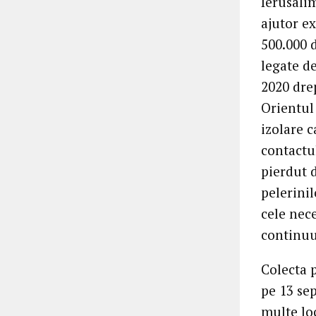
Ierusali
ajutor ex
500.000 d
legate de
2020 dre
Orientul 
izolare c
contactul
pierdut 
pelerinil
cele nece
continuu
Colecta 
pe 13 se
multe loc