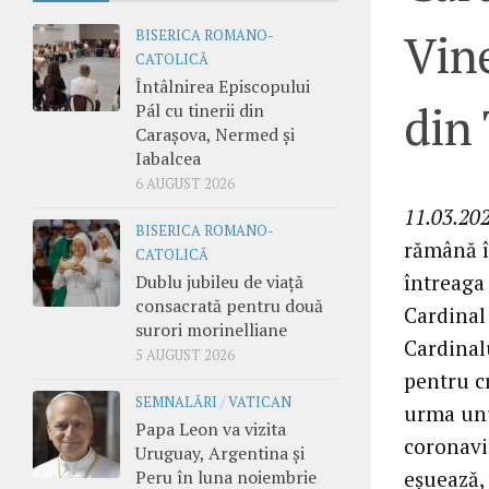
Vine
BISERICA ROMANO-
CATOLICĂ
Întâlnirea Episcopului
din 
Pál cu tinerii din
Carașova, Nermed și
Iabalcea
6 AUGUST 2026
11.03.202
BISERICA ROMANO-
rămână în
CATOLICĂ
întreaga 
Dublu jubileu de viață
consacrată pentru două
Cardinal 
surori morinelliane
Cardinalu
5 AUGUST 2026
pentru cr
SEMNALĂRI
/
VATICAN
urma unu
Papa Leon va vizita
coronavir
Uruguay, Argentina și
eșuează, 
Peru în luna noiembrie