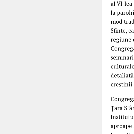
al VI-lea
la parohi
mod trad
Sfinte, c
regiune 
Congregaț
seminariș
culturale
detaliată
creștinii
Congrega
Țara Sfâ
Institutu
aproape 3