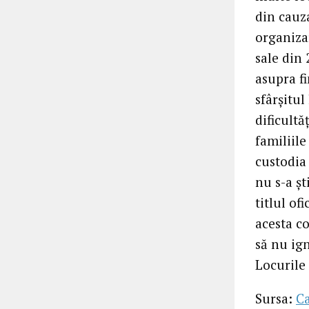
din cauza
organizar
sale din
asupra fi
sfârșitul
dificult
familiile
custodia
nu s-a șt
titlul of
acesta co
să nu ign
Locurile 
Sursa:
C