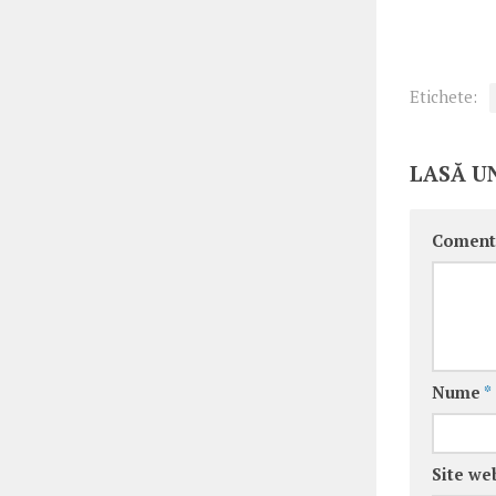
Etichete:
LASĂ U
Coment
Nume
*
Site we