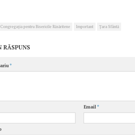
Congregaţia pentru Bisericile Răsăritene
Important
Ţara Sfântă
N RĂSPUNS
ariu
*
Email
*
b