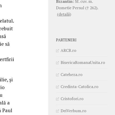
Bizantin:
Sf. cuv. m.
n
Dometie Persul († 262).
(detalii)
elatul.
rebuit
nsă
PARTENERI
ie să
ARCB.ro
rtfirii
BisericaRomanaUnita.ro
Cateheza.ro
ie, și
Credinta-Catolica.ro
gio
ru
Cristofori.ro
ală a
ă Paul
DeiVerbum.ro