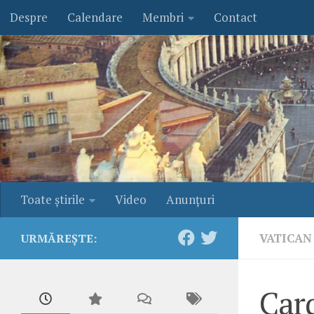
Despre
Calendare
Membri
Contact
Skip to content
Toate ştirile
Video
Anunţuri
VATICAN
URMĂREȘTE:
Card