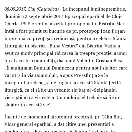
08.09.2017, Cluj (Catholica)
- La începutul lunii septembrie,
duminică 3 septembrie 2017, Episcopul eparhial de Cluj-
Gherla, PS Florentin, a vizitat protopopiatul Bistrița. Mai
întâi a fost primit cu bucurie de pr. protopop Ioan Frișan
împreună cu preoți și credincioși, pentru a celebra Sfânta
Liturghie în biserica „Buna Vestire” din Bistrița. Vizita a
avut ca motiv principal ridicarea la treapta preoției a unui
fiu al acestei comunități, diaconul Valentin Cristian Bica.
„Îi mulțumim Bunului Dumnezeu pentru noul slujitor care
va intra în via Domnului”, a spus Preasfinția Sa la
începutul predicii, „și ne rugăm la această Sfântă Jertfă
liturgică, ca el să fie un vrednic slujbaș al «Stăpânului
viei», știind că via este a Domnului și el trebuie să fie un
slujitor în această vie”.
Înainte de momentul hirotonirii preoțești, pr. Călin Bot,
Vicar general eparhial, a dat citire unei prezentări a
noului preot, din care redăm: „Valentin Cristian este