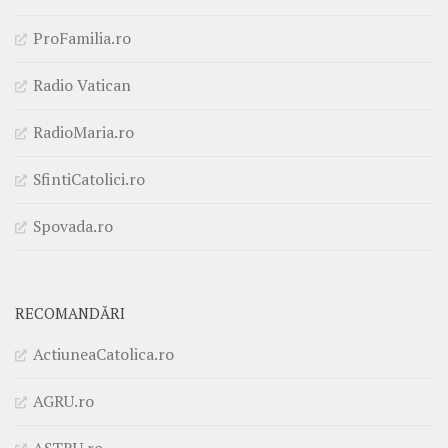
ProFamilia.ro
Radio Vatican
RadioMaria.ro
SfintiCatolici.ro
Spovada.ro
RECOMANDĂRI
ActiuneaCatolica.ro
AGRU.ro
ASTRU.ro