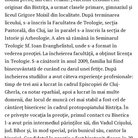
originar din Bistrița, a urmat clasele primare, gimnaziul și
liceul Grigore Moisil din localitate. După terminarea
liceului, s-a înscris la Facultatea de Teologie, secția
Pastorală, din Cluj, iar în paralel s-a înscris la secția de
Istorie și Arheologie. A ales să rămână în Seminarul
Teologic Sf. Ioan Evanghelistul, unde s-a format în
vederea preoției. La încheierea facultății, a obținut licența
în Teologie. S-a căsătorit în anul 2009, familia lui fiind
binecuvântată de curând cu darul unei fetițe. După
încheierea studiilor a avut câteva experiențe profesionale:
timp de trei ani a lucrat în cadrul Episcopiei de Cluj-
Gherla, ca notar eparhial, apoi a lucrat în mai multe
domenii, dar locul de muncă cel mai stabil a fost cel de
cântăreț bisericesc în cadrul protopopiatului Bistrița. În
ce privește vocația la preoție, primul contact cu Biserica
l-a avut prin intermediul părinților săi, din Vadul Crișului,
jud. Bihor și, în mod special, prin bunicul său, cantor la
biserică. Candidatul la preoție a fost hirotonit diacon în 29