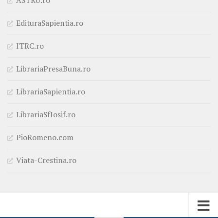
EdituraSapientia.ro
ITRC.ro
LibrariaPresaBuna.ro
LibrariaSapientia.ro
LibrariaSfIosif.ro
PioRomeno.com
Viata-Crestina.ro