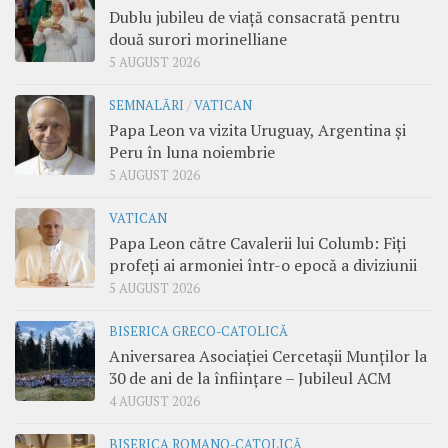
Dublu jubileu de viață consacrată pentru
două surori morinelliane
5 AUGUST 2026
SEMNALĂRI
/
VATICAN
Papa Leon va vizita Uruguay, Argentina și
Peru în luna noiembrie
5 AUGUST 2026
VATICAN
Papa Leon către Cavalerii lui Columb: Fiți
profeți ai armoniei într-o epocă a diviziunii
5 AUGUST 2026
BISERICA GRECO-CATOLICĂ
Aniversarea Asociației Cercetașii Munților la
30 de ani de la înființare – Jubileul ACM
4 AUGUST 2026
BISERICA ROMANO-CATOLICĂ