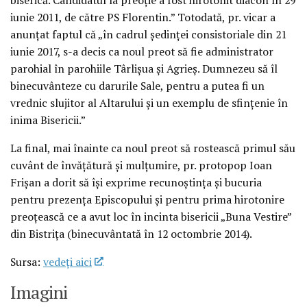
iunie 2011, de către PS Florentin.” Totodată, pr. vicar a
anunțat faptul că „în cadrul ședinței consistoriale din 21
iunie 2017, s-a decis ca noul preot să fie administrator
parohial în parohiile Târlișua și Agrieș. Dumnezeu să îl
binecuvânteze cu darurile Sale, pentru a putea fi un
vrednic slujitor al Altarului și un exemplu de sfințenie în
inima Bisericii.”
La final, mai înainte ca noul preot să rostească primul său
cuvânt de învățătură și mulțumire, pr. protopop Ioan
Frișan a dorit să își exprime recunoștința și bucuria
pentru prezența Episcopului și pentru prima hirotonire
preoțească ce a avut loc în incinta bisericii „Buna Vestire”
din Bistrița (binecuvântată în 12 octombrie 2014).
Sursa:
vedeţi aici
Imagini