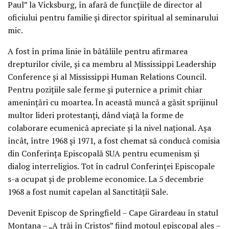
Paul” la Vicksburg, în afară de funcțiile de director al
oficiului pentru familie și director spiritual al seminarului
mic.
A fost în prima linie în bătăliile pentru afirmarea
drepturilor civile, și ca membru al Mississippi Leadership
Conference și al Mississippi Human Relations Council.
Pentru pozițiile sale ferme și puternice a primit chiar
amenințări cu moartea. În această muncă a găsit sprijinul
multor lideri protestanți, dând viață la forme de
colaborare ecumenică apreciate și la nivel național. Așa
încât, între 1968 și 1971, a fost chemat să conducă comisia
din Conferința Episcopală SUA pentru ecumenism și
dialog interreligios. Tot în cadrul Conferinței Episcopale
s-a ocupat și de probleme economice. La 5 decembrie
1968 a fost numit capelan al Sanctității Sale.
Devenit Episcop de Springfield – Cape Girardeau în statul
Montana – „A trăi în Cristos” fiind motoul episcopal ales –