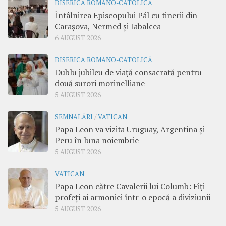
BISERICA ROMANO-CATOLICĂ
Întâlnirea Episcopului Pál cu tinerii din
Carașova, Nermed și Iabalcea
6 AUGUST 2026
BISERICA ROMANO-CATOLICĂ
Dublu jubileu de viață consacrată pentru
două surori morinelliane
5 AUGUST 2026
SEMNALĂRI
/
VATICAN
Papa Leon va vizita Uruguay, Argentina și
Peru în luna noiembrie
5 AUGUST 2026
VATICAN
Papa Leon către Cavalerii lui Columb: Fiți
profeți ai armoniei într-o epocă a diviziunii
5 AUGUST 2026