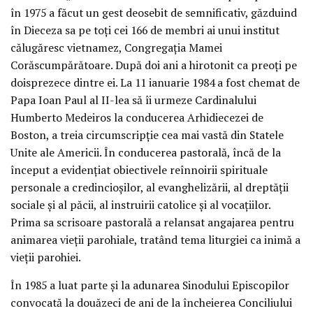
în 1975 a făcut un gest deosebit de semnificativ, găzduind
în Dieceza sa pe toți cei 166 de membri ai unui institut
călugăresc vietnamez, Congregația Mamei
Corăscumpărătoare. După doi ani a hirotonit ca preoți pe
doisprezece dintre ei. La 11 ianuarie 1984 a fost chemat de
Papa Ioan Paul al II-lea să îi urmeze Cardinalului
Humberto Medeiros la conducerea Arhidiecezei de
Boston, a treia circumscripție cea mai vastă din Statele
Unite ale Americii. În conducerea pastorală, încă de la
început a evidențiat obiectivele reînnoirii spirituale
personale a credincioșilor, al evanghelizării, al dreptății
sociale și al păcii, al instruirii catolice și al vocațiilor.
Prima sa scrisoare pastorală a relansat angajarea pentru
animarea vieții parohiale, tratând tema liturgiei ca inimă a
vieții parohiei.
În 1985 a luat parte și la adunarea Sinodului Episcopilor
convocată la douăzeci de ani de la încheierea Conciliului