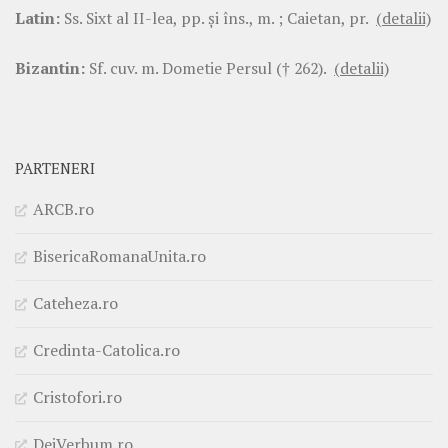
Latin:
Ss. Sixt al II-lea, pp. şi îns., m. ; Caietan, pr.
(detalii)
Bizantin:
Sf. cuv. m. Dometie Persul († 262).
(detalii)
PARTENERI
ARCB.ro
BisericaRomanaUnita.ro
Cateheza.ro
Credinta-Catolica.ro
Cristofori.ro
DeiVerbum.ro