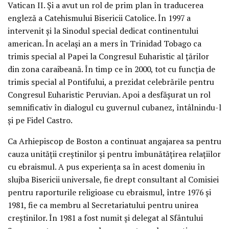
Vatican II. Și a avut un rol de prim plan în traducerea
engleză a Catehismului Bisericii Catolice. În 1997 a
intervenit și la Sinodul special dedicat continentului
american. În același an a mers în Trinidad Tobago ca
trimis special al Papei la Congresul Euharistic al țărilor
din zona caraibeană. În timp ce în 2000, tot cu funcția de
trimis special al Pontifului, a prezidat celebrările pentru
Congresul Euharistic Peruvian. Apoi a desfășurat un rol
semnificativ în dialogul cu guvernul cubanez, întâlnindu-l
și pe Fidel Castro.
Ca Arhiepiscop de Boston a continuat angajarea sa pentru
cauza unității creștinilor și pentru îmbunătățirea relațiilor
cu ebraismul. A pus experiența sa în acest domeniu în
slujba Bisericii universale, fie drept consultant al Comisiei
pentru raporturile religioase cu ebraismul, între 1976 și
1981, fie ca membru al Secretariatului pentru unirea
creștinilor. În 1981 a fost numit și delegat al Sfântului