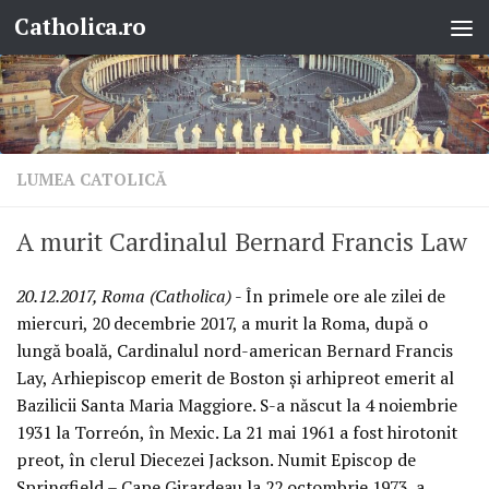
Catholica.ro
Skip to content
LUMEA CATOLICĂ
A murit Cardinalul Bernard Francis Law
20.12.2017, Roma (Catholica)
- În primele ore ale zilei de
miercuri, 20 decembrie 2017, a murit la Roma, după o
lungă boală, Cardinalul nord-american Bernard Francis
Lay, Arhiepiscop emerit de Boston și arhipreot emerit al
Bazilicii Santa Maria Maggiore. S-a născut la 4 noiembrie
1931 la Torreón, în Mexic. La 21 mai 1961 a fost hirotonit
preot, în clerul Diecezei Jackson. Numit Episcop de
Springfield – Cape Girardeau la 22 octombrie 1973, a