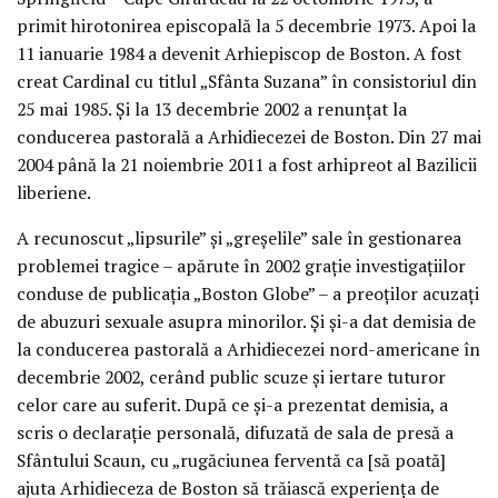
primit hirotonirea episcopală la 5 decembrie 1973. Apoi la
11 ianuarie 1984 a devenit Arhiepiscop de Boston. A fost
creat Cardinal cu titlul „Sfânta Suzana” în consistoriul din
25 mai 1985. Și la 13 decembrie 2002 a renunțat la
conducerea pastorală a Arhidiecezei de Boston. Din 27 mai
2004 până la 21 noiembrie 2011 a fost arhipreot al Bazilicii
liberiene.
A recunoscut „lipsurile” și „greșelile” sale în gestionarea
problemei tragice – apărute în 2002 grație investigațiilor
conduse de publicația „Boston Globe” – a preoților acuzați
de abuzuri sexuale asupra minorilor. Și și-a dat demisia de
la conducerea pastorală a Arhidiecezei nord-americane în
decembrie 2002, cerând public scuze și iertare tuturor
celor care au suferit. După ce și-a prezentat demisia, a
scris o declarație personală, difuzată de sala de presă a
Sfântului Scaun, cu „rugăciunea ferventă ca [să poată]
ajuta Arhidieceza de Boston să trăiască experiența de