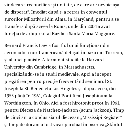
vindecare, reconciliere și unitate, de care are nevoie așa
de disperat”. Imediat după s-a retras în conventul
surorilor Milostivirii din Alma, în Maryland, pentru a se
transfera după aceea la Roma, unde din 2004 a avut
funcția de arhipreot al Bazilicii Santa Maria Maggiore.
Bernard Francis Law a fost fiul unui funcționar din
aeronautica nord-americană detașat în baza din Torreón,
și al unei pianiste. A terminat studiile la Harvard
University din Cambridge, în Massachusetts,
specializându-se în studii medievale. Apoi a început
pregătirea pentru preoție frecventând seminarul St.
Joseph la St. Benedicta Los Angeles și, după aceea, din
1955 până în 1961, Colegiul Pontifical Josephinum la
Worthington, în Ohio. Aici a fost hirotonit preot în 1961,
pentru Dieceza de Natchez-Jackson (acum Jackson). Timp
de cinci ani a condus ziarul diecezan „Mississipi Register”
și timp de doi ani a fost vicar parohial în biserica „Sfântul