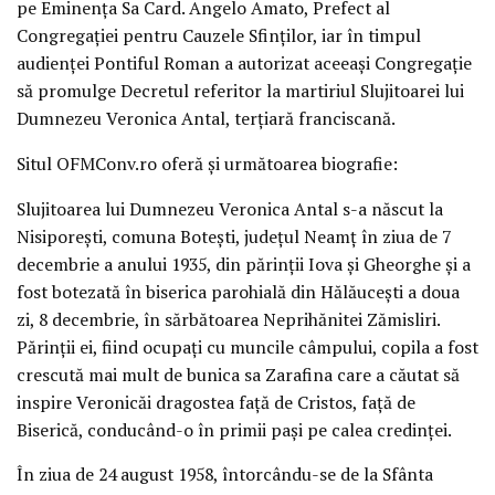
pe Eminența Sa Card. Angelo Amato, Prefect al
Congregației pentru Cauzele Sfinților, iar în timpul
audienței Pontiful Roman a autorizat aceeași Congregație
să promulge Decretul referitor la martiriul Slujitoarei lui
Dumnezeu Veronica Antal, terțiară franciscană.
Situl OFMConv.ro oferă și următoarea biografie:
Slujitoarea lui Dumnezeu Veronica Antal s-a născut la
Nisiporești, comuna Botești, județul Neamț în ziua de 7
decembrie a anului 1935, din părinții Iova și Gheorghe și a
fost botezată în biserica parohială din Hălăucești a doua
zi, 8 decembrie, în sărbătoarea Neprihănitei Zămisliri.
Părinții ei, fiind ocupați cu muncile câmpului, copila a fost
crescută mai mult de bunica sa Zarafina care a căutat să
inspire Veronicăi dragostea față de Cristos, față de
Biserică, conducând-o în primii pași pe calea credinței.
În ziua de 24 august 1958, întorcându-se de la Sfânta