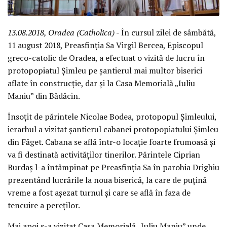
13.08.2018, Oradea (Catholica)
- În cursul zilei de sâmbătă,
11 august 2018, Preasfinția Sa Virgil Bercea, Episcopul
greco-catolic de Oradea, a efectuat o vizită de lucru în
protopopiatul Șimleu pe șantierul mai multor biserici
aflate în construcție, dar și la Casa Memorială „Iuliu
Maniu” din Bădăcin.
Însoțit de părintele Nicolae Bodea, protopopul Șimleului,
ierarhul a vizitat șantierul cabanei protopopiatului Șimleu
din Făget. Cabana se află într-o locație foarte frumoasă și
va fi destinată activităților tinerilor. Părintele Ciprian
Burdaș l-a întâmpinat pe Preasfinția Sa în parohia Drighiu
prezentând lucrările la noua biserică, la care de puțină
vreme a fost așezat turnul și care se află în faza de
tencuire a pereților.
Mai apoi s-a vizitat Casa Memorială „Iuliu Maniu” unde