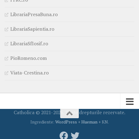
LibrariaPresaBuna.ro
LibrariaSapientia.ro
LibrariaSfIosif.ro
PioRomeno.com
Viata-Crestina.ro
Catholica © 2021-2026. Toate drepturile rezervate.
Ingrediente:
WordPress
+
Hueman
+ KN.