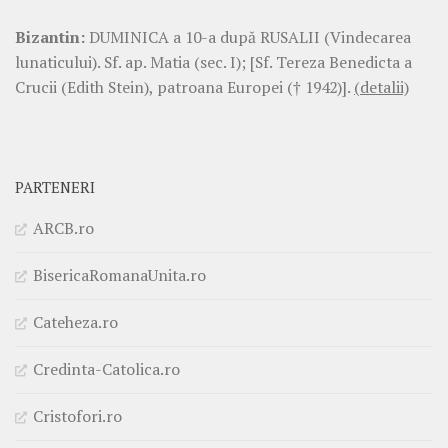
Bizantin:
DUMINICA a 10-a după RUSALII (Vindecarea
lunaticului). Sf. ap. Matia (sec. I); [Sf. Tereza Benedicta a
Crucii (Edith Stein), patroana Europei († 1942)].
(detalii)
PARTENERI
ARCB.ro
BisericaRomanaUnita.ro
Cateheza.ro
Credinta-Catolica.ro
Cristofori.ro