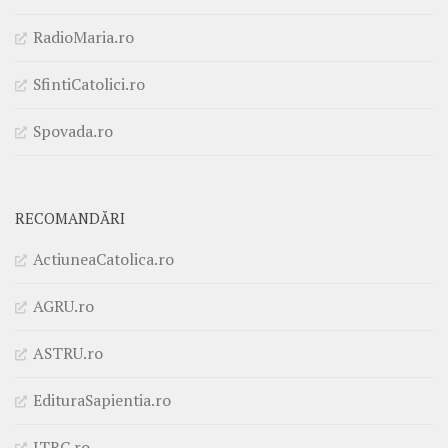
RadioMaria.ro
SfintiCatolici.ro
Spovada.ro
RECOMANDĂRI
ActiuneaCatolica.ro
AGRU.ro
ASTRU.ro
EdituraSapientia.ro
ITRC.ro