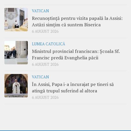
VATICAN
Recunoștință pentru vizita papală la Assisi:
Astăzi simțim că suntem Biserica
6 AUGUST 2026
LUMEA CATOLICĂ
Ministrul provincial franciscan: Școala Sf.
Francisc predă Evanghelia păcii
6 AUGUST 2026
VATICAN
În Assisi, Papa i-a încurajat pe tineri să
atingă trupul suferind al altora
6 AUGUST 2026