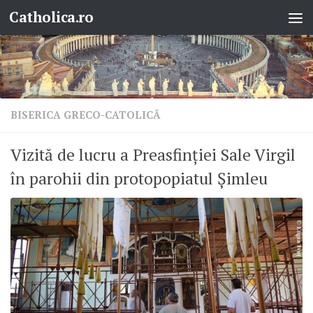
Catholica.ro
Skip to content
BISERICA GRECO-CATOLICĂ
Vizită de lucru a Preasfinției Sale Virgil
în parohii din protopopiatul Șimleu