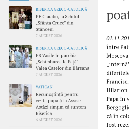
poat
BISERICA GRECO-CATOLICĂ
PF Claudiu, la Schitul
„Sfânta Cruce” din
Stânceni
7 AUGUST 2026
01.11.201
între Pa
BISERICA GRECO-CATOLICĂ
Moscova 
PS Vasile în parohia
„Schimbarea la Față” –
„internă”
Valea Caselor din Bârsana
diferitel
7 AUGUST 2026
Francisc.
VATICAN
Hilarion 
Recunoștință pentru
Papa în v
vizita papală la Assisi:
Bergoglio
Astăzi simțim că suntem
Biserica
că în col
6 AUGUST 2026
fost reze