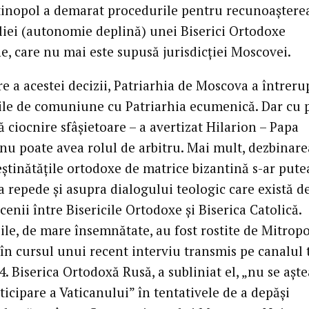
inopol a demarat procedurile pentru recunoaștere
liei (autonomie deplină) unei Biserici Ortodoxe
e, care nu mai este supusă jurisdicției Moscovei.
e a acestei decizii, Patriarhia de Moscova a întreru
ile de comuniune cu Patriarhia ecumenică. Dar cu p
ă ciocnire sfâșietoare – a avertizat Hilarion – Papa
 nu poate avea rolul de arbitru. Mai mult, dezbinare
eștinătățile ortodoxe de matrice bizantină s-ar pute
a repede și asupra dialogului teologic care există d
enii între Bisericile Ortodoxe și Biserica Catolică.
ile, de mare însemnătate, au fost rostite de Mitropo
 în cursul unui recent interviu transmis pe canalul 
4. Biserica Ortodoxă Rusă, a subliniat el, „nu se aște
ticipare a Vaticanului” în tentativele de a depăși