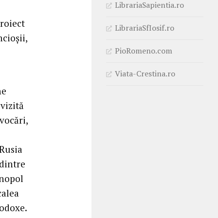
LibrariaSapientia.ro
roiect
LibrariaSfIosif.ro
cioșii,
PioRomeno.com
Viata-Crestina.ro
ne
vizită
vocări,
 Rusia
 dintre
inopol
calea
todoxe.