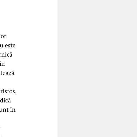
lor
u este
rnică
in
ntează
ristos,
adică
sunt în
r
d