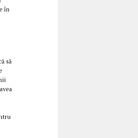
e în
că să
e
nii
 avea
entru