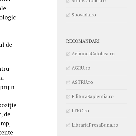
SfintiCatolici.ro
ale
Spovada.ro
eologic
e
RECOMANDĂRI
ul de
ActiuneaCatolica.ro
AGRU.ro
ntru
la
ASTRU.ro
prijin
EdituraSapientia.ro
poziție
ITRC.ro
, de
timp,
LibrariaPresaBuna.ro
tente