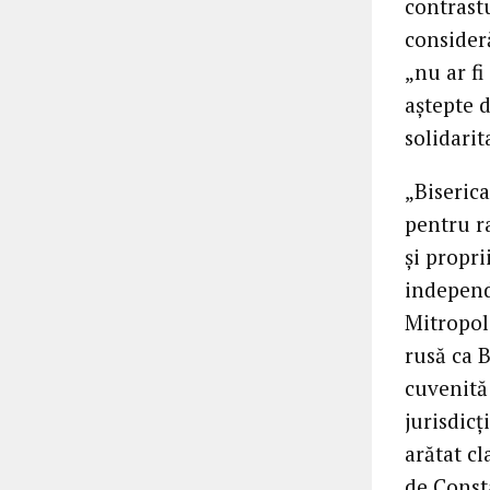
contrast
consideră
„nu ar fi
aștepte d
solidarit
„Biseric
pentru ra
și propr
independ
Mitropol
rusă ca B
cuvenită 
jurisdicț
arătat cl
de Const