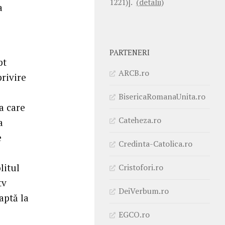
1221)].
(detalii)
a
PARTENERI
pt
ARCB.ro
rivire
BisericaRomanaUnita.ro
a care
Cateheza.ro
a
e
Credinta-Catolica.ro
litul
Cristofori.ro
tv
DeiVerbum.ro
aptă la
EGCO.ro