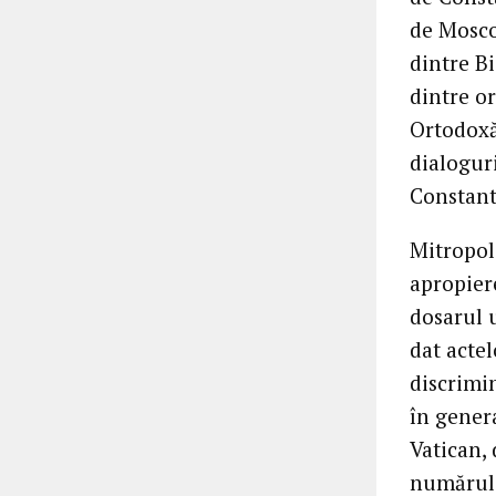
de Moscov
dintre Bi
dintre or
Ortodoxă 
dialogur
Constant
Mitropol
apropier
dosarul 
dat acte
discrimi
în genera
Vatican, 
numărul d