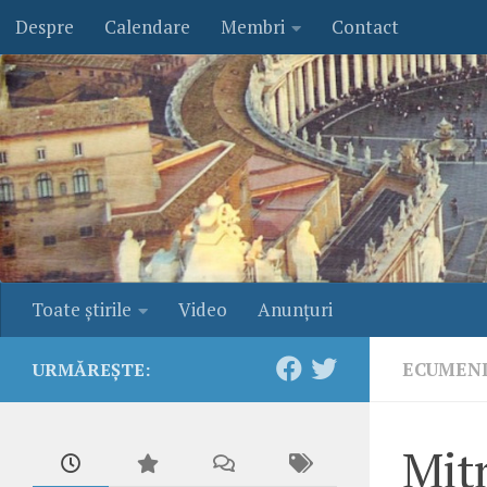
Despre
Calendare
Membri
Contact
Skip to content
Toate ştirile
Video
Anunţuri
ECUMEN
URMĂREȘTE:
Mitr