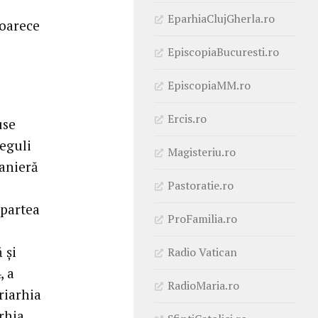
EparhiaClujGherla.ro
eoarece
EpiscopiaBucuresti.ro
EpiscopiaMM.ro
Ercis.ro
use
reguli
Magisteriu.ro
anieră
Pastoratie.ro
 partea
ProFamilia.ro
 și
Radio Vatican
, a
RadioMaria.ro
riarhia
rhia