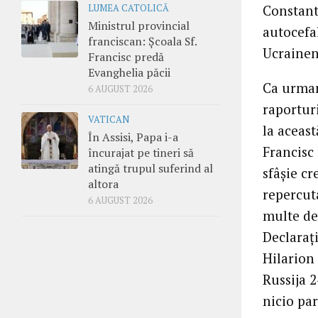
Constant
LUMEA CATOLICĂ
Ministrul provincial
autocefa
franciscan: Școala Sf.
Ucrainen
Francisc predă
Evanghelia păcii
Ca urmar
6 AUGUST 2026
raportur
VATICAN
la aceast
În Assisi, Papa i-a
Francisc
încurajat pe tineri să
atingă trupul suferind al
sfâșie cr
altora
repercut
6 AUGUST 2026
multe dec
Declarați
Hilarion
Russija 2
nicio par