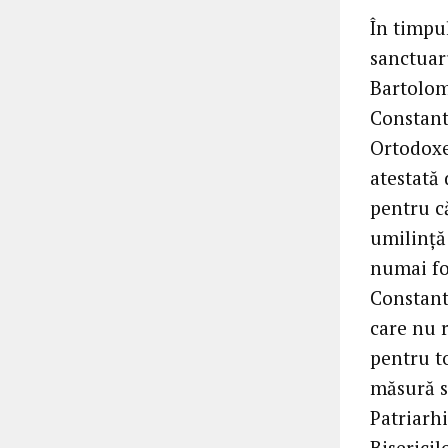
În timpul
sanctuar
Bartolom
Constant
Ortodoxe.
atestată
pentru că
umilință 
numai for
Constanti
care nu r
pentru to
măsură să
Patriarh
Biserici