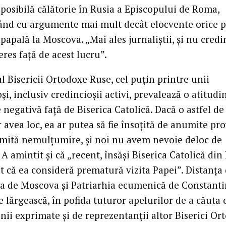
 posibilă călătorie în Rusia a Episcopului de Roma,
ând cu argumente mai mult decât elocvente orice p
 papală la Moscova. „Mai ales jurnaliștii, și nu credin
eres față de acest lucru”.
l Bisericii Ortodoxe Ruse, cel puțin printre unii
și, inclusiv credincioșii activi, prevalează o atitudi
 negativă față de Biserica Catolică. Dacă o astfel de 
 avea loc, ea ar putea să fie însoțită de anumite pro
mită nemulțumire, și noi nu avem nevoie deloc de
 A amintit și că „recent, însăși Biserica Catolică din
t că ea consideră prematură vizita Papei”. Distanța
ia de Moscova și Patriarhia ecumenică de Constant
e lărgească, în pofida tuturor apelurilor de a căuta 
ii exprimate și de reprezentanții altor Biserici Or