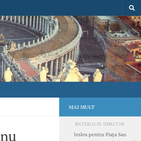
MAI MULT
MATERIALUL URMĂTOR
 nu
Ieslea pentru Piața San