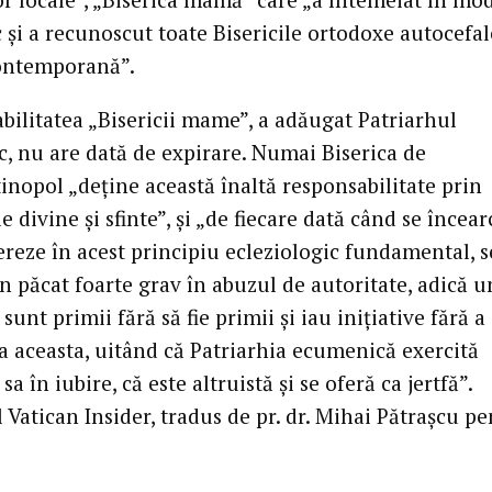
c și a recunoscut toate Bisericile ortodoxe autocefal
ontemporană”.
bilitatea „Bisericii mame”, a adăugat Patriarhul
, nu are dată de expirare. Numai Biserica de
inopol „deține această înaltă responsabilitate prin
 divine și sfinte”, și „de fiecare dată când se încear
ereze în acest principiu ecleziologic fundamental, s
 păcat foarte grav în abuzul de autoritate, adică u
 sunt primii fără să fie primii și iau inițiative fără a
la aceasta, uitând că Patriarhia ecumenică exercită
 sa în iubire, că este altruistă și se oferă ca jertfă”.
 Vatican Insider, tradus de pr. dr. Mihai Pătrașcu p