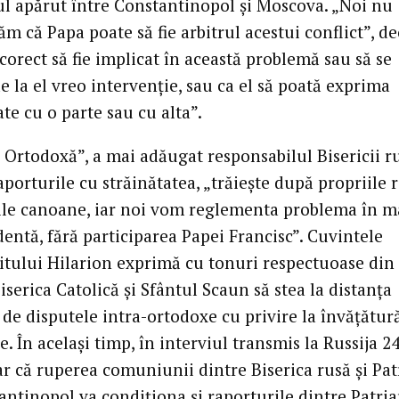
ul apărut între Constantinopol și Moscova. „Noi nu
m că Papa poate să fie arbitrul acestui conflict”, d
 corect să fie implicat în această problemă sau să se
e la el vreo intervenție, sau ca el să poată exprima
ate cu o parte sau cu alta”.
a Ortodoxă”, a mai adăugat responsabilul Bisericii r
porturile cu străinătatea, „trăiește după propriile 
iile canoane, iar noi vom reglementa problema în m
entă, fără participarea Papei Francisc”. Cuvintele
itului Hilarion exprimă cu tonuri respectuoase din
iserica Catolică și Sfântul Scaun să stea la distanța
de disputele intra-ortodoxe cu privire la învățătură
ie. În același timp, în interviul transmis la Russija 24
ar că ruperea comuniunii dintre Biserica rusă și Pat
antinopol va condiționa și raporturile dintre Patria