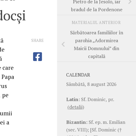
Pietro de la Jesolo, iar
bradul de la Pordenone
docși
MATERIALUL ANTERIOR
Sărbătoarea familiilor în
tă
parohia „Adormirea
SHARE
Maicii Domnului” din
de
capitală
ă
e care
CALENDAR
u Papa
Sâmbătă, 8 august 2026
rus
i pe
Latin:
Sf. Dominic, pr.
(detalii)
lumii
ei a
Bizantin:
Sf. ep. m. Emilian
(sec. VIII); [Sf. Dominic (†