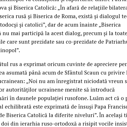
a și Biserica Catolică: „În afară de relațiile bilater
serica rusă și Biserica de Roma, există și dialogul t
todocși și catolici”, dar de acum înainte „Biserica
nu mai participă la acest dialog, precum și la toat
ile care sunt prezidate sau co-prezidate de Patriarh
inopol”.
itul rus a exprimat oricum cuvinte de apreciere pe
ea asumată până acum de Sfântul Scaun cu privire 
ucrainean: „Noi nu am înregistrat niciodată vreun s
lor autorităților ucrainene menite să introducă
nări în daunele populației rusofone. Luăm act că o 
l echilibrată este exprimată de însuși Papa Francisc
de Biserica Catolică la diferite niveluri”. În același 
oi din ierarhia ruso-ortodoxă a risipit vocile insis