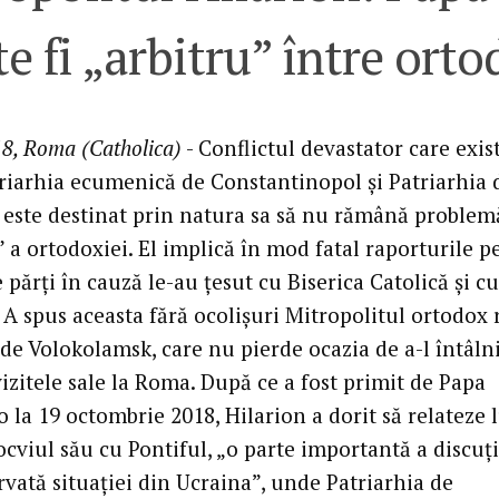
e fi „arbitru” între orto
8, Roma (Catholica)
- Conflictul devastator care exis
triarhia ecumenică de Constantinopol și Patriarhia 
este destinat prin natura sa să nu rămână problem
 a ortodoxiei. El implică în mod fatal raporturile p
e părți în cauză le-au țesut cu Biserica Catolică și c
 A spus aceasta fără ocolișuri Mitropolitul ortodox 
de Volokolamsk, care nu pierde ocazia de a-l întâln
izitele sale la Roma. După ce a fost primit de Papa
 la 19 octombrie 2018, Hilarion a dorit să relateze 
ocviul său cu Pontiful, „o parte importantă a discuți
rvată situației din Ucraina”, unde Patriarhia de