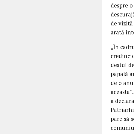
despre o
descuraj
de vizită
arată int
„În cadru
credincio
destul de
papală ar
de o anu
aceasta”.
a declara
Patriarh
pare să s
comuniun