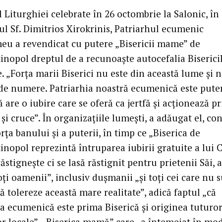
 Liturghiei celebrate în 26 octombrie la Salonic, în
ul Sf. Dimitrios Xirokrinis, Patriarhul ecumenic
eu a revendicat cu putere „Bisericii mame” de
inopol dreptul de a recunoaște autocefalia Biserici
 „Forța marii Biserici nu este din această lume și n
 de numere. Patriarhia noastră ecumenică este pute
 are o iubire care se oferă ca jertfă și acționează pr
și cruce”. În organizațiile lumești, a adăugat el, co
ța banului și a puterii, în timp ce „Biserica de
nopol reprezintă întruparea iubirii gratuite a lui C
ăstignește ci se lasă răstignit pentru prietenii Săi, 
ți oamenii”, inclusiv dușmanii „și toți cei care nu 
 tolereze această mare realitate”, adică faptul „că
ia ecumenică este prima Biserică și originea tuturo
lor locale”, „Biserica mamă” care „a întemeiat în mo