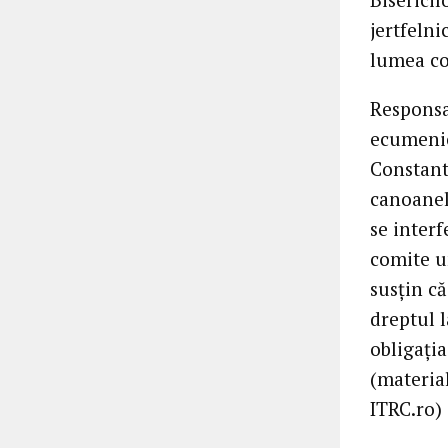
jertfelni
lumea c
Responsa
ecumenic
Constant
canoanele
se interf
comite un
susțin că
dreptul 
obligația
(material
ITRC.ro)