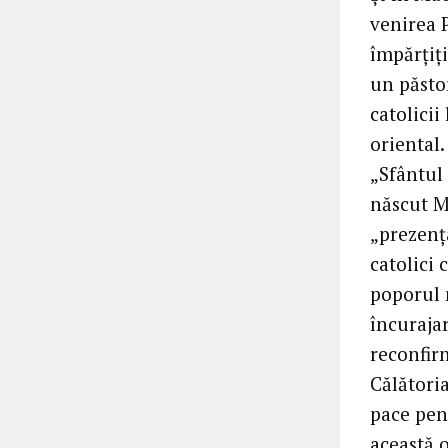
venirea P
împărțiți
un păsto
catolicii
oriental.
„Sfântul 
născut M
„prezenț
catolici 
poporul 
încuraja
reconfirm
Călători
pace pen
această 