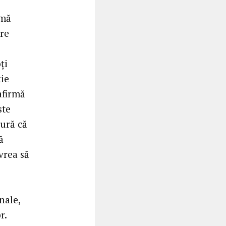
rmă
are
ți
ție
 afirmă
ste
ură că
ă
vrea să
nale,
r.