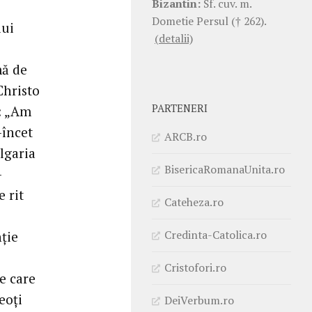
Bizantin:
Sf. cuv. m.
Dometie Persul († 262).
lui
(detalii)
mă de
Christo
PARTENERI
i: „Am
-încet
ARCB.ro
ulgaria
BisericaRomanaUnita.ro
-
e rit
Cateheza.ro
Credinta-Catolica.ro
nție
Cristofori.ro
e care
eoți
DeiVerbum.ro