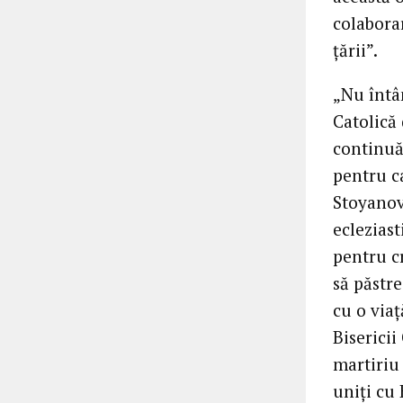
colaborar
țării”.
„Nu întâ
Catolică 
continuă
pentru ca
Stoyanov
ecleziast
pentru c
să păstre
cu o via
Bisericii
martiriu 
uniți cu