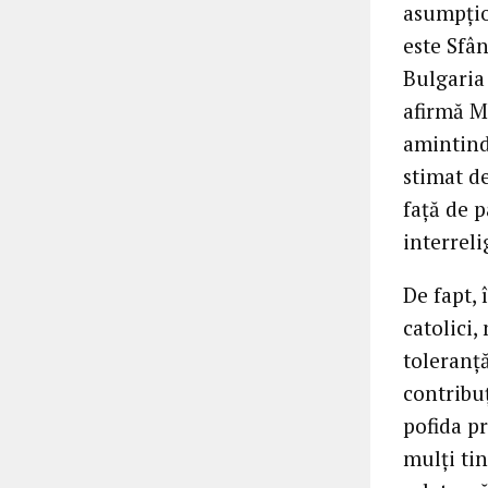
asumpțion
este Sfân
Bulgaria 
afirmă M
amintind
stimat de
față de p
interreli
De fapt, 
catolici,
toleranță
contribuț
pofida p
mulți ti