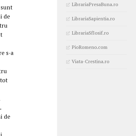
LibrariaPresaBuna.ro
 sunt
și de
LibrariaSapientia.ro
tru
LibrariaSfIosif.ro
t
PioRomeno.com
re s-a
Viata-Crestina.ro
tru
 tot
a
.
i de
i