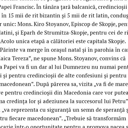
apei Francisc. În tânăra țară balcanică, credincioșii
 în 15 mii de rit bizantin și 5 mii de rit latin, condu
r unic: Mons. Kiro Stoyanov, Episcop de Skopje, pen
 latini, și Eparh de Strumitza-Skopje, pentru cei de ri
 Acolo unica etapă a călătoriei este capitala Skopje.
Părinte va merge în orașul natal și în parohia în ca
aica Tereza”, ne spune Mons. Stoyanov, convins că
a Papei va fi un dar al lui Dumnezeu nu numai pen
ci și pentru credincioșii de alte confesiuni și pentru
macedonean”. După părerea sa, vizita „va fi de mare
re pentru credincioșii din Macedonia care vor pute
a credința lor și adeziunea la succesorul lui Petru”
a „va reprezenta cu siguranță un semn de speranță ș
tru fiecare macedonean”. „Trebuie să transformăm
ocazie într-o oportunitate pentru a promova pacea ș