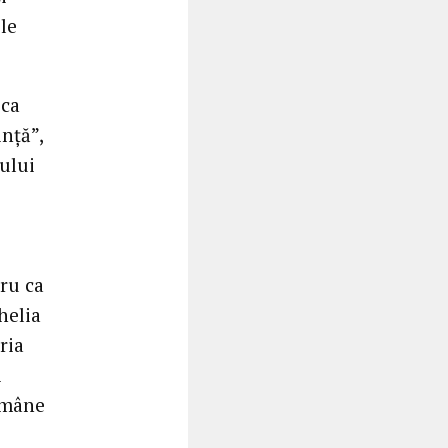
ele
ica
nță”,
ului
ru ca
helia
ria
i
rămâne