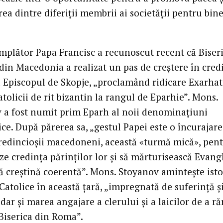
ea dintre diferiții membrii ai societății pentru bin
mplător Papa Francisc a recunoscut recent că Biser
din Macedonia a realizat un pas de creștere în credi
 Episcopul de Skopje, „proclamând ridicare Exarhat
tolicii de rit bizantin la rangul de Eparhie”. Mons.
 a fost numit prim Eparh al noii denominațiuni
ice. După părerea sa, „gestul Papei este o încurajare
redincioșii macedoneni, această «turmă mică», pent
ze credința părinților lor și să mărturisească Evang
ță creștină coerentă”. Mons. Stoyanov amintește isto
 Catolice în această țară, „impregnată de suferință ș
dar și marea angajare a clerului și a laicilor de a 
 Biserica din Roma”.