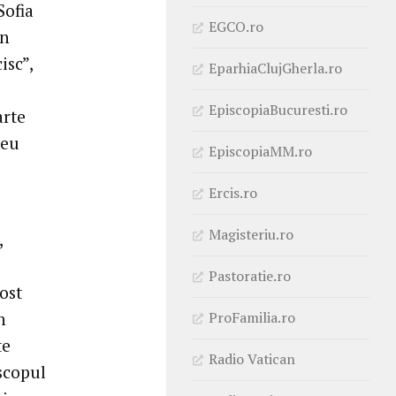
Sofia
EGCO.ro
în
isc”,
EparhiaClujGherla.ro
EpiscopiaBucuresti.ro
arte
reu
EpiscopiaMM.ro
Ercis.ro
Magisteriu.ro
,
Pastoratie.ro
ost
ProFamilia.ro
n
te
Radio Vatican
scopul