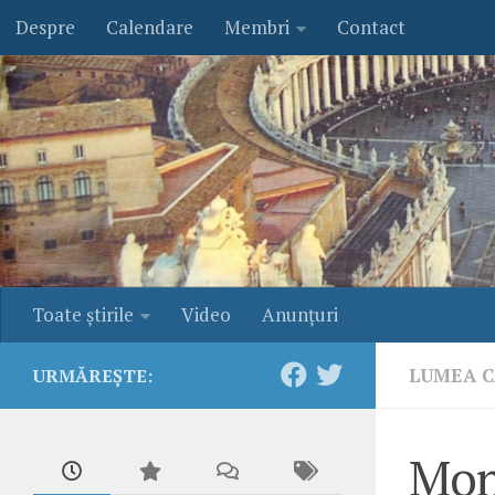
Despre
Calendare
Membri
Contact
Skip to content
Toate ştirile
Video
Anunţuri
LUMEA C
URMĂREȘTE:
Mons