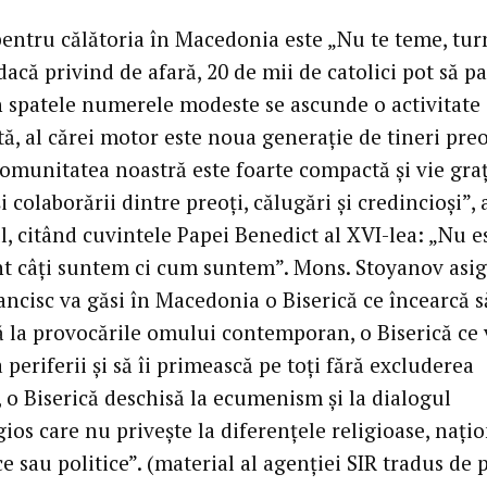
entru călătoria în Macedonia este „Nu te teme, tu
dacă privind de afară, 20 de mii de catolici pot să p
în spatele numerele modeste se ascunde o activitate
ă, al cărei motor este noua generație de tineri preo
Comunitatea noastră este foarte compactă și vie gra
și colaborării dintre preoți, călugări și credincioși”,
l, citând cuvintele Papei Benedict al XVI-lea: „Nu e
t câți suntem ci cum suntem”. Mons. Stoyanov asig
ancisc va găsi în Macedonia o Biserică ce încearcă s
 la provocările omului contemporan, o Biserică ce 
 periferii și să îi primească pe toți fără excluderea
 o Biserică deschisă la ecumenism și la dialogul
gios care nu privește la diferențele religioase, națio
e sau politice”. (material al agenției SIR tradus de p