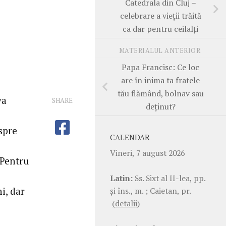
Catedrala din Cluj –
celebrare a vieții trăită
ca dar pentru ceilalți
MATERIALUL ANTERIOR
Papa Francisc: Ce loc
are în inima ta fratele
tău flămând, bolnav sau
va
SHARE
deținut?
spre
CALENDAR
Vineri, 7 august 2026
 Pentru
Latin:
Ss. Sixt al II-lea, pp.
i, dar
şi îns., m. ; Caietan, pr.
(detalii)