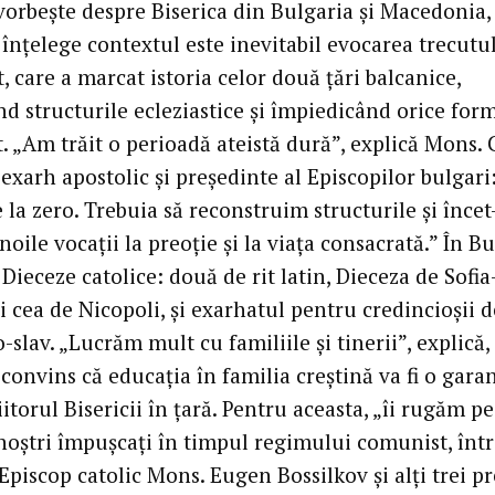
vorbește despre Biserica din Bulgaria și Macedonia,
înțelege contextul este inevitabil evocarea trecutu
 care a marcat istoria celor două țări balcanice,
nd structurile ecleziastice și împiedicând orice for
. „Am trăit o perioadă ateistă dură”, explică Mons. 
exarh apostolic și președinte al Episcopilor bulgar
 la zero. Trebuia să reconstruim structurile și încet
noile vocații la preoție și la viața consacrată.” În B
 Dieceze catolice: două de rit latin, Dieceza de Sofia
i cea de Nicopoli, și exarhatul pentru credincioșii d
-slav. „Lucrăm mult cu familiile și tinerii”, explică,
 convins că educația în familia creștină va fi o gara
itorul Bisericii în țară. Pentru aceasta, „îi rugăm pe
 noștri împușcați în timpul regimului comunist, într
 Episcop catolic Mons. Eugen Bossilkov și alți trei pr