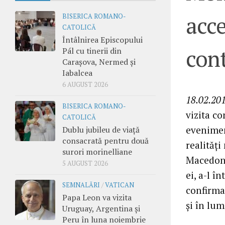
acce
BISERICA ROMANO-
CATOLICĂ
Întâlnirea Episcopului
cont
Pál cu tinerii din
Carașova, Nermed și
Iabalcea
6 AUGUST 2026
18.02.201
BISERICA ROMANO-
vizita c
CATOLICĂ
evenimen
Dublu jubileu de viață
consacrată pentru două
realități
surori morinelliane
Macedonia
5 AUGUST 2026
ei, a-l î
SEMNALĂRI
/
VATICAN
confirma
Papa Leon va vizita
și în lum
Uruguay, Argentina și
Peru în luna noiembrie