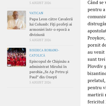
Când se 
5 AUGUST 2026
pentru a 
VATICAN
comunist,
Papa Leon către Cavalerii
distrugâ
lui Columb: Fiți profeți ai
armoniei într-o epocă a
apostolat
diviziunii
Proykov, 
5 AUGUST 2026
pornit de
BISERICA ROMANO-
au venit 
CATOLICĂ
sunt trei
Episcopul de Chișinău a
Plovdiv ș
administrat Mirului în
parohia „Ss Ap Petru și
bizantino
Paul” din Onești
prelatul,
5 AUGUST 2026
pentru vi
martirii
fericitul