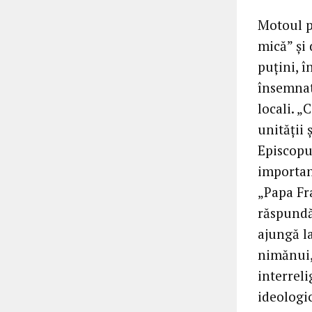
Motoul p
mică” și 
puțini, 
însemnat
locali. „
unității 
Episcopu
importan
„Papa Fr
răspundă
ajungă la
nimănui,
interreli
ideologic