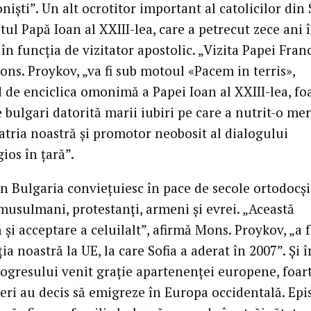
iști”. Un alt ocrotitor important al catolicilor din 
tul Papă Ioan al XXIII-lea, care a petrecut zece ani 
în funcția de vizitator apostolic. „Vizita Papei Franc
ons. Proykov, „va fi sub motoul «Pacem in terris»,
 de enciclica omonimă a Papei Ioan al XXIII-lea, fo
 bulgari datorită marii iubiri pe care a nutrit-o me
atria noastră și promotor neobosit al dialogului
gios în țară”.
în Bulgaria conviețuiesc în pace de secole ortodocși
 musulmani, protestanți, armeni și evrei. „Această
 și acceptare a celuilalt”, afirmă Mons. Proykov, „a f
ia noastră la UE, la care Sofia a aderat în 2007”. Și î
rogresului venit grație apartenenței europene, foar
neri au decis să emigreze în Europa occidentală. Epi