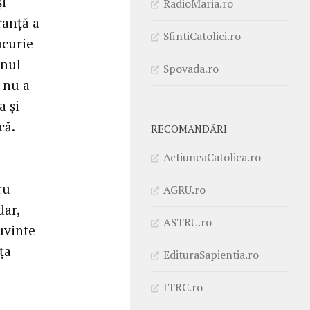
și
RadioMaria.ro
ranță a
SfintiCatolici.ro
ucurie
anul
Spovada.ro
 nu a
a și
că.
RECOMANDĂRI
ActiuneaCatolica.ro
ru
AGRU.ro
dar,
ASTRU.ro
uvinte
ța
EdituraSapientia.ro
ITRC.ro