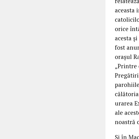
relatează
aceasta 
catolicil
orice înt
acesta ș
fost anun
orașul Ra
„Printre
Pregătiri
parohiil
călătoria
urarea Ex
ale aces
noastră 
Și în Ma