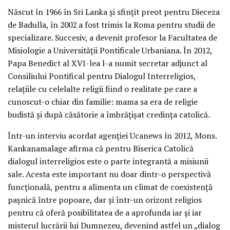
Născut în 1966 în Sri Lanka și sfințit preot pentru Dieceza
de Badulla, în 2002 a fost trimis la Roma pentru studii de
specializare. Succesiv, a devenit profesor la Facultatea de
Misiologie a Universității Pontificale Urbaniana. În 2012,
Papa Benedict al XVI-lea l-a numit secretar adjunct al
Consiliului Pontifical pentru Dialogul Interreligios,
relațiile cu celelalte religii fiind o realitate pe care a
cunoscut-o chiar din familie: mama sa era de religie
budistă și după căsătorie a îmbrățișat credința catolică.
Într-un interviu acordat agenției Ucanews în 2012, Mons.
Kankanamalage afirma că pentru Biserica Catolică
dialogul interreligios este o parte integrantă a misiunii
sale. Acesta este important nu doar dintr-o perspectivă
funcțională, pentru a alimenta un climat de coexistență
pașnică între popoare, dar și într-un orizont religios
pentru că oferă posibilitatea de a aprofunda iar și iar
misterul lucrării lui Dumnezeu, devenind astfel un „dialog