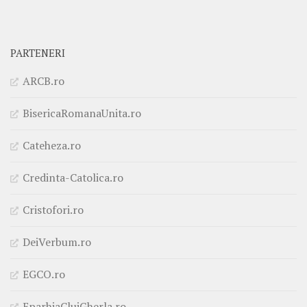
PARTENERI
ARCB.ro
BisericaRomanaUnita.ro
Cateheza.ro
Credinta-Catolica.ro
Cristofori.ro
DeiVerbum.ro
EGCO.ro
EparhiaClujGherla.ro