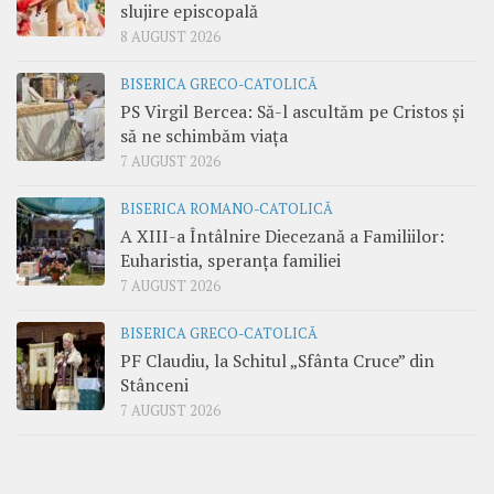
slujire episcopală
8 AUGUST 2026
BISERICA GRECO-CATOLICĂ
PS Virgil Bercea: Să-l ascultăm pe Cristos și
să ne schimbăm viața
7 AUGUST 2026
BISERICA ROMANO-CATOLICĂ
A XIII-a Întâlnire Diecezană a Familiilor:
Euharistia, speranța familiei
7 AUGUST 2026
BISERICA GRECO-CATOLICĂ
PF Claudiu, la Schitul „Sfânta Cruce” din
Stânceni
7 AUGUST 2026