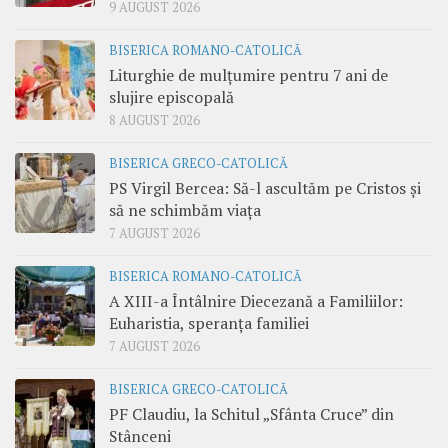
9 AUGUST 2026
BISERICA ROMANO-CATOLICĂ
Liturghie de mulțumire pentru 7 ani de
slujire episcopală
8 AUGUST 2026
BISERICA GRECO-CATOLICĂ
PS Virgil Bercea: Să-l ascultăm pe Cristos și
să ne schimbăm viața
7 AUGUST 2026
BISERICA ROMANO-CATOLICĂ
A XIII-a Întâlnire Diecezană a Familiilor:
Euharistia, speranța familiei
7 AUGUST 2026
BISERICA GRECO-CATOLICĂ
PF Claudiu, la Schitul „Sfânta Cruce” din
Stânceni