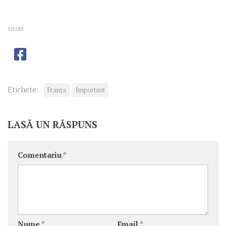
SHARE
Etichete:
Franţa
Important
LASĂ UN RĂSPUNS
Comentariu
*
Nume
*
Email
*