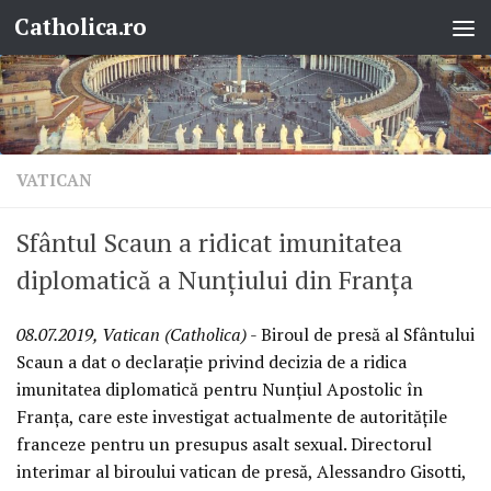
Catholica.ro
Skip to content
VATICAN
Sfântul Scaun a ridicat imunitatea
diplomatică a Nunțiului din Franța
08.07.2019, Vatican (Catholica)
- Biroul de presă al Sfântului
Scaun a dat o declarație privind decizia de a ridica
imunitatea diplomatică pentru Nunțiul Apostolic în
Franța, care este investigat actualmente de autoritățile
franceze pentru un presupus asalt sexual. Directorul
interimar al biroului vatican de presă, Alessandro Gisotti,