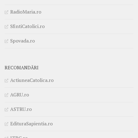
RadioMaria.ro
SfintiCatolici.ro
Spovada.ro
RECOMANDĂRI
ActiuneaCatolica.ro
AGRU.ro
ASTRU.ro
EdituraSapientia.ro
ITRC.ro