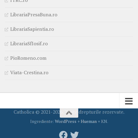
LibrariaPresaBuna.ro
LibrariaSapientia.ro
LibrariaSfIosif.ro
PioRomeno.com
Viata-Crestina.ro
Catholica © 2021-2026. Toate drepturile rezervate.
Ingrediente:
WordPress
+
Hueman
+ KN.