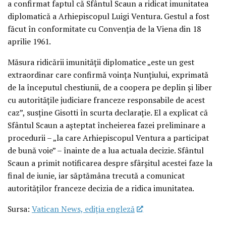
a confirmat faptul că Sfântul Scaun a ridicat imunitatea
diplomatică a Arhiepiscopul Luigi Ventura. Gestul a fost
făcut în conformitate cu Convenția de la Viena din 18
aprilie 1961.
Măsura ridicării imunității diplomatice „este un gest
extraordinar care confirmă voința Nunțiului, exprimată
de la începutul chestiunii, de a coopera pe deplin și liber
cu autoritățile judiciare franceze responsabile de acest
caz”, susține Gisotti în scurta declarație. El a explicat că
Sfântul Scaun a așteptat încheierea fazei preliminare a
procedurii – „la care Arhiepiscopul Ventura a participat
de bună voie” – înainte de a lua actuala decizie. Sfântul
Scaun a primit notificarea despre sfârșitul acestei faze la
final de iunie, iar săptămâna trecută a comunicat
autorităților franceze decizia de a ridica imunitatea.
Sursa:
Vatican News, ediția engleză