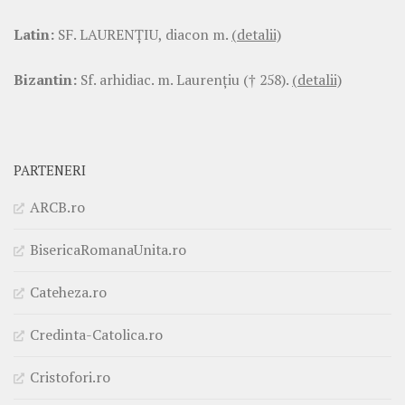
Latin:
SF. LAURENŢIU, diacon m.
(detalii)
Bizantin:
Sf. arhidiac. m. Laurenţiu († 258).
(detalii)
PARTENERI
ARCB.ro
BisericaRomanaUnita.ro
Cateheza.ro
Credinta-Catolica.ro
Cristofori.ro