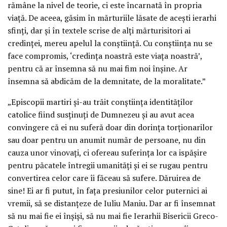
rămâne la nivel de teorie, ci este încarnată în propria
viață. De aceea, găsim în mărturiile lăsate de acești ierarhi
sfinți, dar și în textele scrise de alți mărturisitori ai
credinței, mereu apelul la conștiință. Cu conștiința nu se
face compromis, ‘credința noastră este viața noastră’,
pentru că ar însemna să nu mai fim noi înșine. Ar
însemna să abdicăm de la demnitate, de la moralitate.”
„Episcopii martiri și-au trăit conștiința identităților
catolice fiind susținuți de Dumnezeu și au avut acea
convingere că ei nu suferă doar din dorința torționarilor
sau doar pentru un anumit număr de persoane, nu din
cauza unor vinovați, ci ofereau suferința lor ca ispășire
pentru păcatele întregii umanități și ei se rugau pentru
convertirea celor care îi făceau să sufere. Dăruirea de
sine! Ei ar fi putut, în fața presiunilor celor puternici ai
vremii, să se distanțeze de Iuliu Maniu. Dar ar fi însemnat
să nu mai fie ei înșiși, să nu mai fie Ierarhii Bisericii Greco-