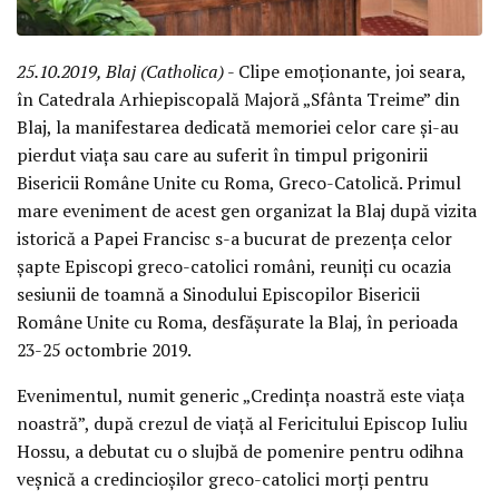
25.10.2019, Blaj (Catholica)
- Clipe emoționante, joi seara,
în Catedrala Arhiepiscopală Majoră „Sfânta Treime” din
Blaj, la manifestarea dedicată memoriei celor care și-au
pierdut viața sau care au suferit în timpul prigonirii
Bisericii Române Unite cu Roma, Greco-Catolică. Primul
mare eveniment de acest gen organizat la Blaj după vizita
istorică a Papei Francisc s-a bucurat de prezența celor
șapte Episcopi greco-catolici români, reuniți cu ocazia
sesiunii de toamnă a Sinodului Episcopilor Bisericii
Române Unite cu Roma, desfășurate la Blaj, în perioada
23-25 octombrie 2019.
Evenimentul, numit generic „Credința noastră este viața
noastră”, după crezul de viață al Fericitului Episcop Iuliu
Hossu, a debutat cu o slujbă de pomenire pentru odihna
veșnică a credincioșilor greco-catolici morți pentru