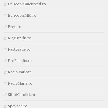
EpiscopiaBucuresti.ro
EpiscopiaMM.ro
Ercis.ro
Magisteriu.ro
Pastoratie.ro
ProFamilia.ro
Radio Vatican
RadioMaria.ro
SfintiCatolici.ro
Spovada.ro