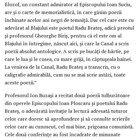
filozof, un constant admirator al Episcopului Ioan Suciu,
are și o carte de memorialistică, în care găsim poezii
închinate acelor ani negri de temniță. Dar cel care este cu
adevărat al Blajului este poetul Radu Brateș, adică preotul
și profesorul Gheorghe Biriș, pentru că el este om al
Blajului în întregime, născut aici, și care la Canal a scris
poezii absolut antologice. A scris pe bucăți de hârtie, pe
care le lua și le cosea, cu mare grijă, în căptușeala hainei.
La venirea de la Canal, Radu Brateș a transcris, cu o
caligrafie admirabilă, cum nu se mai scrie astăzi, toate
aceste poezii.”
Profesorul Ion Buzași a recitat două poezii tulburătoare
din operele Episcopului Ioan Ploscaru și poetului Radu
Brateș, o adevărată invitație la lectură adresată tuturor
celor care doresc să aprofundeze și să consulte scrierile
celor care au cunoscut, cel mai bine, prigoana comunistă.
Cele două conferințe au fost încadrate de minunate