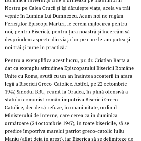
Nostru pe Calea Crucii și își dăruiește viața, acela va trăi
veșnic în Lumina Lui Dumnezeu. Acum noi ne rugăm
Fericiților Episcopi Martiri, le cerem mijlocirea pentru
noi, pentru Biserică, pentru țara noastră și încercăm să
desprindem aspecte din viața lor pe care le-am putea și
noi trăi și pune în practică.”
Pentru a exemplifica acest lucru, pr. dr. Cristian Barta a
dat ca exemplu atitudinea Episcopatului Bisericii Române
Unite cu Roma, avută cu un an înaintea scoaterii în afara
legii a Bisericii Greco-Catolice. Astfel, pe 22 octombrie
1947, Sinodul BRU, reunit la Oradea, în plină ofensivă a
statului comunist român împotriva Bisericii Greco-
Catolice, decide să refuze, în unanimitate, ordinul
Ministerului de Interne, care cerea ca în duminica
următoare (24 octombrie 1947), în toate bisericile, să se
predice împotriva marelui patriot greco-catolic Iuliu
Maniu (aflat deja în arest), iar Biserica să se delimiteze de