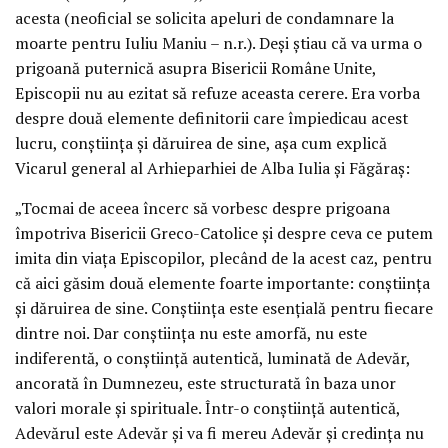
acesta (neoficial se solicita apeluri de condamnare la
moarte pentru Iuliu Maniu – n.r.). Deși știau că va urma o
prigoană puternică asupra Bisericii Române Unite,
Episcopii nu au ezitat să refuze aceasta cerere. Era vorba
despre două elemente definitorii care împiedicau acest
lucru, conștiința și dăruirea de sine, așa cum explică
Vicarul general al Arhieparhiei de Alba Iulia și Făgăraș:
„Tocmai de aceea încerc să vorbesc despre prigoana
împotriva Bisericii Greco-Catolice și despre ceva ce putem
imita din viața Episcopilor, plecând de la acest caz, pentru
că aici găsim două elemente foarte importante: conștiința
și dăruirea de sine. Conștiința este esențială pentru fiecare
dintre noi. Dar conștiința nu este amorfă, nu este
indiferentă, o conștiință autentică, luminată de Adevăr,
ancorată în Dumnezeu, este structurată în baza unor
valori morale și spirituale. Într-o conștiință autentică,
Adevărul este Adevăr și va fi mereu Adevăr și credința nu