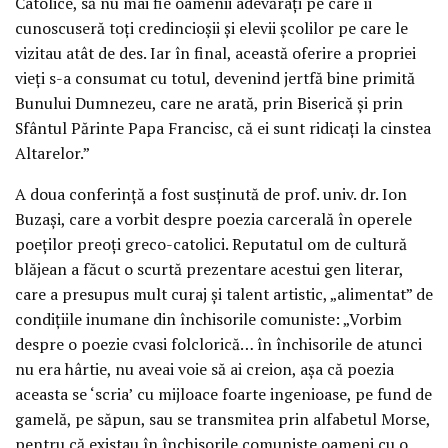
Catolice, să nu mai fie oamenii adevărați pe care îi
cunoscuseră toți credincioșii și elevii școlilor pe care le
vizitau atât de des. Iar în final, această oferire a propriei
vieți s-a consumat cu totul, devenind jertfă bine primită
Bunului Dumnezeu, care ne arată, prin Biserică și prin
Sfântul Părinte Papa Francisc, că ei sunt ridicați la cinstea
Altarelor.”
A doua conferință a fost susținută de prof. univ. dr. Ion
Buzași, care a vorbit despre poezia carcerală în operele
poeților preoți greco-catolici. Reputatul om de cultură
blăjean a făcut o scurtă prezentare acestui gen literar,
care a presupus mult curaj și talent artistic, „alimentat” de
condițiile inumane din închisorile comuniste: „Vorbim
despre o poezie cvasi folclorică… în închisorile de atunci
nu era hârtie, nu aveai voie să ai creion, așa că poezia
aceasta se ‘scria’ cu mijloace foarte ingenioase, pe fund de
gamelă, pe săpun, sau se transmitea prin alfabetul Morse,
pentru că existau în închisorile comuniste oameni cu o