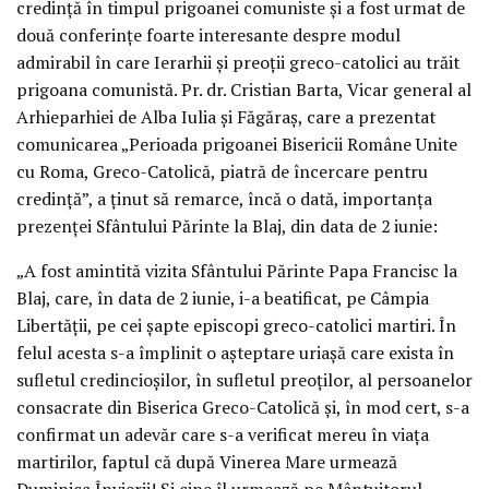
credință în timpul prigoanei comuniste și a fost urmat de
două conferințe foarte interesante despre modul
admirabil în care Ierarhii și preoții greco-catolici au trăit
prigoana comunistă. Pr. dr. Cristian Barta, Vicar general al
Arhieparhiei de Alba Iulia și Făgăraș, care a prezentat
comunicarea „Perioada prigoanei Bisericii Române Unite
cu Roma, Greco-Catolică, piatră de încercare pentru
credință”, a ținut să remarce, încă o dată, importanța
prezenței Sfântului Părinte la Blaj, din data de 2 iunie:
„A fost amintită vizita Sfântului Părinte Papa Francisc la
Blaj, care, în data de 2 iunie, i-a beatificat, pe Câmpia
Libertății, pe cei șapte episcopi greco-catolici martiri. În
felul acesta s-a împlinit o așteptare uriașă care exista în
sufletul credincioșilor, în sufletul preoților, al persoanelor
consacrate din Biserica Greco-Catolică și, în mod cert, s-a
confirmat un adevăr care s-a verificat mereu în viața
martirilor, faptul că după Vinerea Mare urmează
Duminica Învierii! Și cine îl urmează pe Mântuitorul