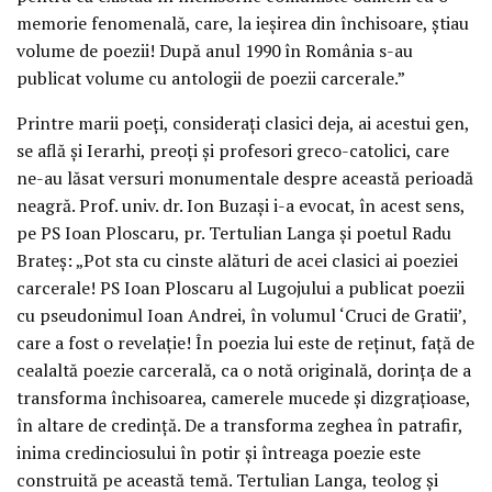
memorie fenomenală, care, la ieșirea din închisoare, știau
volume de poezii! După anul 1990 în România s-au
publicat volume cu antologii de poezii carcerale.”
Printre marii poeți, considerați clasici deja, ai acestui gen,
se află și Ierarhi, preoți și profesori greco-catolici, care
ne-au lăsat versuri monumentale despre această perioadă
neagră. Prof. univ. dr. Ion Buzași i-a evocat, în acest sens,
pe PS Ioan Ploscaru, pr. Tertulian Langa și poetul Radu
Brateș: „Pot sta cu cinste alături de acei clasici ai poeziei
carcerale! PS Ioan Ploscaru al Lugojului a publicat poezii
cu pseudonimul Ioan Andrei, în volumul ‘Cruci de Gratii’,
care a fost o revelație! În poezia lui este de reținut, față de
cealaltă poezie carcerală, ca o notă originală, dorința de a
transforma închisoarea, camerele mucede și dizgrațioase,
în altare de credință. De a transforma zeghea în patrafir,
inima credinciosului în potir și întreaga poezie este
construită pe această temă. Tertulian Langa, teolog și