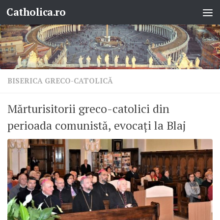
Catholica.ro
Skip to content
BISERICA GRECO-CATOLICĂ
Mărturisitorii greco-catolici din
perioada comunistă, evocați la Blaj