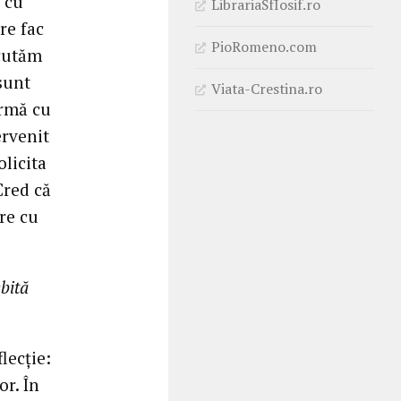
ă cu
LibrariaSfIosif.ro
re fac
PioRomeno.com
scutăm
sunt
Viata-Crestina.ro
urmă cu
ervenit
olicita
Cred că
are cu
ebită
lecție:
r. În