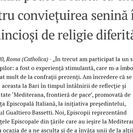
ru conviețuirea senină 
incioși de religie diferit
0, Roma (Catholica)
- „În trecut am participat la un 
pilor: a fost o experiență stimulantă, care m-a îmbo
at mult de la confrații prezenți. Am încredere că se
aceasta la Bari în timpul întâlnirii de reflecție și
itate ‘Mediterana, frontieră de pace’, promovată de
a Episcopală Italiană, la inițiativa președintelui,
ul Gualtiero Bassetti. Noi, Episcopii reprezentând
ele Episcopale din țările care au ieșire la Meditera
ocazia de a ne asculta și de a învăța unii de la alții