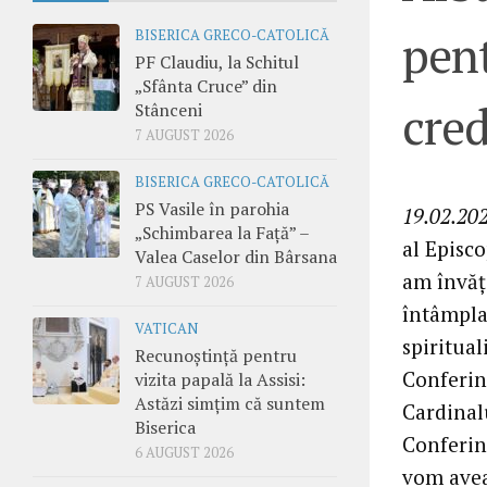
pent
BISERICA GRECO-CATOLICĂ
PF Claudiu, la Schitul
„Sfânta Cruce” din
cred
Stânceni
7 AUGUST 2026
BISERICA GRECO-CATOLICĂ
PS Vasile în parohia
19.02.202
„Schimbarea la Față” –
al Episco
Valea Caselor din Bârsana
am învăț
7 AUGUST 2026
întâmpla 
VATICAN
spiritual
Recunoștință pentru
Conferinț
vizita papală la Assisi:
Astăzi simțim că suntem
Cardinal
Biserica
Conferinț
6 AUGUST 2026
vom avea 