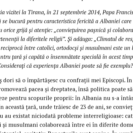
ia vizitei la Tirana, în 21 septembrie 2014, Papa Franci
 se bucură pentru caracteristica fericită a Albaniei care
u orice grijă și atenție: „conviețuirea pașnică și colabor
tenenții la diferitele religii”. Și adăuga: „Climatul de res
 reciprocă între catolici, ortodocși și musulmani este un
entru țară și capătă o însemnătate specială în acest timp
Considerați că experiența Albaniei poate să fie exemplu?
aș dori să o împărtășesc cu confrații mei Episcopi. În
romovează pacea și dreptatea, însă politica poate să
ze pentru scopurile proprii: în Albania nu s-a înt
În această țară, unde trăiesc de 23 de ani, se convie
u au existat niciodată probleme interreligioase: cato
i și musulmani colaborează între ei în diferite dome