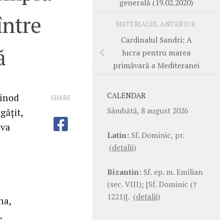
generală (19.02.2020)
între
MATERIALUL ANTERIOR
Cardinalul Sandri: A
ă
lucra pentru marea
primăvară a Mediteranei
CALENDAR
sinod
SHARE
Sâmbătă, 8 august 2026
gățit,
 va
Latin:
Sf. Dominic, pr.
(detalii)
Bizantin:
Sf. ep. m. Emilian
(sec. VIII); [Sf. Dominic (†
1221)].
(detalii)
na,
.