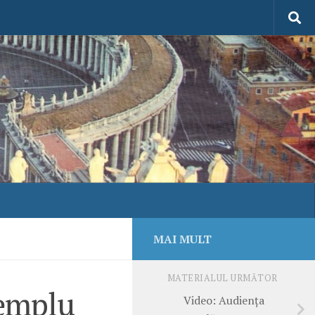
MAI MULT
MATERIALUL URMĂTOR
xemplu
Video: Audiența