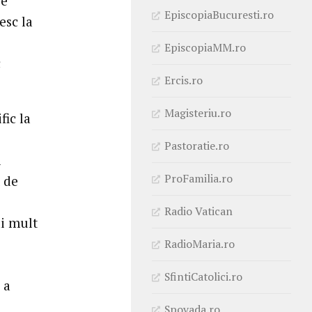
re
EpiscopiaBucuresti.ro
esc la
EpiscopiaMM.ro
c
Ercis.ro
Magisteriu.ro
fic la
Pastoratie.ro
l
ProFamilia.ro
 de
Radio Vatican
ai mult
RadioMaria.ro
SfintiCatolici.ro
 a
Spovada.ro