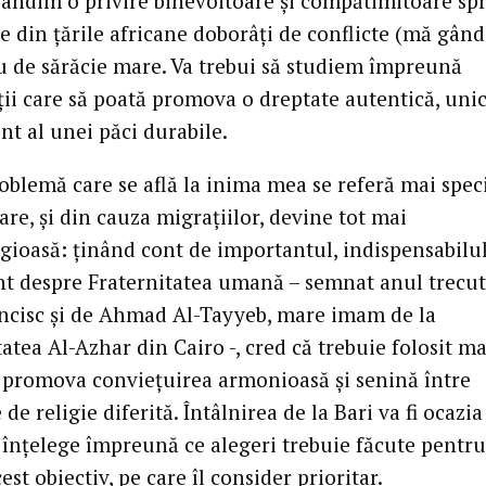
spândim o privire binevoitoare și compătimitoare sp
e din țările africane doborâți de conflicte (mă gând
au de sărăcie mare. Va trebui să studiem împreună
ții care să poată promova o dreptate autentică, uni
t al unei păci durabile.
oblemă care se află la inima mea se referă mai speci
re, și din cauza migrațiilor, devine tot mai
igioasă: ținând cont de importantul, indispensabilu
 despre Fraternitatea umană – semnat anul trecut
ncisc și de Ahmad Al-Tayyeb, mare imam de la
atea Al-Azhar din Cairo -, cred că trebuie folosit m
 promova conviețuirea armonioasă și senină între
de religie diferită. Întâlnirea de la Bari va fi ocazia
 înțelege împreună ce alegeri trebuie făcute pentru
est obiectiv, pe care îl consider prioritar.