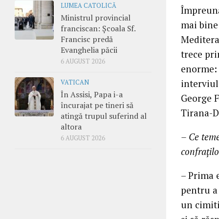
LUMEA CATOLICĂ
Împreună
Ministrul provincial
mai bine
franciscan: Școala Sf.
Mediteran
Francisc predă
Evanghelia păcii
trece pri
6 AUGUST 2026
enorme: 
interviu
VATICAN
În Assisi, Papa i-a
George F
încurajat pe tineri să
Tirana-D
atingă trupul suferind al
altora
– Ce teme 
6 AUGUST 2026
confrațil
– Prima 
pentru a
un cimiti