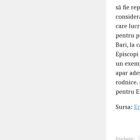
să fie re
considera
care lucr
pentru po
Bari, la 
Episcopi 
un exemp
apar ades
rodnice. 
pentru Er
Sursa:
Er
Etichete: