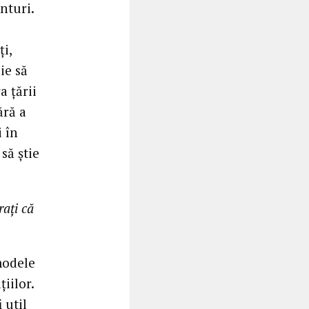
nturi.
i,
ie să
 țării
ără a
i în
să știe
rați că
modele
iilor.
 util