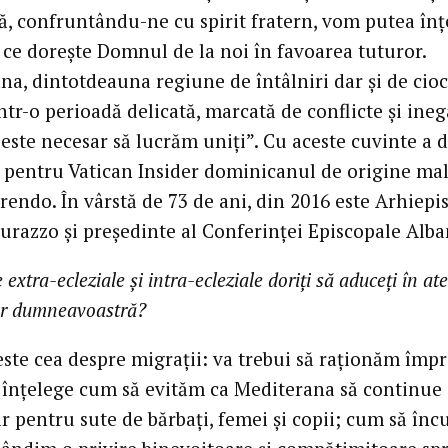
, confruntându-ne cu spirit fratern, vom putea înț
 ce dorește Domnul de la noi în favoarea tuturor.
a, dintotdeauna regiune de întâlniri dar și de cioc
ntr-o perioadă delicată, marcată de conflicte și inega
este necesar să lucrăm uniți”. Cu aceste cuvinte a 
l pentru Vatican Insider dominicanul de origine ma
rendo. În vârstă de 73 de ani, din 2016 este Arhiepi
urazzo și președinte al Conferinței Episcopale Alba
extra-ecleziale și intra-ecleziale doriți să aduceți în at
or dumneavoastră?
este cea despre migrații: va trebui să raționăm împ
 înțelege cum să evităm ca Mediterana să continue s
r pentru sute de bărbați, femei și copii; cum să în