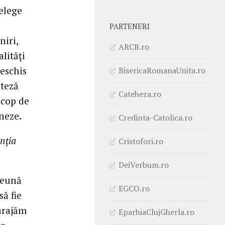
elege
PARTENERI
niri,
ARCB.ro
lități
deschis
BisericaRomanaUnita.ro
lteză
Cateheza.ro
scop de
neze.
Credinta-Catolica.ro
enția
Cristofori.ro
DeiVerbum.ro
reună
EGCO.ro
ă fie
curajăm
EparhiaClujGherla.ro