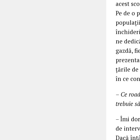
acest sc
Pe de o p
populați
închideri
ne dedic
gazdă, fi
prezenta 
țările de
în ce con
– Ce road
trebuie s
– Îmi dor
de interv
Dacă întâ