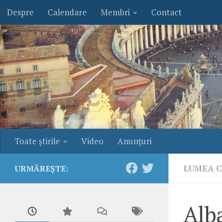
Despre
Calendare
Membri
Contact
Skip to content
Toate ştirile
Video
Anunţuri
LUMEA C
URMĂREȘTE:
Alba