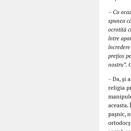
– Cu ocaz
spunea că
ocrotită c
între apar
încredere
prețios p
nostru”. 
– Da, și 
religia p
manipule
aceasta. 
pașnic, n
ortodocș