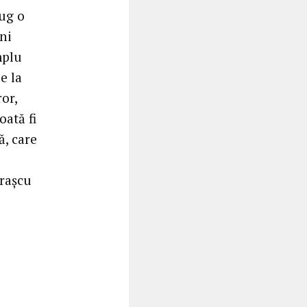
aug o
ani
mplu
e la
or,
oată fi
, care
trașcu