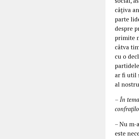
social, a
câțiva an
parte li
despre p
primite 
câtva ti
cu o decl
partidele
ar fi uti
al nostru
– În tema
confrațil
– Nu m-am
este nec