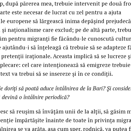
op, după părerea mea, trebuie intervenit pe două fro
arte este necesar de lucrat cu zel pentru a ajuta
ile europene să lărgească inima depășind prejudecăț
 și naționalisme care exclud; pe de altă parte, trebu
ăm pentru migranți fie făcându-le cunoscută cultura
e ajutându-i să înțeleagă că trebuie să se adapteze f
pretenții iraționale. Aceasta implică să se lucreze ș
 plecare: cel care intenționează să emigreze trebuie 
text va trebui să se insereze și în ce condiții.
e doriți să poată aduce întâlnirea de la Bari? Și conside
ă devină o întâlnire periodică?
esc să reușim să învățăm unii de la alții, să găsim 
enție împărtășite înainte de toate în privința migraț
lnirea se va arăta, așa cum sper, rodnică, va putea fi