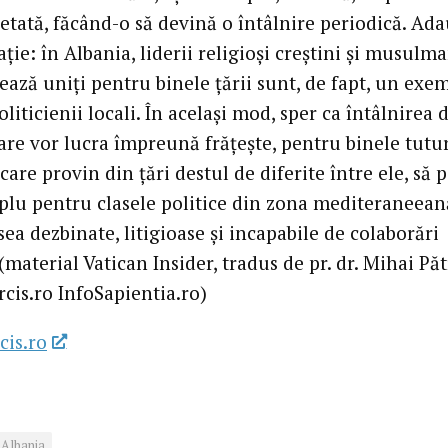
petată, făcând-o să devină o întâlnire periodică. Ad
ție: în Albania, liderii religioși creștini și musulm
ează uniți pentru binele țării sunt, de fapt, un exe
liticienii locali. În același mod, sper ca întâlnirea d
care vor lucra împreună frățește, pentru binele tutur
care provin din țări destul de diferite între ele, să p
lu pentru clasele politice din zona mediteraneeană
ea dezbinate, litigioase și incapabile de colaborări
(material Vatican Insider, tradus de pr. dr. Mihai Pă
cis.ro InfoSapientia.ro)
cis.ro
Albania