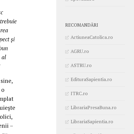
sc
 trebuie
RECOMANDĂRI
area
ActiuneaCatolica.ro
pect și
 bun
AGRU.ro
 al
ASTRU.ro
EdituraSapientia.ro
 sine,
 o
ITRC.ro
âmplat
țuiește
LibrariaPresaBuna.ro
lici,
LibrariaSapientia.ro
nii –