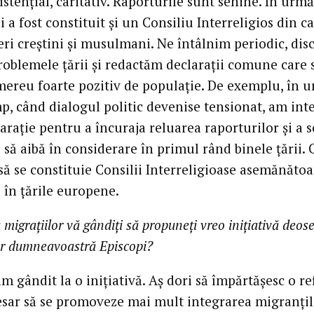
sistențial, caritativ. Raporturile sunt senine. În urm
i a fost constituit și un Consiliu Interreligios din ca
deri creștini și musulmani. Ne întâlnim periodic, di
roblemele țării și redactăm declarații comune care 
mereu foarte pozitiv de populație. De exemplu, în 
mp, când dialogul politic devenise tensionat, am int
arație pentru a încuraja reluarea raporturilor și a s
 să aibă în considerare în primul rând binele țării. 
l să se constituie Consilii Interreligioase asemănăto
 în țările europene.
 migrațiilor vă gândiți să propuneți vreo inițiativă deos
or dumneavoastră Episcopi?
 gândit la o inițiativă. Aș dori să împărtășesc o ref
esar să se promoveze mai mult integrarea migranțilo