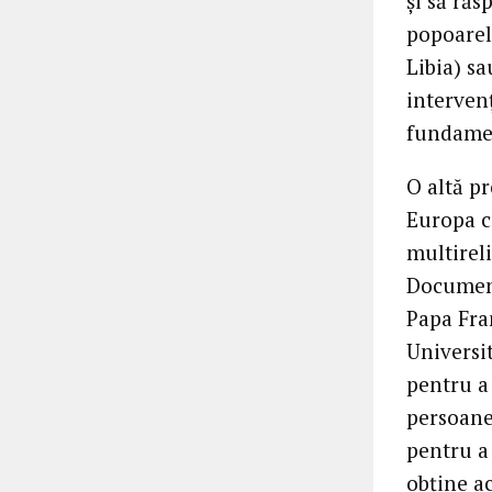
și să ră
popoarel
Libia) s
interven
fundamen
O altă pr
Europa ca
multirel
Document
Papa Fra
Universit
pentru a
persoane 
pentru a
obține ac