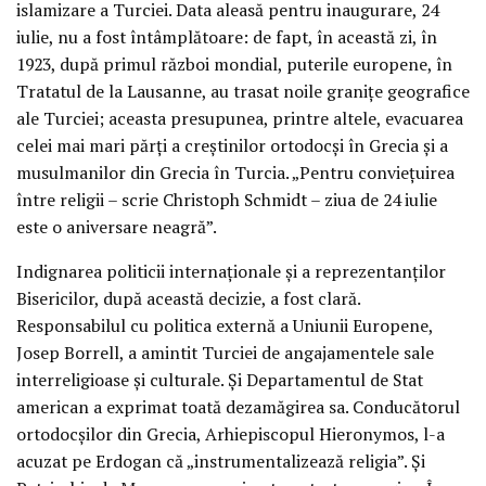
islamizare a Turciei. Data aleasă pentru inaugurare, 24
iulie, nu a fost întâmplătoare: de fapt, în această zi, în
1923, după primul război mondial, puterile europene, în
Tratatul de la Lausanne, au trasat noile granițe geografice
ale Turciei; aceasta presupunea, printre altele, evacuarea
celei mai mari părți a creștinilor ortodocși în Grecia și a
musulmanilor din Grecia în Turcia. „Pentru conviețuirea
între religii – scrie Christoph Schmidt – ziua de 24 iulie
este o aniversare neagră”.
Indignarea politicii internaționale și a reprezentanților
Bisericilor, după această decizie, a fost clară.
Responsabilul cu politica externă a Uniunii Europene,
Josep Borrell, a amintit Turciei de angajamentele sale
interreligioase și culturale. Și Departamentul de Stat
american a exprimat toată dezamăgirea sa. Conducătorul
ortodocșilor din Grecia, Arhiepiscopul Hieronymos, l-a
acuzat pe Erdogan că „instrumentalizează religia”. Și