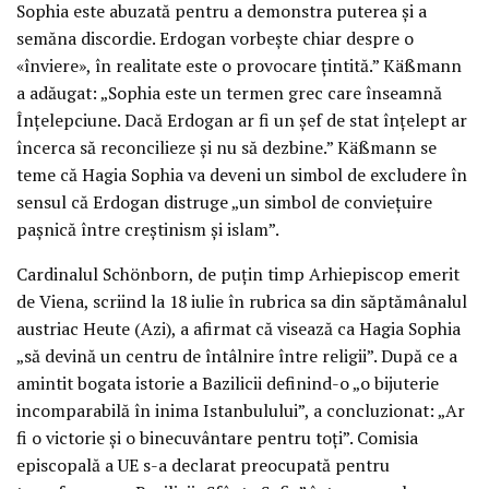
Sophia este abuzată pentru a demonstra puterea și a
semăna discordie. Erdogan vorbește chiar despre o
«înviere», în realitate este o provocare țintită.” Käßmann
a adăugat: „Sophia este un termen grec care înseamnă
Înțelepciune. Dacă Erdogan ar fi un șef de stat înțelept ar
încerca să reconcilieze și nu să dezbine.” Käßmann se
teme că Hagia Sophia va deveni un simbol de excludere în
sensul că Erdogan distruge „un simbol de conviețuire
pașnică între creștinism și islam”.
Cardinalul Schönborn, de puțin timp Arhiepiscop emerit
de Viena, scriind la 18 iulie în rubrica sa din săptămânalul
austriac Heute (Azi), a afirmat că visează ca Hagia Sophia
„să devină un centru de întâlnire între religii”. După ce a
amintit bogata istorie a Bazilicii definind-o „o bijuterie
incomparabilă în inima Istanbulului”, a concluzionat: „Ar
fi o victorie și o binecuvântare pentru toți”. Comisia
episcopală a UE s-a declarat preocupată pentru