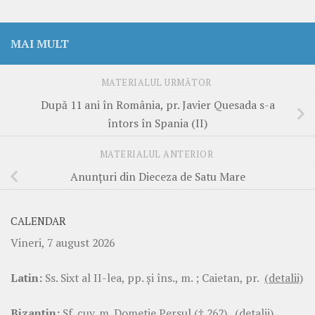
MAI MULT
MATERIALUL URMĂTOR
După 11 ani în România, pr. Javier Quesada s-a
întors în Spania (II)
MATERIALUL ANTERIOR
Anunțuri din Dieceza de Satu Mare
CALENDAR
Vineri, 7 august 2026
Latin:
Ss. Sixt al II-lea, pp. şi îns., m. ; Caietan, pr.
(detalii)
Bizantin:
Sf. cuv. m. Dometie Persul († 262).
(detalii)