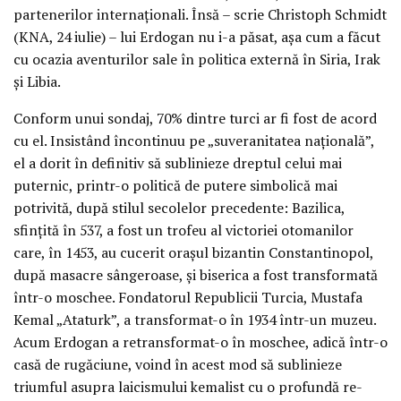
partenerilor internaționali. Însă – scrie Christoph Schmidt
(KNA, 24 iulie) – lui Erdogan nu i-a păsat, așa cum a făcut
cu ocazia aventurilor sale în politica externă în Siria, Irak
și Libia.
Conform unui sondaj, 70% dintre turci ar fi fost de acord
cu el. Insistând încontinuu pe „suveranitatea națională”,
el a dorit în definitiv să sublinieze dreptul celui mai
puternic, printr-o politică de putere simbolică mai
potrivită, după stilul secolelor precedente: Bazilica,
sfințită în 537, a fost un trofeu al victoriei otomanilor
care, în 1453, au cucerit orașul bizantin Constantinopol,
după masacre sângeroase, și biserica a fost transformată
într-o moschee. Fondatorul Republicii Turcia, Mustafa
Kemal „Ataturk”, a transformat-o în 1934 într-un muzeu.
Acum Erdogan a retransformat-o în moschee, adică într-o
casă de rugăciune, voind în acest mod să sublinieze
triumful asupra laicismului kemalist cu o profundă re-