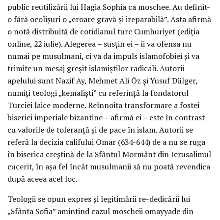
public reutilizării lui Hagia Sophia ca moschee. Au definit-
o fără ocolișuri o „eroare gravă și ireparabilă”. Asta afirmă
o notă distribuită de cotidianul turc Cumhuriyet (ediția
online, 22 iulie). Alegerea – susțin ei – îi va ofensa nu
numai pe musulmani, ci va da impuls islamofobiei și va
trimite un mesaj greșit islamiștilor radicali. Autorii
apelului sunt Nazif Ay, Mehmet Ali Öz și Yusuf Dülger,
numiți teologi „kemaliști” cu referință la fondatorul
Turciei laice moderne. Reînnoita transformare a fostei
biserici imperiale bizantine – afirmă ei – este în contrast
cu valorile de toleranță și de pace în islam. Autorii se
referă la decizia califului Omar (634-644) de a nu se ruga
în biserica creștină de la Sfântul Mormânt din Ierusalimul
cucerit, în așa fel încât musulmanii să nu poată revendica
după aceea acel loc.
Teologii se opun expres și legitimării re-dedicării lui
„Sfânta Sofia” amintind cazul moscheii omayyade din