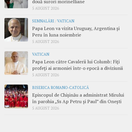
două surori morinelliane
5 AUGUST 2026
SEMNALĂRI
/
VATICAN
Papa Leon va vizita Uruguay, Argentina și
Peru în luna noiembrie
5 AUGUST 2026
VATICAN
Papa Leon către Cavalerii lui Columb: Fiți
profeți ai armoniei într-o epocă a diviziunii
5 AUGUST 2026
BISERICA ROMANO-CATOLICĂ
Episcopul de Chișinău a administrat Mirului
în parohia „Ss Ap Petru și Paul” din Onești
5 AUGUST 2026