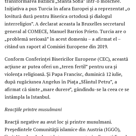
transformarea Bazilicii „Sfânta Sofia” într-o moschee.
Inițiativa a pus Turcia în afara Europei și a reprezentat „o
lovitură dură pentru Biserica ortodoxă și dialogul
interreligios”. A declarat aceasta la Bruxelles secretarul
general al COMECE, Manuel Barrios Prieto. Turcia are o
„problemă serioasă” în acest domeniu – a afirmat el –
citând un raport al Comisiei Europene din 2019.
Conform Conferinței Bisericilor Europene (CEC), această
acțiune ar putea oferi un „teren fertil” pentru ura și
violența religioasă. Și Papa Francisc, duminică 12 iulie,
după rugăciunea Angelus în Piața „Sfântul Petru”, a
afirmat că simte „mare durere”, gândindu-se la ceea ce se
întâmpla la Istanbul.
Reacțiile printre musulmani
Reacții negative au avut loc și printre musulmani.
Președintele Comunității islamice din Austria (IGGÖ),