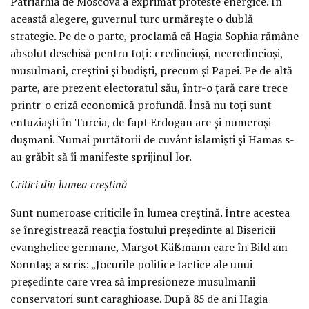
Patriarhia de Moscova a exprimat proteste energice. În
această alegere, guvernul turc urmărește o dublă
strategie. Pe de o parte, proclamă că Hagia Sophia rămâne
absolut deschisă pentru toți: credincioși, necredincioși,
musulmani, creștini și budiști, precum și Papei. Pe de altă
parte, are prezent electoratul său, într-o țară care trece
printr-o criză economică profundă. Însă nu toți sunt
entuziaști în Turcia, de fapt Erdogan are și numeroși
dușmani. Numai purtătorii de cuvânt islamiști și Hamas s-
au grăbit să îi manifeste sprijinul lor.
Critici din lumea creștină
Sunt numeroase criticile în lumea creștină. Între acestea
se înregistrează reacția fostului președinte al Bisericii
evanghelice germane, Margot Käßmann care în Bild am
Sonntag a scris: „Jocurile politice tactice ale unui
președinte care vrea să impresioneze musulmanii
conservatori sunt caraghioase. După 85 de ani Hagia