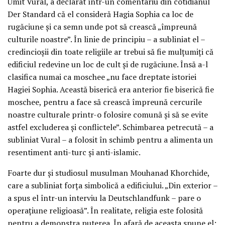
Ümit Vural, a declarat într-un comentariu din cotidianul
Der Standard că el consideră Hagia Sophia ca loc de
rugăciune și ca semn unde pot să crească „împreună
culturile noastre”. În linie de principiu – a subliniat el –
credincioșii din toate religiile ar trebui să fie mulțumiți că
edificiul redevine un loc de cult și de rugăciune. Însă a-l
clasifica numai ca moschee „nu face dreptate istoriei
Hagiei Sophia. Această biserică era anterior fie biserică fie
moschee, pentru a face să crească împreună cercurile
noastre culturale printr-o folosire comună și să se evite
astfel excluderea și conflictele”. Schimbarea petrecută – a
subliniat Vural – a folosit în schimb pentru a alimenta un
resentiment anti-turc și anti-islamic.
Foarte dur și studiosul musulman Mouhanad Khorchide,
care a subliniat forța simbolică a edificiului. „Din exterior –
a spus el într-un interviu la Deutschlandfunk – pare o
operațiune religioasă”. În realitate, religia este folosită
pentru a demonstra puterea. În afară de aceasta spune el: