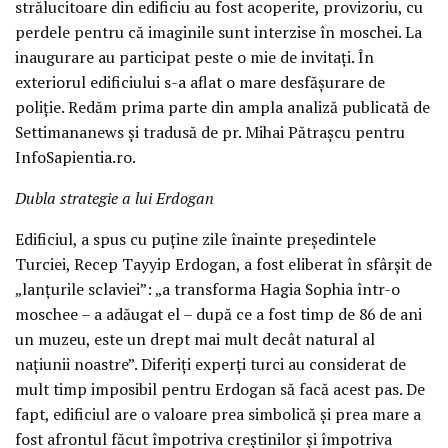
strălucitoare din edificiu au fost acoperite, provizoriu, cu
perdele pentru că imaginile sunt interzise în moschei. La
inaugurare au participat peste o mie de invitați. În
exteriorul edificiului s-a aflat o mare desfășurare de
poliție. Redăm prima parte din ampla analiză publicată de
Settimananews și tradusă de pr. Mihai Pătrașcu pentru
InfoSapientia.ro.
Dubla strategie a lui Erdogan
Edificiul, a spus cu puține zile înainte președintele
Turciei, Recep Tayyip Erdogan, a fost eliberat în sfârșit de
„lanțurile sclaviei”: „a transforma Hagia Sophia într-o
moschee – a adăugat el – după ce a fost timp de 86 de ani
un muzeu, este un drept mai mult decât natural al
națiunii noastre”. Diferiți experți turci au considerat de
mult timp imposibil pentru Erdogan să facă acest pas. De
fapt, edificiul are o valoare prea simbolică și prea mare a
fost afrontul făcut împotriva creștinilor și împotriva