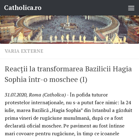
Catholica.ro
Skip to content
VARIA EXTERNE
Reacții la transformarea Bazilicii Hagia
Sophia într-o moschee (I)
31.07.2020, Roma (Catholica)
- În pofida tuturor
protestelor internaționale, nu s-a putut face nimic: la 24
iulie, marea Bazilică „Hagia Sophia” din Istanbul a găzduit
prima vineri de rugăciune musulmană, după ce a fost
declarată oficial moschee. Pe paviment au fost întinse
mari covoare pentru rugăciune, în timp ce icoanele