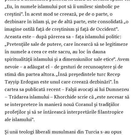
„Eu, în numele islamului pot să îi umilesc simbolic pe
creștini”. În acest mod se creează, pe de o parte, o
dezbinare în islam și, pe de altă parte, este consolidată „o
imagine ostilă față de creștinism și față de Occident”.
Aceasta este – după părerea sa – fața islamului politic:
„Pretențiile sale de putere, care încearcă să se legitimeze
în numele a ceea ce este sacru, au loc în dauna
spiritualității islamului și a dimensiunilor sale etice”. Avem
nevoie – a adăugat el – de gesturi de recunoaștere și de
stimă din partea altora. „Însă președintele turc Recep
Tayyip Erdogan este unul care creează dezbinări”. În
cartea sa publicată recent – Falșii avocați ai lui Dumnezeu
– Trădarea islamului – Khorchide scrie că „este necesar să
se interpreteze în manieră nouă Coranul și tradițiilor
profeților și să se întărească interpretările filantropice
ale islamului”.
Și unii teologi liberali musulmani din Turcia s-au opus