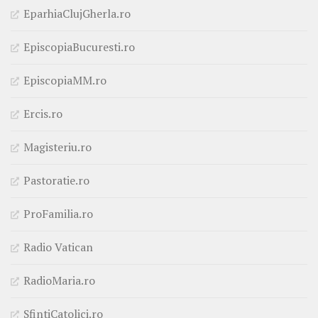
EparhiaClujGherla.ro
EpiscopiaBucuresti.ro
EpiscopiaMM.ro
Ercis.ro
Magisteriu.ro
Pastoratie.ro
ProFamilia.ro
Radio Vatican
RadioMaria.ro
SfintiCatolici.ro