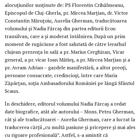
alocuțiunilor susținute de: PS Florentin Crihălmeanu,
Episcopul de Cluj-Gherla, pr. Mircea Marțian, dr. Victor
Constantin Măruțoiu, Aurelia Gherman, traducătoarea
volumului și Nadia Fărcaș din partea editurii Ecou
transilvan, care a și moderat întâlnirea. După un prim
moment de rugăciune a fost salutată de către Ierarhul
clujean prezența în sală a pr. Marius Cerghizan, Vicar
general, a pr. vicar Ioan Mătieș, a pr. Mircea Marțian și a
pr. Avram Adrian – gazdele manifestării, a altor preoți,
persoane consacrate, credincioși, între care Maria
Zăpârțan, soția Ambasadorului României pe lângă Sfântul
Scaun.
În deschidere, editorul volumului Nadia Fărcaș a redat
date biografice, atât ale autorului – Mons. Petru Gherman,
cât și ale traducătoarei – Aurelia Gherman, care a lucrat la
traducerea cărții „cu multă pasiune și pricepere și mai ales
cu rigoare profesională”. Astfel, s-a amintit că