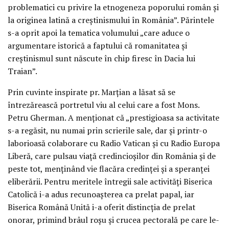
problematici cu privire la etnogeneza poporului român și
la originea latină a creștinismului în România”. Părintele
s-a oprit apoi la tematica volumului „care aduce o
argumentare istorică a faptului că romanitatea și
creștinismul sunt născute în chip firesc în Dacia lui
Traian”.
Prin cuvinte inspirate pr. Marțian a lăsat să se
întrezărească portretul viu al celui care a fost Mons.
Petru Gherman. A menționat că „prestigioasa sa activitate
s-a regăsit, nu numai prin scrierile sale, dar și printr-o
laborioasă colaborare cu Radio Vatican și cu Radio Europa
Liberă, care pulsau viață credincioșilor din România și de
peste tot, menținând vie flacăra credinței și a speranței
eliberării. Pentru meritele întregii sale activități Biserica
Catolică i-a adus recunoașterea ca prelat papal, iar
Biserica Română Unită i-a oferit distincția de prelat
onorar, primind brâul roșu și crucea pectorală pe care le-