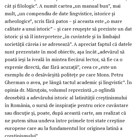
cât și filologic”. A numit cartea „un manual bun”, mai
mult, „un compendiu de date lingvistice, istorice și
arheologice”, scris fără patos – și aceasta este „o mare
calitate a unui istoric” – și care reușește să prezinte un dat
istoric și să îl interpreteze „în cuvintele și în limbajul
societății căreia i se adresează”. A apreciat faptul că datele
sunt prezentate în mod obiectiv, așa încât „adevărul să
poată ieși la iveală în mintea fiecărui lector, să fie ca o
expresie directă, dar fără acuzații”, ceea ce „este un
exemplu de o desăvârșită politețe pe care Mons. Petru
Gherman o avea, pe lângă tactul academic și lingvistic”. În
opinia dr. Măruțoiu, volumul reprezintă „o oglindă
deosebită a adevărului istoric al latinității creștinismului
în România, o sursă de inspirație pentru orice cuvântare
sau discuție și, poate, după această carte, am realizat că
ne putem situa undeva între primele trei state creștine
europene care au la fundamentul lor originea latină a
creștinismului”.