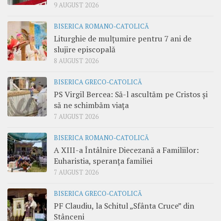
9 AUGUST 2026
BISERICA ROMANO-CATOLICĂ
Liturghie de mulțumire pentru 7 ani de
slujire episcopală
8 AUGUST 2026
BISERICA GRECO-CATOLICĂ
PS Virgil Bercea: Să-l ascultăm pe Cristos și
să ne schimbăm viața
7 AUGUST 2026
BISERICA ROMANO-CATOLICĂ
A XIII-a Întâlnire Diecezană a Familiilor:
Euharistia, speranța familiei
7 AUGUST 2026
BISERICA GRECO-CATOLICĂ
PF Claudiu, la Schitul „Sfânta Cruce” din
Stânceni