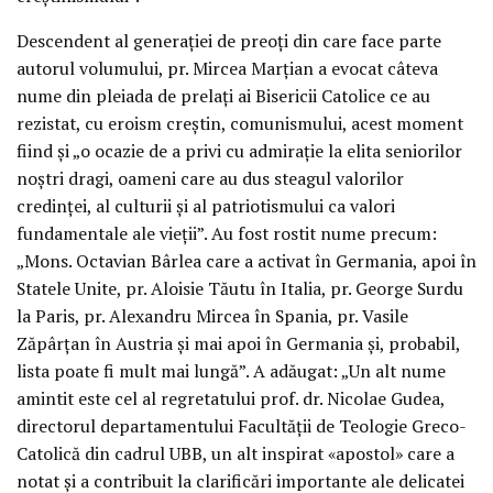
Descendent al generației de preoți din care face parte
autorul volumului, pr. Mircea Marțian a evocat câteva
nume din pleiada de prelați ai Bisericii Catolice ce au
rezistat, cu eroism creștin, comunismului, acest moment
fiind și „o ocazie de a privi cu admirație la elita seniorilor
noștri dragi, oameni care au dus steagul valorilor
credinței, al culturii și al patriotismului ca valori
fundamentale ale vieții”. Au fost rostit nume precum:
„Mons. Octavian Bârlea care a activat în Germania, apoi în
Statele Unite, pr. Aloisie Tăutu în Italia, pr. George Surdu
la Paris, pr. Alexandru Mircea în Spania, pr. Vasile
Zăpârțan în Austria și mai apoi în Germania și, probabil,
lista poate fi mult mai lungă”. A adăugat: „Un alt nume
amintit este cel al regretatului prof. dr. Nicolae Gudea,
directorul departamentului Facultății de Teologie Greco-
Catolică din cadrul UBB, un alt inspirat «apostol» care a
notat și a contribuit la clarificări importante ale delicatei