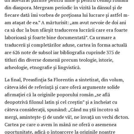
un adevărat părinte pentru mine și pentru ceilalți români
din diaspora. Mergeam periodic în vizită la dânsul și de
fiecare dată îmi vorbea de prețioasa lui lucrare și astfel m-
am atașat de ea.” A mărturisit: „am avut nevoie de doi ani
ca să duc la bun sfârșit traducerea lucrării care era foarte
laborioasă și foarte bine documentată”. Ca urmare a
traducerii și completărilor aduse, cartea în forma actuală
are 626 note de subsol iar bibliografia cuprinde 375 de
titluri din diverse domenii precum teologie, istorie,
arheologie, etnografie și lingvistică.
La final, Preasfinția Sa Florentin a sintetizat, din volum,
câteva idei de referință și care oferă argumente solide
afirmației că la originile poporului român „se află
deopotrivă filonul latin și cel creștin” și a încheiat cu
câteva considerații, spunând: „Când nu știi încotro să
mergi, amintește-ți de unde vii!, ne învață un vechi dicton.
Cartea pe care o avem în mână ne oferă o asemenea
oportunitate, adică o întoarcere la originile noastre