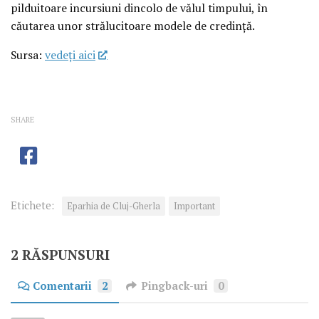
pilduitoare incursiuni dincolo de vălul timpului, în
căutarea unor strălucitoare modele de credință.
Sursa:
vedeţi aici
SHARE
Etichete:
Eparhia de Cluj-Gherla
Important
2 RĂSPUNSURI
Comentarii
2
Pingback-uri
0