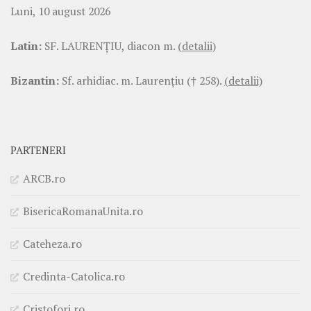
Luni, 10 august 2026
Latin:
SF. LAURENŢIU, diacon m.
(detalii)
Bizantin:
Sf. arhidiac. m. Laurenţiu († 258).
(detalii)
PARTENERI
ARCB.ro
BisericaRomanaUnita.ro
Cateheza.ro
Credinta-Catolica.ro
Cristofori.ro