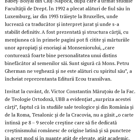
Babeș-Bolyai din Cluj-Napoca, după care a urmat studiile
Facultății de Drept. În 1992 a plecat alături de fiul său în
Luxemburg, iar din 1993 trăiește la Bruxelles, unde
lucrează ca traducător și interpret jurat și unde s-a
stabilit definitiv. A fost prezentată și structura cărții, cu
mențiunea că în primele pagini pot fi citite și mărturiile
unor apropiați și enoriași ai Monseniorului, „care
conturează foarte bine personalitatea unui distins
binefăcător al semenilor săi. Sunt sigură că Mons. Petru
Gherman ne veghează și ne este alături cu spiritul său”, a
încheiat reprezentanta Editurii Ecou transilvan.
Invitat la cuvânt, dr. Victor Constantin Măruțoiu de la Fac.
de Teologie Ortodoxă, UBB a evidențiat „surpriza acestei
cărți”, faptul că în studiile sale teologice și din România și
de la Roma, Tesalonic și de la Cracovia, nu a găsit „o carte
întinsă pe 8 – 9 secole creștine care să fie dedicată
creștinismului românesc de origine latină și să puncteze
în acest mod și în nuanțe atât de elevate, atât academic,