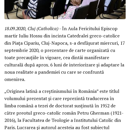
18.09.2020, Cluj (Catholica)
- În Aula Fericitului Episcop
martir Iuliu Hossu din incinta Catedralei greco-catolice
din Piața Cipariu, Cluj-Napoca, s-a desfășurat miercuri, 17
septembrie 2020, o prezentare de carte organizată cu
toate precauțiile în vigoare, cea dintâi manifestare
culturală după aprox. 6 luni de interiorizare și adaptare la
noua realitate a pandemiei cu care se confruntă
omenirea.
„Originea latină a creștinismului în România” este titlul
volumului prezentat și care reprezintă traducerea în
limba română a tezei de doctorat susținută în 1952 de
către preotul greco-catolic român Petru Gherman (1921-
2016), la Facultatea de Teologie a Institutului Catolic din
Paris. Lucrarea și autorul acesteia au fost subiectul