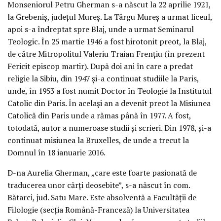
Monseniorul Petru Gherman s-a născut la 22 aprilie 1921,
la Grebeniș, județul Mureș. La Târgu Mureș a urmat liceul,
apoi s-a îndreptat spre Blaj, unde a urmat Seminarul
Teologic. În 25 martie 1946 a fost hirotonit preot, la Blaj,
de către Mitropolitul Valeriu Traian Frențiu (în prezent
Fericit episcop martir). După doi ani în care a predat
religie la Sibiu, din 1947 și-a continuat studiile la Paris,
unde, în 1953 a fost numit Doctor în Teologie la Institutul
Catolic din Paris. În același an a devenit preot la Misiunea
Catolică din Paris unde a rămas până în 1977. A fost,
totodată, autor a numeroase studii și scrieri. Din 1978, și-a
continuat misiunea la Bruxelles, de unde a trecut la
Domnul în 18 ianuarie 2016.
D-na Aurelia Gherman, „care este foarte pasionată de
traducerea unor cărți deosebite”, s-a născut în com.
Bătarci, jud. Satu Mare. Este absolventă a Facultății de
Filologie (secția Română-Franceză) la Universitatea