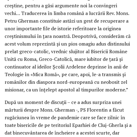
creștine, pentru a găsi argumente noi la convingeri
vechi… Traducerea în limba română a lucrării Rev. Mons.
Petru Gherman constituie astăzi un gest de recuperare a
unor importante file de istorie referitoare la originea
creștinismului în țara noastră. Deopotrivă, considerăm că
acest volum reprezintă și un pios omagiu adus distinsului
prelat greco-catolic, vrednic slujitor al Bisericii Române
Unită cu Roma, Greco-Catolică, mare iubitor de țară și
continuator al ideilor Școlii Ardelene deprinse în anii de
Teologie în «Mica Romă», pe care, apoi, le-a transmis și
românilor din diaspora nord-europeană cu neobosit zel
misionar, ca un înțelept apostol al timpurilor moderne.”
După un moment de discuții – ce a adus surpriza unei
mărturii despre Mons. Gherman -, PS Florentin a făcut
rugăciunea în vreme de pandemie care se face zilnic în
toate bisericile de pe teritoriul Eparhiei de Cluj-Gherla și a
dat binecuvântarea de încheiere a acestei scurte, dar