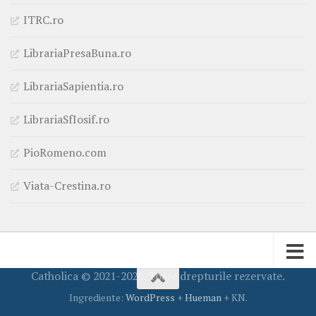
ITRC.ro
LibrariaPresaBuna.ro
LibrariaSapientia.ro
LibrariaSfIosif.ro
PioRomeno.com
Viata-Crestina.ro
Catholica © 2021-2026. Toate drepturile rezervate.
Ingrediente:
WordPress
+
Hueman
+ KN.