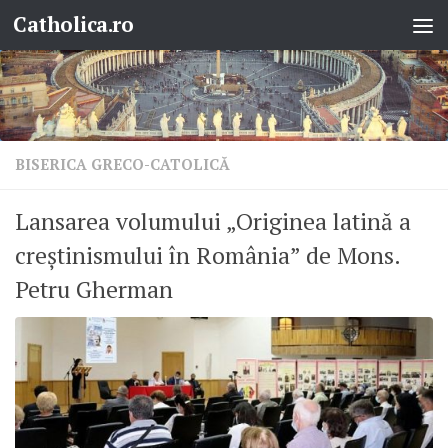
Catholica.ro
Skip to content
BISERICA GRECO-CATOLICĂ
Lansarea volumului „Originea latină a
creștinismului în România” de Mons.
Petru Gherman