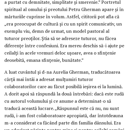
a purtat cu demnitate, simplitate și smerenie.” Portretul
spiritual al omului și preotului Petru Gherman apare și în
mărturiile cuprinse în volum. Astfel, cititorii pot afla că
„era preocupat de cultură și cu un spirit comunicativ, un
exemplu viu, demn de urmat, un model pastoral al
tuturor preoților. Știa să se adreseze tuturor, nu făcea
diferențe între confesiuni. Era mereu deschis să-i ajute pe
ceilalți în acele vremuri deloc ușoare, avea o sfințenie
deosebită, emana sfințenie, bunătate.”
A luat cuvântul și d-na Aurelia Gherman, traducătoarea
cărții mai întâi a adresat mulțumiri tuturor
colaboratorilor care au făcut posibilă ieșirea ei la lumină.
A dorit apoi să răspundă la două întrebări: dacă este rudă
cu autorul volumului și ce anume a determinat-o să
traducă această lucrare. „Răspunsul este că nu, nu sunt
rudă, i-am fost colaboratoare apropiată, dar întotdeauna
m-a considerat ca făcând parte din familia dânsului. Era